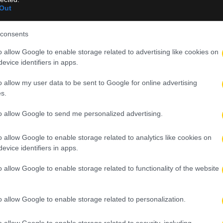
Out
consents
o allow Google to enable storage related to advertising like cookies on
evice identifiers in apps.
γκουν
Out
o allow my user data to be sent to Google for online advertising
s.
τεν
In
to allow Google to send me personalized advertising.
o allow Google to enable storage related to analytics like cookies on
evice identifiers in apps.
ρφστεν , έξω ο Φολαρίν Μπαλόγκουν.
o allow Google to enable storage related to functionality of the website
ΙΑ
o allow Google to enable storage related to personalization.
o allow Google to enable storage related to security, including