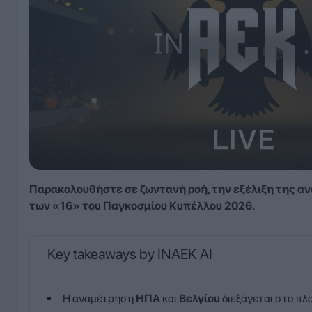
Παρακολουθήστε σε ζωντανή ροή, την εξέλιξη της αν
των «16» του Παγκοσμίου Κυπέλλου 2026.
Key takeaways by INAEK AI
Η αναμέτρηση
ΗΠΑ
και
Βελγίου
διεξάγεται στο πλ