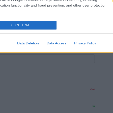
cation functionality and fraud prevention, and other user protection.
CONFIRM
 φάουλ υπέρ: ''Βέλγιο''. Ευκαιρία για επίθεση.
Data Deletion
Data Access
Privacy Policy
ΙΑ
Out
In