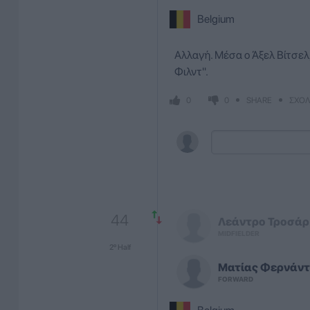
Belgium
Αλλαγή. Μέσα ο Άξελ Βίτσελ, 
Φιλντ''.
SHARE
ΣΧΟΛ
0
0
44
Λεάντρο
Τροσάρ
MIDFIELDER
2º Half
Ματίας
Φερνάντ
FORWARD