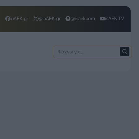
inAEK.gr
@inAEK.gr
@inaekcom
inAEK TV
Ψάχνω
για: