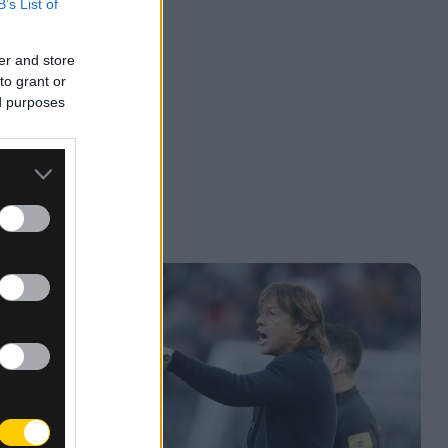
B’s List of
er and store
to grant or
ed purposes