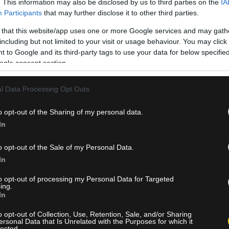
. This information may also be disclosed by us to third parties on the
IA
Participants
that may further disclose it to other third parties.
 that this website/app uses one or more Google services and may gath
τλ Φιλντ''. Τελικό αποτέλεσμα: 1 - 4.
including but not limited to your visit or usage behaviour. You may click 
 to Google and its third-party tags to use your data for below specifi
ΙΑ
ogle consent section.
l Data Processing Opt Outs
o opt-out of the Sharing of my personal data.
In
o opt-out of the Sale of my Personal Data.
εχέλε
In
to opt-out of processing my Personal Data for Targeted
εχέλε.
ing.
In
ΙΑ
o opt-out of Collection, Use, Retention, Sale, and/or Sharing
ersonal Data that Is Unrelated with the Purposes for which it
lected.