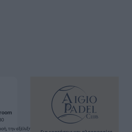
sroom
30
ή, την εξέλιξη