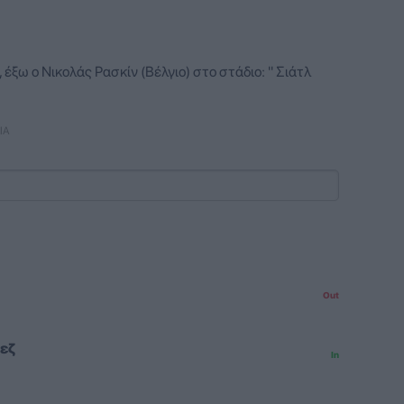
έξω ο Νικολάς Ρασκίν (Βέλγιο) στο στάδιο: '' Σιάτλ
ΙΑ
Out
εζ
In