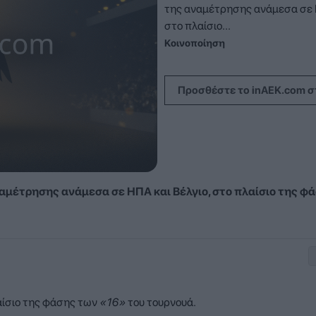
της αναμέτρησης ανάμεσα σε Η
στο πλαίσιο...
Κοινοποίηση
Προσθέστε το inAEK.com σ
αμέτρησης ανάμεσα σε ΗΠΑ και Βέλγιο, στο πλαίσιο της φ
αίσιο της φάσης των
«16»
του τουρνουά.