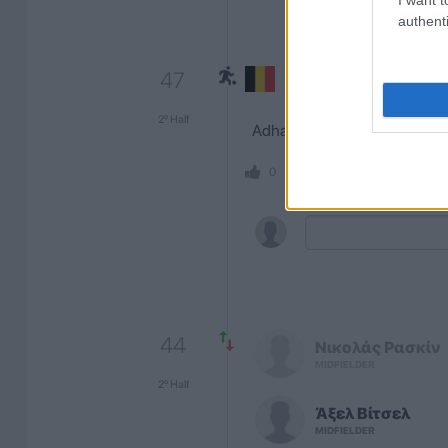
authenti
47
Belgium
2º Half
Adham Makhadmeh καταλογίζει
SHARE
ΣΧΟΛ
0
0
44
Νικολάς
Ρασκίν
MIDFIELDER
2º Half
Άξελ
Βίτσελ
MIDFIELDER