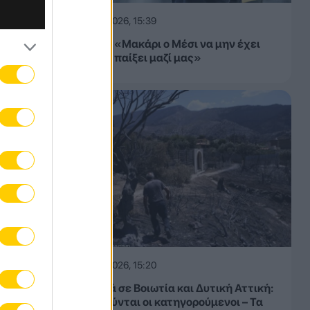
06.08.2026, 15:39
Αλμέιδα: «Μακάρι ο Μέσι να μην έχει
όρεξη να παίξει μαζί μας»
06.08.2026, 15:20
Πυρκαγιά σε Βοιωτία και Δυτική Αττική:
Απολογούνται οι κατηγορούμενοι – Τα