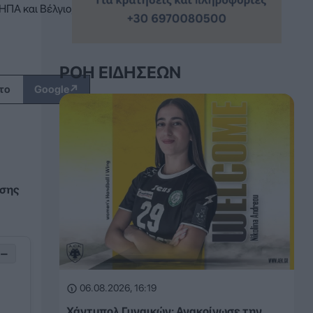
ΠΑ και Βέλγιο,
ΡΟΉ ΕΙΔΉΣΕΩΝ
↗
το
Google
άσης
−
06.08.2026, 16:19
Χάντμπολ Γυναικών: Ανακοίνωσε την