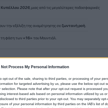
 Κυπέλλου
2026
, μιας από τις μεγαλύτερες ποδοσφαιρικές
ουν την εξέλιξη της αναμέτρησης σε
ζωντανή ροή
.
 τη φάση των
«16»
του Μουντιάλ.
VS Belgium
 Not Process My Personal Information
to opt-out of the sale, sharing to third parties, or processing of your per
1
4
BELGIUM
VS
formation for targeted advertising by us, please use the below opt-out s
r selection. Please note that after your opt-out request is processed y
ε
Ψηφίστε
eing interest-based ads based on personal information utilized by us or
disclosed to third parties prior to your opt-out. You may separately opt-
losure of your personal information by third parties on the IAB’s list of
ΑΝΑ
ΠΛΗΡΟΦΟΡΙΕΣ