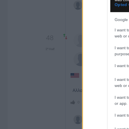
Opted 
Google 
I want t
web or d
48
Φολαρίν
Μπαλό
FORWARD
I want t
2º Half
purpose
Μαξιμίλιαν
Άρφσ
MIDFIELDER
I want 
USA
I want t
web or d
Αλλαγή. Μέσα Μαξιμίλιαν Ά
I want t
SHARE
ΣΧΟΛ
0
0
or app.
I want t
I want t