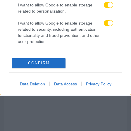
I want to allow Google to enable storage
related to personalization.
I want to allow Google to enable storage
related to security, including authentication
functionality and fraud prevention, and other
07.08.2026, 10:06
user protection.
Παναθηναϊκός: Έτοιμος για ντεμπούτο ο Λιβάι
Γκαρσία στη ρεβάνς με την ΤΣΣΚΑ 1948
CONFIRM
Data Deletion
Data Access
Privacy Policy