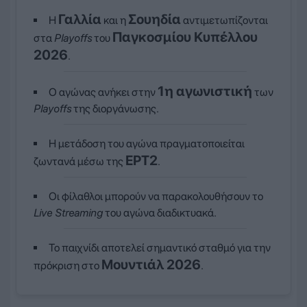
Γαλλία
Σουηδία
Η
και η
αντιμετωπίζονται
Παγκοσμίου Κυπέλλου
στα
Playoffs
του
2026
.
1η αγωνιστική
Ο αγώνας ανήκει στην
των
Playoffs
της διοργάνωσης.
Η μετάδοση του αγώνα πραγματοποιείται
ΕΡΤ2
ζωντανά μέσω της
.
Οι φίλαθλοι μπορούν να παρακολουθήσουν το
Live Streaming
του αγώνα διαδικτυακά.
Το παιχνίδι αποτελεί σημαντικό σταθμό για την
Μουντιάλ 2026
πρόκριση στο
.