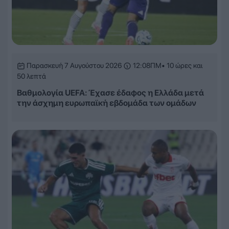
Παρασκευή 7 Αυγούστου 2026
12:08ΠΜ
• 10 ώρες και
50 λεπτά
Βαθμολογία UEFA: Έχασε έδαφος η Ελλάδα μετά
την άσχημη ευρωπαϊκή εβδομάδα των ομάδων