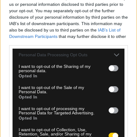
Κόστιτς και τον έστειλε στην PSV
us or personal information disclosed to third parties prior to
your opt-out. You may separately opt-out of the further
disclosure of your personal information by third parties on the
IAB’s list of downstream participants. This information may
also be disclosed by us to third parties on the
IAB’s List of
Downstream Participants
that may further disclose it to other
third parties.
Please note that this website/app uses one or more Google
Personal Data Processing Opt Outs
services and may gather and store information including but
not limited to your visit or usage behaviour. You may click to
I want to opt-out of the Sharing of my
personal data.
grant or deny consent to Google and its third-party tags to
Opted In
use your data for below specified purposes in below Google
consent section.
I want to opt-out of the Sale of my
Personal Data.
Opted In
I want to opt-out of processing my
Personal Data for Targeted Advertising.
Opted In
I want to opt-out of Collection, Use,
Retention, Sale, and/or Sharing of my