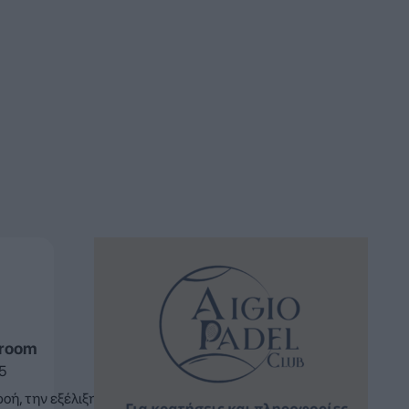
sroom
5
ή, την εξέλιξη