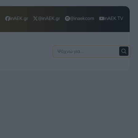
inAEK.gr
@inAEK.gr
@inaekcom
inAEK TV
Ψάχνω
για: