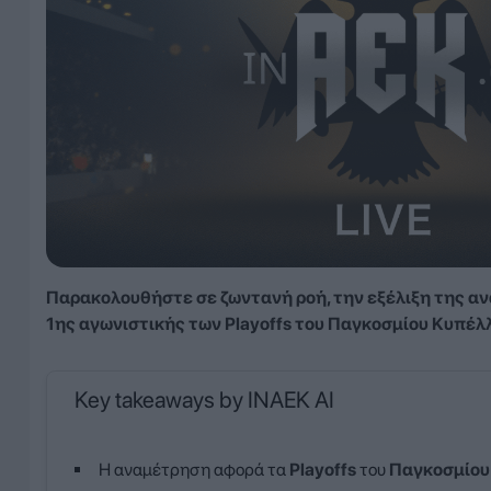
Παρακολουθήστε σε ζωντανή ροή, την εξέλιξη της α
1ης αγωνιστικής των Playoffs του Παγκοσμίου Κυπέλ
Key takeaways by INAEK AI
Η αναμέτρηση αφορά τα
Playoffs
του
Παγκοσμίου