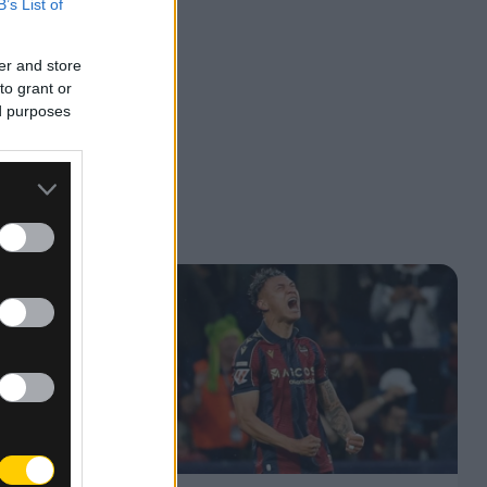
B’s List of
er and store
to grant or
ed purposes