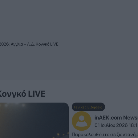
026: Αγγλία – Λ.Δ. Κονγκό LIVE
Κονγκό LIVE
Γενικές Ειδήσεις
inAEK.com New
01 Ιουλίου 2026 18:1
Παρακολουθήστε σε ζωντανή ρο