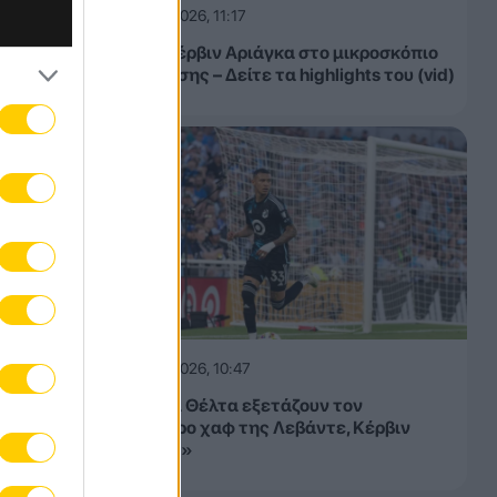
06.08.2026, 11:17
ΑΕΚ: Ο Κέρβιν Αριάγκα στο μικροσκόπιο
της Ένωσης – Δείτε τα highlights του (vid)
06.08.2026, 10:47
«ΑΕΚ και Θέλτα εξετάζουν τον
πανίσχυρο χαφ της Λεβάντε, Κέρβιν
Αριάγκα!»