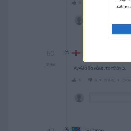
SHARE
ΣΧΟΛ
0
0
authenti
50
England
2º Half
Αγγλία θα κάνει το πλάγιο.
SHARE
ΣΧΟΛ
0
0
49
DR Congo