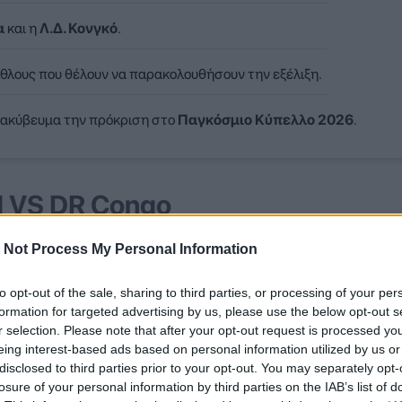
α
και η
Λ.Δ. Κονγκό
.
άθλους που θέλουν να παρακολουθήσουν την εξέλιξη.
ιακύβευμα την πρόκριση στο
Παγκόσμιο Κύπελλο 2026
.
d VS DR Congo
 Not Process My Personal Information
2
1
DR CONGO
VS
to opt-out of the sale, sharing to third parties, or processing of your per
formation for targeted advertising by us, please use the below opt-out s
ε
Ψηφίστε
r selection. Please note that after your opt-out request is processed y
eing interest-based ads based on personal information utilized by us or
disclosed to third parties prior to your opt-out. You may separately opt-
ΑΝΑ
ΠΛΗΡΟΦΟΡΙΕΣ
losure of your personal information by third parties on the IAB’s list of