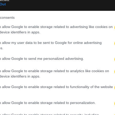
Out
consents
o allow Google to enable storage related to advertising like cookies on
evice identifiers in apps.
o allow my user data to be sent to Google for online advertising
s.
ΙΑ
to allow Google to send me personalized advertising.
o allow Google to enable storage related to analytics like cookies on
evice identifiers in apps.
o allow Google to enable storage related to functionality of the website
o allow Google to enable storage related to personalization.
υλ.
o allow Google to enable storage related to security, including