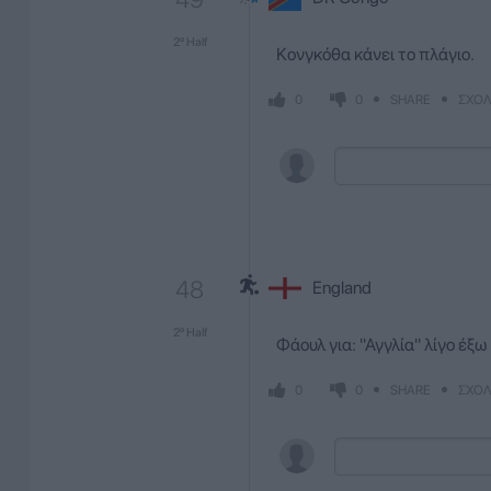
2º Half
Κονγκόθα κάνει το πλάγιο.
SHARE
ΣΧΟΛ
0
0
48
England
2º Half
Φάουλ για: ''Αγγλία'' λίγο έ
SHARE
ΣΧΟΛ
0
0