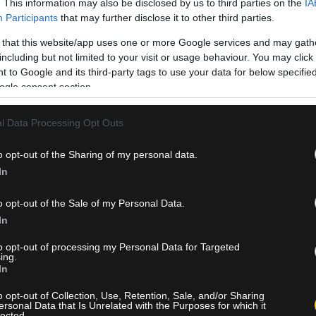
. This information may also be disclosed by us to third parties on the
IA
Participants
that may further disclose it to other third parties.
ντα''. Τελικό αποτέλεσμα: 2 - 1.
 that this website/app uses one or more Google services and may gath
including but not limited to your visit or usage behaviour. You may click 
ΙΑ
 to Google and its third-party tags to use your data for below specifi
ogle consent section.
l Data Processing Opt Outs
o opt-out of the Sharing of my personal data.
In
o opt-out of the Sale of my Personal Data.
In
.
to opt-out of processing my Personal Data for Targeted
ΙΑ
ing.
In
o opt-out of Collection, Use, Retention, Sale, and/or Sharing
ersonal Data that Is Unrelated with the Purposes for which it
lected.