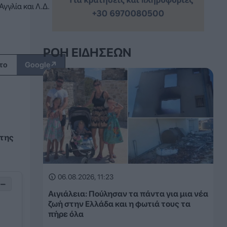
γγλία και Λ.Δ.
ΡΟΉ ΕΙΔΉΣΕΩΝ
↗
το
Google
 της
06.08.2026, 11:23
−
Αιγιάλεια: Πούλησαν τα πάντα για μια νέα
ζωή στην Ελλάδα και η φωτιά τους τα
πήρε όλα