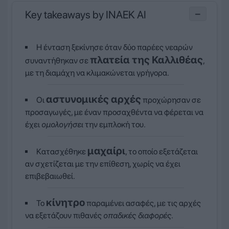
Key takeaways by INAEK AI
−
Η ένταση ξεκίνησε όταν δύο παρέες νεαρών
πλατεία της Καλλιθέας
συναντήθηκαν σε
,
με τη διαμάχη να κλιμακώνεται γρήγορα.
αστυνομικές αρχές
Οι
προχώρησαν σε
προσαγωγές, με έναν προσαχθέντα να φέρεται να
έχει
ομολογήσει
την εμπλοκή του.
μαχαίρι
Κατασχέθηκε
, το οποίο εξετάζεται
αν σχετίζεται με την επίθεση, χωρίς να έχει
επιβεβαιωθεί.
κίνητρο
Το
παραμένει ασαφές, με τις αρχές
να εξετάζουν πιθανές
οπαδικές διαφορές
.