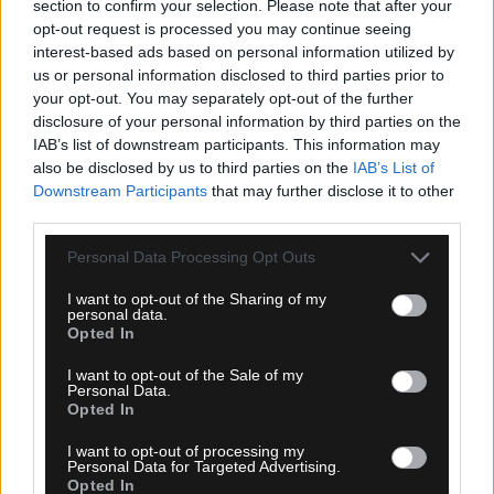
section to confirm your selection. Please note that after your
opt-out request is processed you may continue seeing
interest-based ads based on personal information utilized by
us or personal information disclosed to third parties prior to
your opt-out. You may separately opt-out of the further
disclosure of your personal information by third parties on the
09.08.2026, 10:25
IAB’s list of downstream participants. This information may
also be disclosed by us to third parties on the
IAB’s List of
Σε προχωρημένες επαφές Παρί Σεν Ζερμέν και
Downstream Participants
that may further disclose it to other
Μπαρτσελόνα για τη μεταγραφή του Φεράν Τόρες
third parties.
Please note that this website/app uses one or more Google
Personal Data Processing Opt Outs
services and may gather and store information including but
not limited to your visit or usage behaviour. You may click to
I want to opt-out of the Sharing of my
personal data.
grant or deny consent to Google and its third-party tags to
Opted In
use your data for below specified purposes in below Google
consent section.
I want to opt-out of the Sale of my
Personal Data.
Opted In
I want to opt-out of processing my
Personal Data for Targeted Advertising.
Opted In