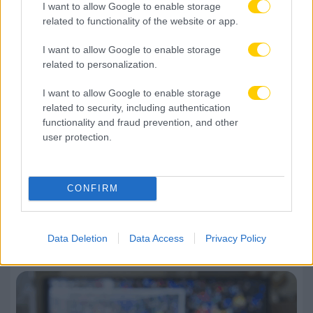
I want to allow Google to enable storage
related to functionality of the website or app.
I want to allow Google to enable storage
related to personalization.
I want to allow Google to enable storage
related to security, including authentication
functionality and fraud prevention, and other
user protection.
CONFIRM
09.08.2026, 09:48
Το συγκινητικό μήνυμα της Νιούελς Ολντ Μπόις
για τον θάνατο του Χόρχε Μέσι
Data Deletion
Data Access
Privacy Policy