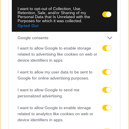
I want to opt-out of Collection, Use,
09.08.2026, 10:07
Retention, Sale, and/or Sharing of my
Personal Data that Is Unrelated with the
Χετάφε: Σοκαριστικός τραυματισμός για τον
Purposes for which it was collected.
Κριστάντους Ούτσε, κινδυνεύει να χάσει όλη τη
Opted Out
σεζόν
Google consents
I want to allow Google to enable storage
related to advertising like cookies on web or
device identifiers in apps.
I want to allow my user data to be sent to
Google for online advertising purposes.
I want to allow Google to send me
personalized advertising.
I want to allow Google to enable storage
related to analytics like cookies on web or
device identifiers in apps.