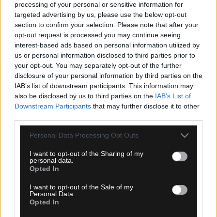
processing of your personal or sensitive information for
07.08.2026, 14:43
targeted advertising by us, please use the below opt-out
section to confirm your selection. Please note that after your
ΑΕΚ: Αυτό είναι το νούμερο που επέλεξε να φορά ο
Λόβρο Μάγερ (ΦΩΤΟ)
opt-out request is processed you may continue seeing
interest-based ads based on personal information utilized by
us or personal information disclosed to third parties prior to
your opt-out. You may separately opt-out of the further
disclosure of your personal information by third parties on the
IAB’s list of downstream participants. This information may
also be disclosed by us to third parties on the
IAB’s List of
Downstream Participants
that may further disclose it to other
third parties.
Please note that this website/app uses one or more Google
Personal Data Processing Opt Outs
services and may gather and store information including but
not limited to your visit or usage behaviour. You may click to
I want to opt-out of the Sharing of my
personal data.
grant or deny consent to Google and its third-party tags to
Opted In
use your data for below specified purposes in below Google
consent section.
I want to opt-out of the Sale of my
Personal Data.
Opted In