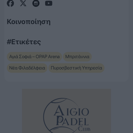
Κοινοποίηση
#Ετικέτες
Αγιά Σοφιά – OPAP Arena
Μπριτάννια
Νέα Φιλαδέλφεια
Πυροσβεστική Υπηρεσία