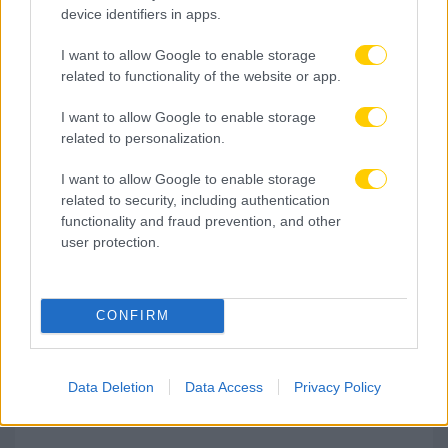
device identifiers in apps.
I want to allow Google to enable storage
related to functionality of the website or app.
I want to allow Google to enable storage
related to personalization.
I want to allow Google to enable storage
07.08.2026, 14:08
related to security, including authentication
functionality and fraud prevention, and other
Σάλος στη Νότια Κορέα: Καταγγελίες για παροχή
user protection.
σεξουαλικών υπηρεσιών σε ξένους διαιτητές
CONFIRM
Data Deletion
Data Access
Privacy Policy