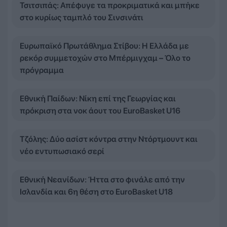
Τσιτσιπάς: Απέφυγε τα προκριματικά και μπήκε
στο κυρίως ταμπλό του Σινσινάτι
Ευρωπαϊκό Πρωτάθλημα Στίβου: Η Ελλάδα με
ρεκόρ συμμετοχών στο Μπέρμιγχαμ – Όλο το
πρόγραμμα
Εθνική Παίδων: Νίκη επί της Γεωργίας και
πρόκριση στα νοκ άουτ του EuroBasket U16
Τζόλης: Δύο ασίστ κόντρα στην Ντόρτμουντ και
νέο εντυπωσιακό σερί
Εθνική Νεανίδων: Ήττα στο φινάλε από την
Ισλανδία και 6η θέση στο EuroBasket U18