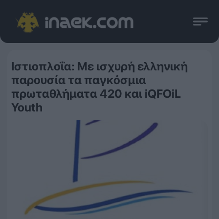
Ιστιοπλοΐα: Με ισχυρή ελληνική
παρουσία τα παγκόσμια
πρωταθλήματα 420 και iQFOiL
Youth