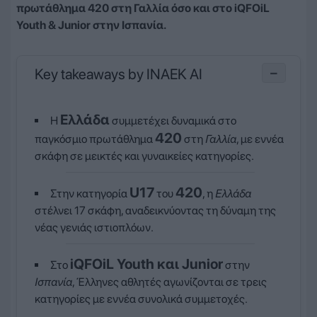
πρωτάθλημα 420 στη Γαλλία όσο και στο iQFOiL
Youth & Junior στην Ισπανία.
Key takeaways by INAEK AI
−
Ελλάδα
Η
συμμετέχει δυναμικά στο
420
παγκόσμιο πρωτάθλημα
στη
Γαλλία
, με εννέα
σκάφη σε μεικτές και γυναικείες κατηγορίες.
U17
420
Στην κατηγορία
του
, η
Ελλάδα
στέλνει 17 σκάφη, αναδεικνύοντας τη δύναμη της
νέας γενιάς ιστιοπλόων.
iQFOiL Youth και Junior
Στο
στην
Ισπανία
, Έλληνες αθλητές αγωνίζονται σε τρεις
κατηγορίες με εννέα συνολικά συμμετοχές.