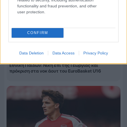
functionality and fraud prevention, and other
user protection.
CONFIRM
Data Deletion
Data Access
Privacy Policy
09.08.2026, 22:40
Εθνική Παίδων: Νίκη επί της Γεωργίας και
πρόκριση στα νοκ άουτ του EuroBasket U16