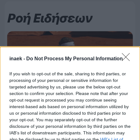
Ροή Ειδήσεων
inaek -
Do Not Process My Personal Information
If you wish to opt-out of the sale, sharing to third parties, or
processing of your personal or sensitive information for
targeted advertising by us, please use the below opt-out
section to confirm your selection. Please note that after your
opt-out request is processed you may continue seeing
interest-based ads based on personal information utilized by
us or personal information disclosed to third parties prior to
your opt-out. You may separately opt-out of the further
disclosure of your personal information by third parties on the
09.08.2026, 23:31
IAB’s list of downstream participants. This information may
Τσιτσιπάς: Απέφυγε τα προκριματικά και μπήκε
also be disclosed by us to third parties on the
IAB’s List of