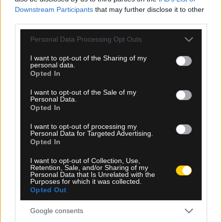
στο κυρίως ταμπλό του Σινσινάτι
Downstream Participants
that may further disclose it to other
third parties.
Please note that this website/app uses one or more Google
Personal Data Processing Opt Outs
services and may gather and store information including but
not limited to your visit or usage behaviour. You may click to
I want to opt-out of the Sharing of my
personal data.
grant or deny consent to Google and its third-party tags to
Opted In
use your data for below specified purposes in below Google
consent section.
I want to opt-out of the Sale of my
Personal Data.
Opted In
I want to opt-out of processing my
Personal Data for Targeted Advertising.
Opted In
I want to opt-out of Collection, Use,
Retention, Sale, and/or Sharing of my
Personal Data that Is Unrelated with the
Purposes for which it was collected.
09.08.2026, 23:05
Opted Out
Ευρωπαϊκό Πρωτάθλημα Στίβου: Η Ελλάδα με
ρεκόρ συμμετοχών στο Μπέρμιγχαμ – Όλο το
Google consents
πρόγραμμα