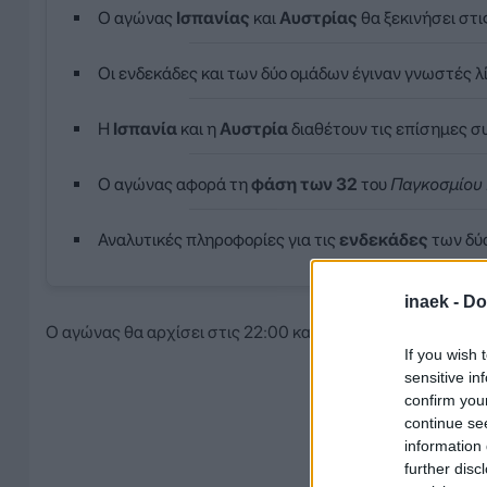
Ο αγώνας
Ισπανίας
και
Αυστρίας
θα ξεκινήσει στι
Οι ενδεκάδες και των δύο ομάδων έγιναν γνωστές λί
Η
Ισπανία
και η
Αυστρία
διαθέτουν τις επίσημες συ
Ο αγώνας αφορά τη
φάση των 32
του
Παγκοσμίου
Αναλυτικές πληροφορίες για τις
ενδεκάδες
των δύο
inaek -
Do
Ο αγώνας θα αρχίσει στις 22:00 και πριν από λίγο έγιναν 
If you wish 
sensitive in
confirm you
continue se
information 
further disc