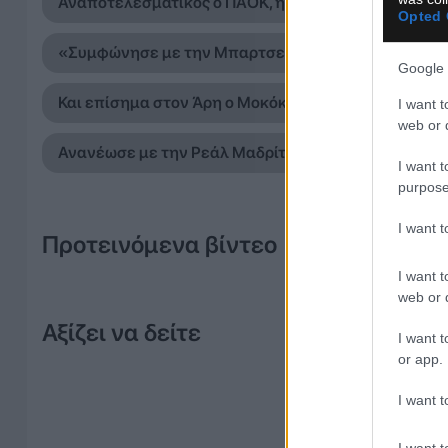
Αναποτελεσματικός ο ΠΑΟΚ, ηττήθηκε 1-0 από την 
Opted 
«Συμφώνησε με την Μπαρτσελόνα ο Ρόδρι»
Google 
Και επίσημα στον Άρη ο Μοκόκα
I want t
web or d
Ανανέωσε με την Ρεάλ Μαδρίτης ο Βινίσιους
I want t
purpose
I want 
Προτεινόμενα βίντεο
I want t
web or d
Αξίζει να δείτε
I want t
or app.
I want t
I want t