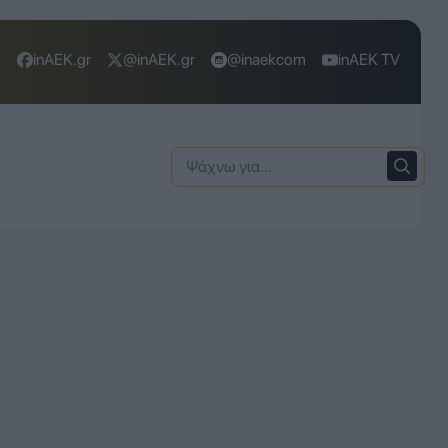
inAEK.gr
@inAEK.gr
@inaekcom
inAEK TV
Ψάχνω
για: