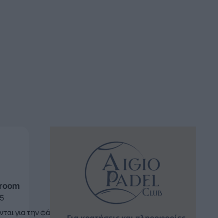
sroom
15
νται για την φάση