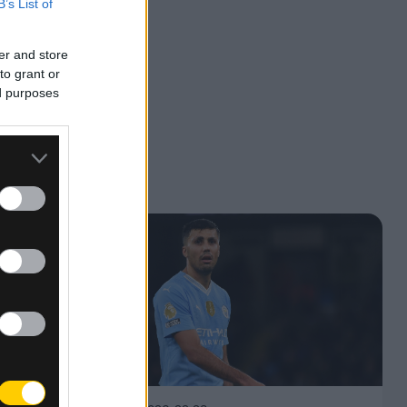
B’s List of
er and store
to grant or
ed purposes