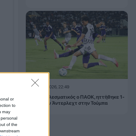
06.08.2026, 22:49
Αναποτελεσματικός ο ΠΑΟΚ, ηττήθηκε 1-
sonal or
0 από την Άντερλεχτ στην Τούμπα
ection to
ou may
 personal
out of the
 downstream