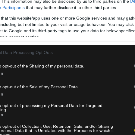
. This information may also be disclosed by us to third parties on the
IA
Participants
that may further disclose it to other third parties.
 that this website/app uses one or more Google services and may gath
including but not limited to your visit or usage behaviour. You may click 
 to Google and its third-party tags to use your data for below specifi
ogle consent section.
l Data Processing Opt Outs
παένα, Ρόδρι, Πέδρι, Γιαμάλ, Όλμο, Ογιαρθάμπαλ.
o opt-out of the Sharing of my personal data.
ντ, Ζάμπιτσερ, Σμιντ, Βάνερ, Λάιμερ, Γκρέγκοριτς.
In
o opt-out of the Sale of my Personal Data.
In
to opt-out of processing my Personal Data for Targeted
ing.
In
o opt-out of Collection, Use, Retention, Sale, and/or Sharing
ersonal Data that Is Unrelated with the Purposes for which it
lected.