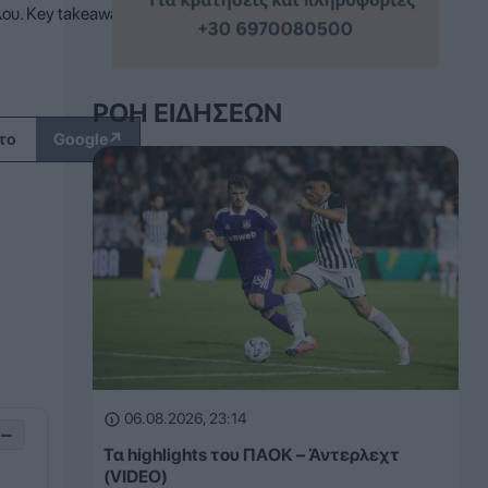
ου. Key takeaways
ΡΟΉ ΕΙΔΉΣΕΩΝ
↗
το
Google
06.08.2026, 23:14
−
Τα highlights του ΠΑΟΚ – Άντερλεχτ
(VIDEO)