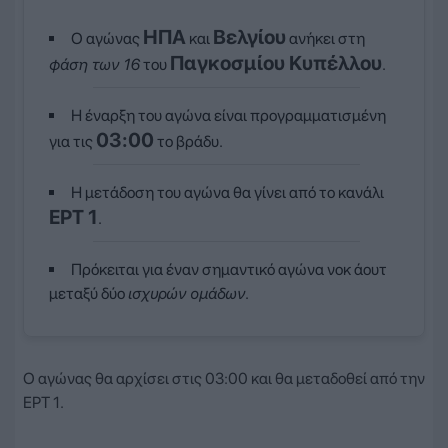
ΗΠΑ
Βελγίου
Ο αγώνας
και
ανήκει στη
Παγκοσμίου Κυπέλλου
φάση των 16
του
.
Η έναρξη του αγώνα είναι προγραμματισμένη
03:00
για τις
το βράδυ.
Η μετάδοση του αγώνα θα γίνει από το κανάλι
ΕΡΤ 1
.
Πρόκειται για έναν σημαντικό αγώνα νοκ άουτ
μεταξύ δύο
ισχυρών ομάδων
.
Ο αγώνας θα αρχίσει στις 03:00 και θα μεταδοθεί από την
ΕΡΤ 1.