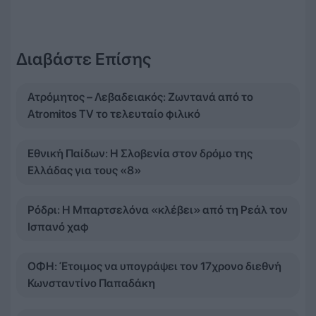
Διαβάστε Επίσης
Ατρόμητος – Λεβαδειακός: Ζωντανά από το
Atromitos TV το τελευταίο φιλικό
Εθνική Παίδων: Η Σλοβενία στον δρόμο της
Ελλάδας για τους «8»
Ρόδρι: Η Μπαρτσελόνα «κλέβει» από τη Ρεάλ τον
Ισπανό χαφ
ΟΦΗ: Έτοιμος να υπογράψει τον 17χρονο διεθνή
Κωνσταντίνο Παπαδάκη