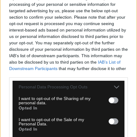
processing of your personal or sensitive information for
Ατρόμητος – Λεβαδειακός: Ζωντανά από το
targeted advertising by us, please use the below opt-out
Atromitos TV το τελευταίο φιλικό
section to confirm your selection. Please note that after your
opt-out request is processed you may continue seeing
interest-based ads based on personal information utilized by
us or personal information disclosed to third parties prior to
your opt-out. You may separately opt-out of the further
disclosure of your personal information by third parties on the
IAB’s list of downstream participants. This information may
also be disclosed by us to third parties on the
IAB’s List of
Downstream Participants
that may further disclose it to other
third parties.
Please note that this website/app uses one or more Google
Personal Data Processing Opt Outs
services and may gather and store information including but
not limited to your visit or usage behaviour. You may click to
I want to opt-out of the Sharing of my
personal data.
grant or deny consent to Google and its third-party tags to
Opted In
use your data for below specified purposes in below Google
consent section.
I want to opt-out of the Sale of my
Personal Data.
Opted In