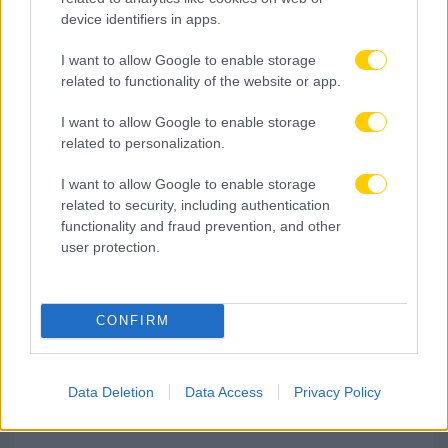
device identifiers in apps.
I want to allow Google to enable storage
related to functionality of the website or app.
I want to allow Google to enable storage
related to personalization.
I want to allow Google to enable storage
10.08.2026, 11:20
related to security, including authentication
functionality and fraud prevention, and other
Ρόδρι: Η Μπαρτσελόνα «κλέβει» από τη Ρεάλ τον
user protection.
Ισπανό χαφ
CONFIRM
Data Deletion
Data Access
Privacy Policy