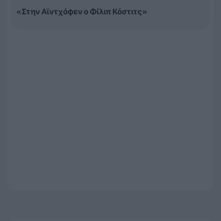
«Στην Αϊντχόφεν ο Φίλιπ Κόστιτς»