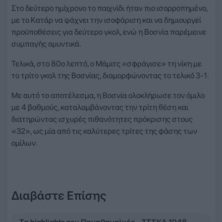
Στο δεύτερο ημίχρονο το παιχνίδι ήταν πιο ισορροπημένο,
με το Κατάρ να ψάχνει την ισοφάριση και να δημιουργεί
προϋποθέσεις για δεύτερο γκολ, ενώ η Βοσνία παρέμεινε
συμπαγής αμυντικά.
Τελικά, στο 80ο λεπτό, ο Μάμιτς «σφράγισε» τη νίκη με
το τρίτο γκολ της Βοσνίας, διαμορφώνοντας το τελικό 3-1.
Με αυτό το αποτέλεσμα, η Βοσνία ολοκλήρωσε τον όμιλο
με 4 βαθμούς, καταλαμβάνοντας την τρίτη θέση και
διατηρώντας ισχυρές πιθανότητες πρόκρισης στους
«32», ως μία από τις καλύτερες τρίτες της φάσης των
ομίλων.
Διαβάστε Επίσης