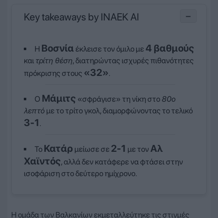
Key takeaways by INAEK AI
−
Βοσνία
4 βαθμούς
Η
έκλεισε τον όμιλο με
και
τρίτη θέση
, διατηρώντας ισχυρές πιθανότητες
«32»
πρόκρισης στους
.
Μάμιτς
Ο
«σφράγισε» τη νίκη στο
80ο
λεπτό
με το τρίτο γκολ, διαμορφώνοντας το τελικό
3-1
.
Κατάρ
2-1
Αλ
Το
μείωσε σε
με τον
Χαϊντός
, αλλά δεν κατάφερε να φτάσει στην
ισοφάριση στο δεύτερο ημίχρονο.
Η ομάδα των Βαλκανίων εκμεταλλεύτηκε τις στιγμές