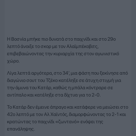
Η Βοσνία μπήκε πιο δυνατά στο παιχνίδι και στο 29ο
λεπτό άνοιξε το σκορ με τον Αλαϊμπέκοβιτς,
επιβεβαιώνοντας την κυριαρχία της στον αγωνιστικό
χώρο.
Λίγα λεπτά αργότερα, στο 34’, μια φάση που ξεκίνησε από
διαγώνιο σουτ του Τζέκο κατέληξε σε άτυχη στιγμή για
την άμυνα του Κατάρ, καθώς η μπάλα κόντραρε σε
αντίπαλο και κατέληξε στα δίχτυα για το 2-0.
Το Κατάρ δεν έμεινε άπραγο και κατάφερε να μειώσει στο
42ο λεπτό με τον Αλ Χαϊντός, διαμορφώνοντας το 2-1 και
κρατώντας το παιχνίδι «ζωντανό» ενόψει της
επανάληψης.