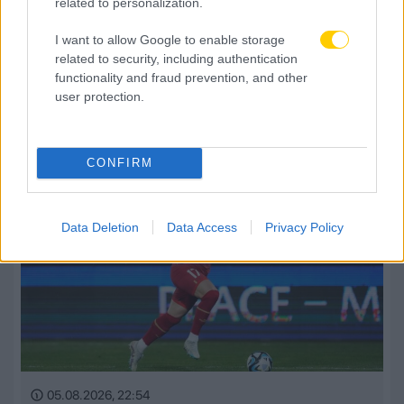
related to personalization.
I want to allow Google to enable storage
related to security, including authentication
05.08.2026, 23:13
functionality and fraud prevention, and other
user protection.
Τα έσοδα της League Phase σε Champions League,
Europa League και Conference League
CONFIRM
Data Deletion
Data Access
Privacy Policy
05.08.2026, 22:54