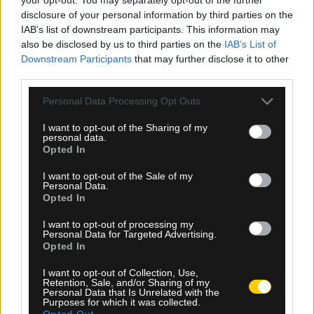
disclosure of your personal information by third parties on the
IAB’s list of downstream participants. This information may
also be disclosed by us to third parties on the
IAB’s List of
Downstream Participants
that may further disclose it to other
third parties.
Please note that this website/app uses one or more Google
Personal Data Processing Opt Outs
services and may gather and store information including but
not limited to your visit or usage behaviour. You may click to
I want to opt-out of the Sharing of my
personal data.
grant or deny consent to Google and its third-party tags to
Opted In
use your data for below specified purposes in below Google
consent section.
I want to opt-out of the Sale of my
Personal Data.
05.08.2026, 23:34
Opted In
Μετριότατος ο Παναθηναϊκός, έμεινε στο 1-1 με
I want to opt-out of processing my
την ΤΣΣΚΑ 1948 Σόφιας στο ΟΑΚΑ
Personal Data for Targeted Advertising.
Opted In
I want to opt-out of Collection, Use,
Retention, Sale, and/or Sharing of my
Personal Data that Is Unrelated with the
Purposes for which it was collected.
Opted Out