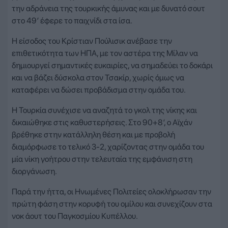
την αδράνεια της τουρκικής άμυνας και με δυνατό σουτ
στο 49′ έφερε το παιχνίδι στα ίσα.
Η είσοδος του Κρίστιαν Πούλισικ ανέβασε την
επιθετικότητα των ΗΠΑ, με τον αστέρα της Μίλαν να
δημιουργεί σημαντικές ευκαιρίες, να σημαδεύει το δοκάρι
και να βάζει δύσκολα στον Τσακίρ, χωρίς όμως να
καταφέρει να δώσει προβάδισμα στην ομάδα του.
Η Τουρκία συνέχισε να αναζητά το γκολ της νίκης και
δικαιώθηκε στις καθυστερήσεις. Στο 90+8′, ο Αϊχάν
βρέθηκε στην κατάλληλη θέση και με προβολή
διαμόρφωσε το τελικό 3-2, χαρίζοντας στην ομάδα του
μία νίκη γοήτρου στην τελευταία της εμφάνιση στη
διοργάνωση.
Παρά την ήττα, οι Ηνωμένες Πολιτείες ολοκλήρωσαν την
πρώτη φάση στην κορυφή του ομίλου και συνεχίζουν στα
νοκ άουτ του Παγκοσμίου Κυπέλλου.