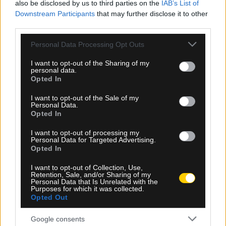
also be disclosed by us to third parties on the
IAB’s List of
την άσχημη ευρωπαϊκή εβδομάδα των ομάδων
Downstream Participants
that may further disclose it to other
third parties.
Please note that this website/app uses one or more Google
Personal Data Processing Opt Outs
services and may gather and store information including but
not limited to your visit or usage behaviour. You may click to
I want to opt-out of the Sharing of my
personal data.
grant or deny consent to Google and its third-party tags to
Opted In
use your data for below specified purposes in below Google
consent section.
I want to opt-out of the Sale of my
Personal Data.
Opted In
I want to opt-out of processing my
Personal Data for Targeted Advertising.
Opted In
I want to opt-out of Collection, Use,
Retention, Sale, and/or Sharing of my
Personal Data that Is Unrelated with the
06.08.2026, 23:40
Purposes for which it was collected.
Opted Out
Δίχως νίκη οι ελληνικές ομάδες στην Ευρώπη
αυτή την εβδομάδα
Google consents