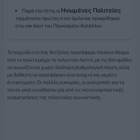
Ηνωμένες Πολιτείες
Παρά την ήττα, οι
τερμάτισαν πρώτες στον όμιλο και προκρίθηκαν
στα νοκ άουτ του
Παγκοσμίου Κυπέλλου
.
Το παιχνίδι στο Λος Άντζελες προσέφερε πλούσιο θέαμα
από το πρώτο μέχρι το τελευταίο λεπτό, με τις δύο ομάδες
να αγωνίζονται χωρίς ιδιαίτερη βαθμολογική πίεση, αλλά
με διάθεση να προσφέρουν ένα ανοιχτό και γεμάτο
ένταση ματς. Οι πολλές ευκαιρίες, οι ανατροπές και τα
πέντε γκολ συνέθεσαν μία από τις πιο συναρπαστικές
αναμετρήσεις της τελευταίας αγωνιστικής.