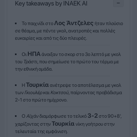
Key takeaways by INAEK AI
−
Λος Άντζελες
Το παιχνίδι στο
ήταν πλούσιο
σε θέαμα, με πέντε γκολ, ανατροπές και πολλές
ευκαιρίες και από τις δύο πλευρές.
ΗΠΑ
Οι
άνοιξαν το σκορ στο 3ο λεπτό με γκολ
του
Τράστι
, που σημείωσε το πρώτο του τέρμα με
την εθνική ομάδα.
Τουρκία
Η
ανέτρεψε το αποτέλεσμα με γκολ
των
Γκιουλέρ
και
Κοκτσού
, παίρνοντας προβάδισμα
2-1 στο πρώτο ημίχρονο.
3-2
Ο
Αϊχάν
διαμόρφωσε το τελικό
στο 90+8',
Τουρκία
χαρίζοντας στην
νίκη γοήτρου στην
τελευταία της εμφάνιση.