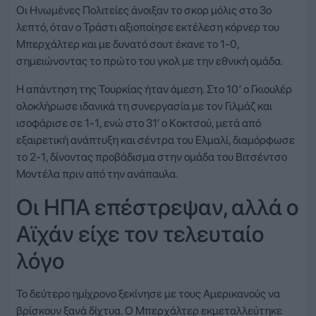
Οι Ηνωμένες Πολιτείες άνοιξαν το σκορ μόλις στο 3ο
λεπτό, όταν ο Τράστι αξιοποίησε εκτέλεση κόρνερ του
Μπερχάλτερ και με δυνατό σουτ έκανε το 1-0,
σημειώνοντας το πρώτο του γκολ με την εθνική ομάδα.
Η απάντηση της Τουρκίας ήταν άμεση. Στο 10′ ο Γκιουλέρ
ολοκλήρωσε ιδανικά τη συνεργασία με τον Γιλμάζ και
ισοφάρισε σε 1-1, ενώ στο 31′ ο Κοκτσού, μετά από
εξαιρετική ανάπτυξη και σέντρα του Ελμαλί, διαμόρφωσε
το 2-1, δίνοντας προβάδισμα στην ομάδα του Βιτσέντσο
Μοντέλα πριν από την ανάπαυλα.
Οι ΗΠΑ επέστρεψαν, αλλά ο
Αϊχάν είχε τον τελευταίο
λόγο
Το δεύτερο ημίχρονο ξεκίνησε με τους Αμερικανούς να
βρίσκουν ξανά δίχτυα. Ο Μπερχάλτερ εκμεταλλεύτηκε