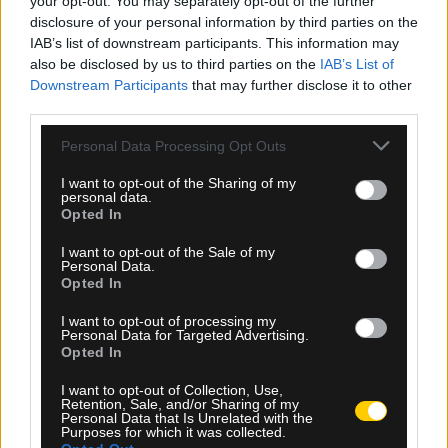
your opt-out. You may separately opt-out of the further
disclosure of your personal information by third parties on the
IAB’s list of downstream participants. This information may
also be disclosed by us to third parties on the
IAB’s List of
Downstream Participants
that may further disclose it to other
third parties.
Please note that this website/app uses one or more Google
Personal Data Processing Opt Outs
services and may gather and store information including but
not limited to your visit or usage behaviour. You may click to
I want to opt-out of the Sharing of my
personal data.
grant or deny consent to Google and its third-party tags to
Opted In
use your data for below specified purposes in below Google
consent section.
I want to opt-out of the Sale of my
Personal Data.
Opted In
I want to opt-out of processing my
Personal Data for Targeted Advertising.
08.08.2026, 00:30
Opted In
ΠΑΕ ΑΕΚ: «Ο Μιχάλης της ΑΕΚ θα είναι πάντα
I want to opt-out of Collection, Use,
εδώ»
Retention, Sale, and/or Sharing of my
Personal Data that Is Unrelated with the
Purposes for which it was collected.