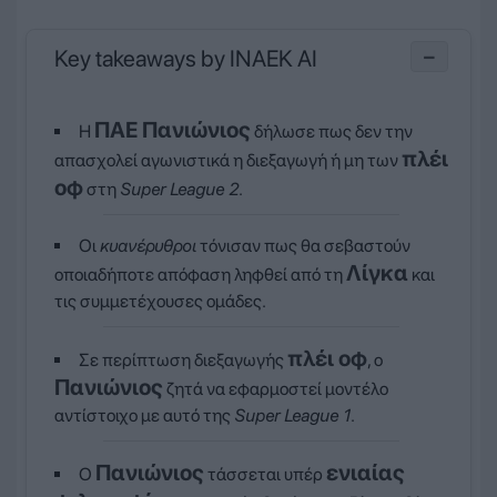
Key takeaways by INAEK AI
−
ΠΑΕ Πανιώνιος
Η
δήλωσε πως δεν την
πλέι
απασχολεί αγωνιστικά η διεξαγωγή ή μη των
οφ
στη
Super League 2
.
Οι
κυανέρυθροι
τόνισαν πως θα σεβαστούν
Λίγκα
οποιαδήποτε απόφαση ληφθεί από τη
και
τις συμμετέχουσες ομάδες.
πλέι οφ
Σε περίπτωση διεξαγωγής
, ο
Πανιώνιος
ζητά να εφαρμοστεί μοντέλο
αντίστοιχο με αυτό της
Super League 1
.
Πανιώνιος
ενιαίας
Ο
τάσσεται υπέρ