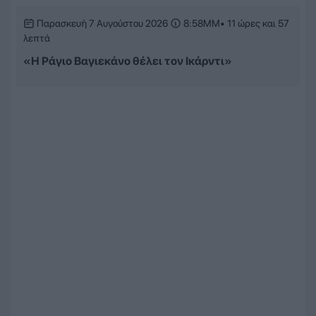
Παρασκευή 7 Αυγούστου 2026
8:58ΜΜ
• 11 ώρες και 57
λεπτά
«Η Ράγιο Βαγιεκάνο θέλει τον Ικάρντι»