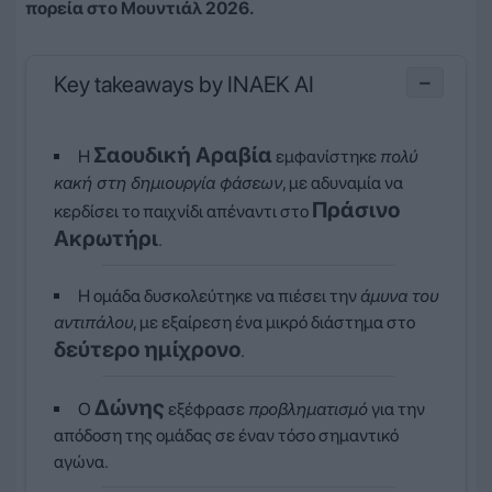
πορεία στο Μουντιάλ 2026.
Key takeaways by INAEK AI
−
Σαουδική Αραβία
Η
εμφανίστηκε
πολύ
κακή στη δημιουργία φάσεων
, με αδυναμία να
Πράσινο
κερδίσει το παιχνίδι απέναντι στο
Ακρωτήρι
.
Η ομάδα δυσκολεύτηκε να πιέσει την
άμυνα του
αντιπάλου
, με εξαίρεση ένα μικρό διάστημα στο
δεύτερο ημίχρονο
.
Δώνης
Ο
εξέφρασε
προβληματισμό
για την
απόδοση της ομάδας σε έναν τόσο σημαντικό
αγώνα.