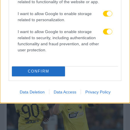
related to functionality of the website or app.
I want to allow Google to enable storage
related to personalization.
I want to allow Google to enable storage
related to security, including authentication
08.08.2026, 23:33
functionality and fraud prevention, and other
user protection.
ΑΕΚ – Athens Kallithea: Τα highlights του αγώνα
(vid)
CONFIRM
Data Deletion
Data Access
Privacy Policy