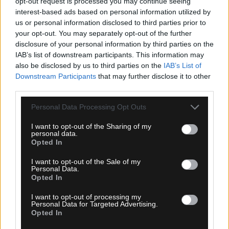
opt-out request is processed you may continue seeing
09.08.2026, 09:48
interest-based ads based on personal information utilized by
us or personal information disclosed to third parties prior to
Το συγκινητικό μήνυμα της Νιούελς Ολντ Μπόις
your opt-out. You may separately opt-out of the further
για τον θάνατο του Χόρχε Μέσι
disclosure of your personal information by third parties on the
IAB’s list of downstream participants. This information may
also be disclosed by us to third parties on the
IAB’s List of
Downstream Participants
that may further disclose it to other
third parties.
Please note that this website/app uses one or more Google
Personal Data Processing Opt Outs
services and may gather and store information including but
not limited to your visit or usage behaviour. You may click to
I want to opt-out of the Sharing of my
personal data.
grant or deny consent to Google and its third-party tags to
Opted In
use your data for below specified purposes in below Google
consent section.
I want to opt-out of the Sale of my
Personal Data.
Opted In
09.08.2026, 09:30
I want to opt-out of processing my
Personal Data for Targeted Advertising.
Αθλητικό τηλεοπτικό πρόγραμμα 09/08:
Opted In
Αναλυτικά οι αγώνες και τα κανάλια