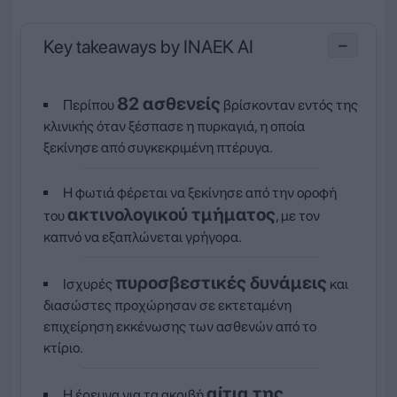
Key takeaways by INAEK AI
−
82 ασθενείς
Περίπου
βρίσκονταν εντός της
κλινικής όταν ξέσπασε η πυρκαγιά, η οποία
ξεκίνησε από συγκεκριμένη πτέρυγα.
Η φωτιά φέρεται να ξεκίνησε από την οροφή
ακτινολογικού τμήματος
του
, με τον
καπνό να εξαπλώνεται γρήγορα.
πυροσβεστικές δυνάμεις
Ισχυρές
και
διασώστες προχώρησαν σε εκτεταμένη
επιχείρηση εκκένωσης των ασθενών από το
κτίριο.
αίτια της
Η έρευνα για τα ακριβή