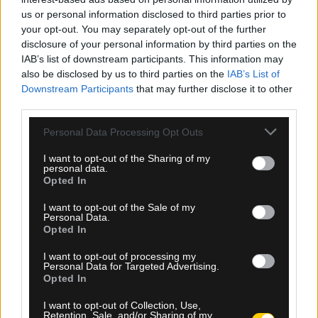
us or personal information disclosed to third parties prior to
06.08.2026, 19:30
your opt-out. You may separately opt-out of the further
disclosure of your personal information by third parties on the
Νέο τελεσίγραφο της UEFA προς τη FIFA: «Ο
IAB’s list of downstream participants. This information may
Ινφαντίνο έχει χάσει τη στήριξή μας»
also be disclosed by us to third parties on the
IAB’s List of
Downstream Participants
that may further disclose it to other
third parties.
Please note that this website/app uses one or more Google
Personal Data Processing Opt Outs
services and may gather and store information including but
not limited to your visit or usage behaviour. You may click to
I want to opt-out of the Sharing of my
personal data.
grant or deny consent to Google and its third-party tags to
Opted In
use your data for below specified purposes in below Google
consent section.
I want to opt-out of the Sale of my
Personal Data.
Opted In
I want to opt-out of processing my
Personal Data for Targeted Advertising.
Opted In
06.08.2026, 19:11
I want to opt-out of Collection, Use,
Retention, Sale, and/or Sharing of my
Επίσημο: Ο Ντιέγκο Φορλάν νέος προπονητής της