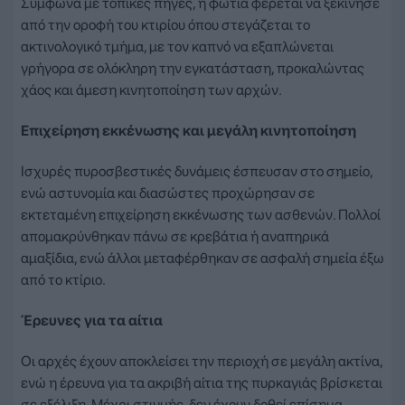
Σύμφωνα με τοπικές πηγές, η φωτιά φέρεται να ξεκίνησε
από την οροφή του κτιρίου όπου στεγάζεται το
ακτινολογικό τμήμα, με τον καπνό να εξαπλώνεται
γρήγορα σε ολόκληρη την εγκατάσταση, προκαλώντας
χάος και άμεση κινητοποίηση των αρχών.
Επιχείρηση εκκένωσης και μεγάλη κινητοποίηση
Ισχυρές πυροσβεστικές δυνάμεις έσπευσαν στο σημείο,
ενώ αστυνομία και διασώστες προχώρησαν σε
εκτεταμένη επιχείρηση εκκένωσης των ασθενών. Πολλοί
απομακρύνθηκαν πάνω σε κρεβάτια ή αναπηρικά
αμαξίδια, ενώ άλλοι μεταφέρθηκαν σε ασφαλή σημεία έξω
από το κτίριο.
Έρευνες για τα αίτια
Οι αρχές έχουν αποκλείσει την περιοχή σε μεγάλη ακτίνα,
ενώ η έρευνα για τα ακριβή αίτια της πυρκαγιάς βρίσκεται
σε εξέλιξη. Μέχρι στιγμής, δεν έχουν δοθεί επίσημα