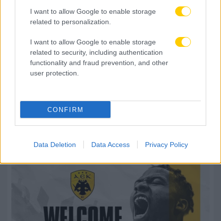
I want to allow Google to enable storage
related to personalization.
I want to allow Google to enable storage
related to security, including authentication
functionality and fraud prevention, and other
user protection.
06.08.2026, 18:45
CONFIRM
Σκύρος: Ανεξέλεγκτη φωτιά σε αγροτοδασική
έκταση στην Κολυμπάδα – Επιχειρούν και εναέρια
μέσα
Data Deletion
Data Access
Privacy Policy