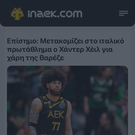
Επίσημο: Μετακομίζει στο ιταλικό
πρωτάθλημα ο Χάντερ Χέιλ για
χάρη της Βαρέζε