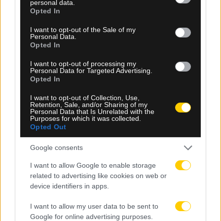
personal data.
grant or deny consent to Google and its third-party tags to
Opted In
use your data for below specified purposes in below Google
consent section.
I want to opt-out of the Sale of my
Personal Data.
Opted In
I want to opt-out of processing my
Personal Data for Targeted Advertising.
Opted In
I want to opt-out of Collection, Use,
Retention, Sale, and/or Sharing of my
Personal Data that Is Unrelated with the
Purposes for which it was collected.
Opted Out
08.08.2026, 13:58
Wall Street Journal: Τα σενάρια των ΗΠΑ για
Google consents
πιθανή ρωσική επίθεση στο ΝΑΤΟ
I want to allow Google to enable storage
related to advertising like cookies on web or
device identifiers in apps.
I want to allow my user data to be sent to
Google for online advertising purposes.