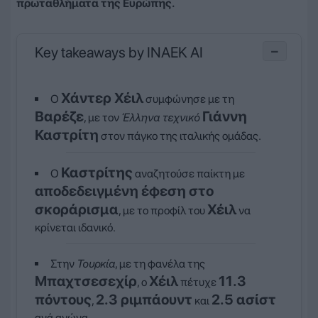
πρωταθλήματα της Ευρώπης.
Key takeaways by INAEK AI
−
Χάντερ Χέιλ
Ο
συμφώνησε με τη
Βαρέζε
Γιάννη
, με τον
Έλληνα τεχνικό
Καστρίτη
στον πάγκο της ιταλικής ομάδας.
Καστρίτης
Ο
αναζητούσε παίκτη με
αποδεδειγμένη έφεση στο
σκοράρισμα
Χέιλ
, με το προφίλ του
να
κρίνεται ιδανικό.
Στην
Τουρκία
, με τη φανέλα της
Μπαχτσεσεχίρ
Χέιλ
11.3
, ο
πέτυχε
πόντους
2.3 ριμπάουντ
2.5 ασίστ
,
και
ανά αγώνα.