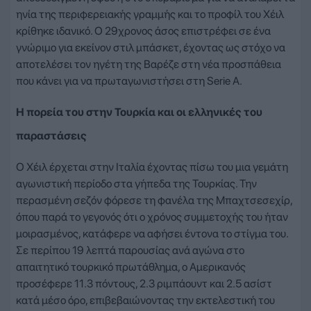
ηνία της περιφερειακής γραμμής και το προφίλ του Χέιλ
κρίθηκε ιδανικό. Ο 29χρονος άσος επιστρέφει σε ένα
γνώριμο για εκείνον στιλ μπάσκετ, έχοντας ως στόχο να
αποτελέσει τον ηγέτη της Βαρέζε στη νέα προσπάθεια
που κάνει για να πρωταγωνιστήσει στη Serie A.
Η πορεία του στην Τουρκία και οι ελληνικές του
παραστάσεις
Ο Χέιλ έρχεται στην Ιταλία έχοντας πίσω του μια γεμάτη
αγωνιστική περίοδο στα γήπεδα της Τουρκίας. Την
περασμένη σεζόν φόρεσε τη φανέλα της Μπαχτσεσεχίρ,
όπου παρά το γεγονός ότι ο χρόνος συμμετοχής του ήταν
μοιρασμένος, κατάφερε να αφήσει έντονα το στίγμα του.
Σε περίπου 19 λεπτά παρουσίας ανά αγώνα στο
απαιτητικό τουρκικό πρωτάθλημα, ο Αμερικανός
προσέφερε 11.3 πόντους, 2.3 ριμπάουντ και 2.5 ασίστ
κατά μέσο όρο, επιβεβαιώνοντας την εκτελεστική του