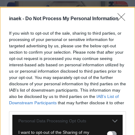
inaek -
Do Not Process My Personal Information
If you wish to opt-out of the sale, sharing to third parties, or
processing of your personal or sensitive information for
targeted advertising by us, please use the below opt-out
section to confirm your selection. Please note that after your
opt-out request is processed you may continue seeing
interest-based ads based on personal information utilized by
us or personal information disclosed to third parties prior to
your opt-out. You may separately opt-out of the further
disclosure of your personal information by third parties on the
IAB’s list of downstream participants. This information may
08.08.2026, 14:15
also be disclosed by us to third parties on the
IAB’s List of
Ασημένιο μετάλλιο για τη Στέλλα Τζαρίδου στο
Downstream Participants
that may further disclose it to other
Latvian Open
third parties.
Please note that this website/app uses one or more Google
Personal Data Processing Opt Outs
services and may gather and store information including but
not limited to your visit or usage behaviour. You may click to
I want to opt-out of the Sharing of my