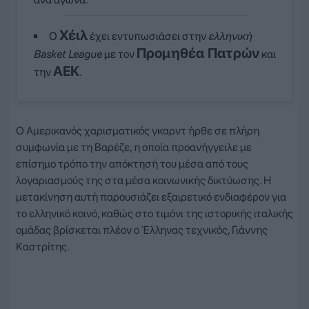
Χέιλ
Ο
έχει εντυπωσιάσει στην
ελληνική
Προμηθέα Πατρών
Basket League
με τον
και
ΑΕΚ
την
.
Ο Αμερικανός χαρισματικός γκαρντ ήρθε σε πλήρη
συμφωνία με τη Βαρέζε, η οποία προανήγγειλε με
επίσημο τρόπο την απόκτησή του μέσα από τους
λογαριασμούς της στα μέσα κοινωνικής δικτύωσης. Η
μετακίνηση αυτή παρουσιάζει εξαιρετικό ενδιαφέρον για
το ελληνικό κοινό, καθώς στο τιμόνι της ιστορικής ιταλικής
ομάδας βρίσκεται πλέον ο Έλληνας τεχνικός, Γιάννης
Καστρίτης.