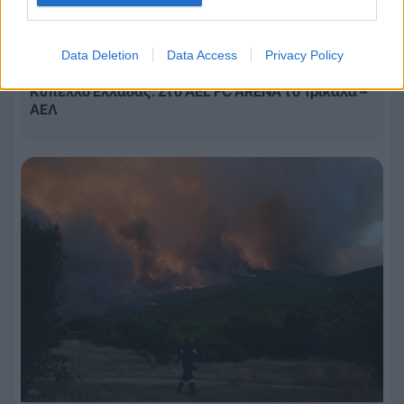
Data Deletion
Data Access
Privacy Policy
08.08.2026, 13:39
Κύπελλο Ελλάδας: Στο AEL FC ARENA το Τρίκαλα –
ΑΕΛ