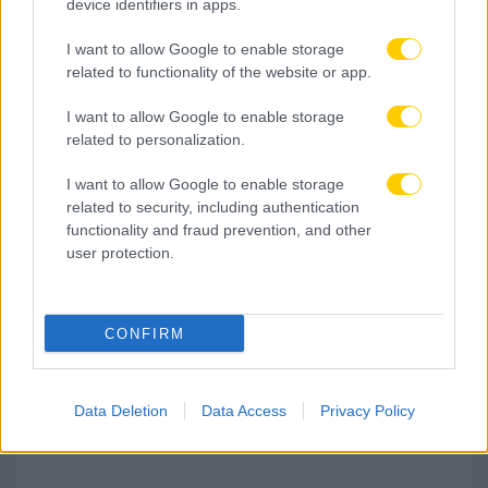
device identifiers in apps.
I want to allow Google to enable storage
related to functionality of the website or app.
I want to allow Google to enable storage
related to personalization.
I want to allow Google to enable storage
related to security, including authentication
functionality and fraud prevention, and other
08.08.2026, 22:16
user protection.
Άνετη επικράτηση για την ΑΕΚ απέναντι στην
Athens Kallithea με ορεξάτους Βιτάλις και
Γκατσίνοβιτς!
CONFIRM
Data Deletion
Data Access
Privacy Policy