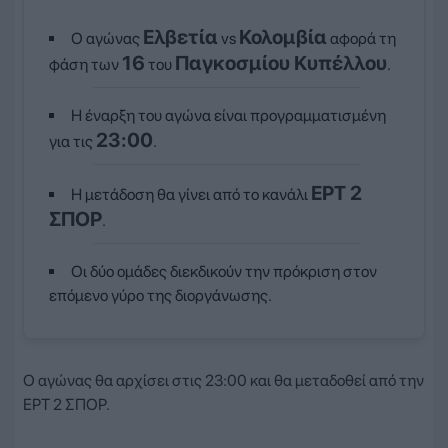
Ελβετία
Κολομβία
Ο αγώνας
vs
αφορά τη
16
Παγκοσμίου Κυπέλλου
φάση των
του
.
Η έναρξη του αγώνα είναι προγραμματισμένη
23:00
για τις
.
ΕΡΤ 2
Η μετάδοση θα γίνει από το κανάλι
ΣΠΟΡ
.
Οι δύο ομάδες διεκδικούν την πρόκριση στον
επόμενο γύρο της διοργάνωσης.
Ο αγώνας θα αρχίσει στις 23:00 και θα μεταδοθεί από την
ΕΡΤ 2 ΣΠΟΡ.