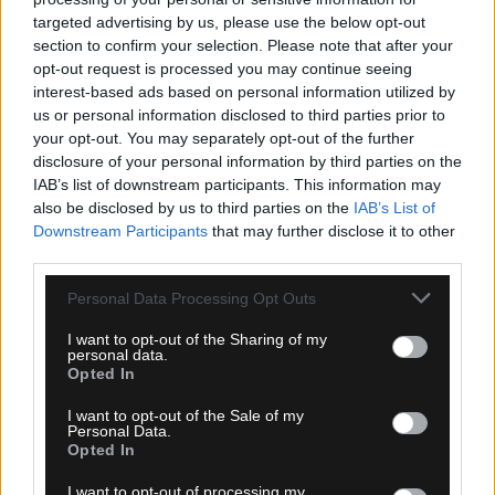
Μόρας: «Εύχομαι τα καλύτερα στην ΑΕΚ, χτίζουμε
targeted advertising by us, please use the below opt-out
μια ολοκαίνουργια ομάδα από την αρχή»
section to confirm your selection. Please note that after your
opt-out request is processed you may continue seeing
interest-based ads based on personal information utilized by
us or personal information disclosed to third parties prior to
your opt-out. You may separately opt-out of the further
disclosure of your personal information by third parties on the
IAB’s list of downstream participants. This information may
also be disclosed by us to third parties on the
IAB’s List of
Downstream Participants
that may further disclose it to other
third parties.
Please note that this website/app uses one or more Google
Personal Data Processing Opt Outs
services and may gather and store information including but
not limited to your visit or usage behaviour. You may click to
I want to opt-out of the Sharing of my
personal data.
grant or deny consent to Google and its third-party tags to
Opted In
use your data for below specified purposes in below Google
consent section.
I want to opt-out of the Sale of my
Personal Data.
Opted In
I want to opt-out of processing my