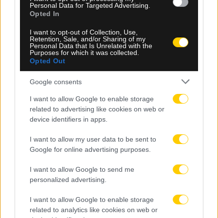
Personal Data for Targeted Advertising.
Opted In
I want to opt-out of Collection, Use,
Retention, Sale, and/or Sharing of my
Personal Data that Is Unrelated with the
Purposes for which it was collected.
Opted Out
Google consents
I want to allow Google to enable storage
related to advertising like cookies on web or
08.08.2026, 22:29
device identifiers in apps.
Νίκολιτς: «Τώρα ξεκινά η δράση – Με αυτή την
I want to allow my user data to be sent to
ομάδα θα πάμε σε Super Cup και Champions
Google for online advertising purposes.
League»
I want to allow Google to send me
personalized advertising.
I want to allow Google to enable storage
related to analytics like cookies on web or