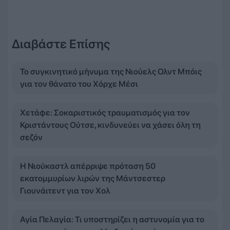
Διαβάστε Επίσης
Το συγκινητικό μήνυμα της Νιούελς Ολντ Μπόις
για τον θάνατο του Χόρχε Μέσι
Χετάφε: Σοκαριστικός τραυματισμός για τον
Κριστάντους Ούτσε, κινδυνεύει να χάσει όλη τη
σεζόν
Η Νιούκαστλ απέρριψε πρόταση 50
εκατομμυρίων λιρών της Μάντσεστερ
Γιουνάιτεντ για τον Χολ
Αγία Πελαγία: Τι υποστηρίζει η αστυνομία για το