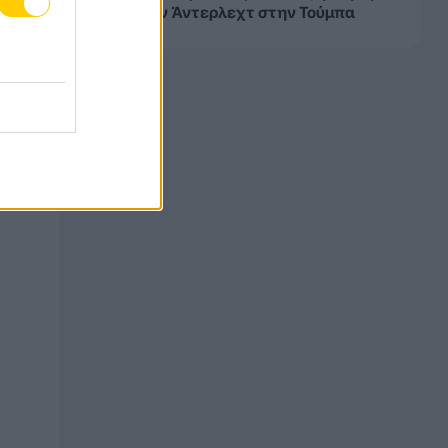
0 από την Άντερλεχτ στην Τούμπα