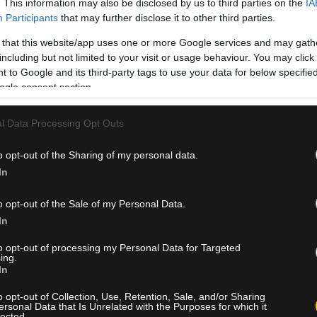
. This information may also be disclosed by us to third parties on the
IA
Participants
that may further disclose it to other third parties.
 that this website/app uses one or more Google services and may gath
including but not limited to your visit or usage behaviour. You may click 
 to Google and its third-party tags to use your data for below specifi
ogle consent section.
όιλερ, Τζάκα, Σο, Μανζάμπι, Βάργκας, Εμπολό.
l Data Processing Opt Outs
ιέα, Τσοϊνιέ, Σαλιμπά, Λάριν, Μπιουκάναν, Αχμέντ, Ντέιβιντ.
o opt-out of the Sharing of my personal data.
In
o opt-out of the Sale of my Personal Data.
In
ν άσχημη ευρωπαϊκή εβδομάδα των ομάδων
to opt-out of processing my Personal Data for Targeted
ing.
In
την εβδομάδα
o opt-out of Collection, Use, Retention, Sale, and/or Sharing
ersonal Data that Is Unrelated with the Purposes for which it
lected.