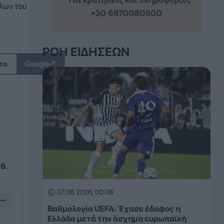
λων του
ΡΟΉ ΕΙΔΉΣΕΩΝ
↗
το
Google
6.
07.08.2026, 00:08
−
Βαθμολογία UEFA: Έχασε έδαφος η
Ελλάδα μετά την άσχημη ευρωπαϊκή