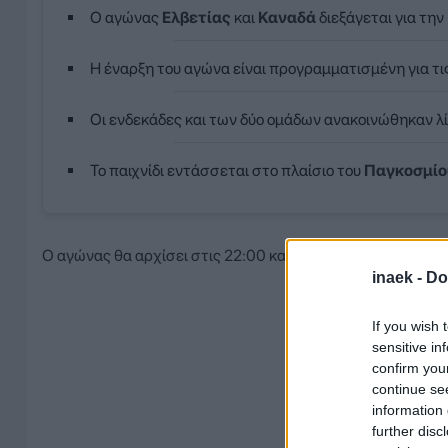
Ο αγώνας
Ελβετίας
και
Καναδά
διεξάγεται για την
Η έναρξη του αγώνα είναι προγραμματισμένη για τι
Οι ενδεκάδες και των δύο ομάδων ανακοινώθηκαν λί
Το παιχνίδι εντάσσεται στο πλαίσιο του
Παγκοσμίο
Ο αγώνας θα αρχίσει στις 22:00 και πριν από λίγο έγιναν 
inaek -
Do
If you wish 
sensitive in
confirm you
continue se
information 
further disc