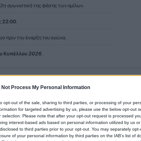
3η αγωνιστική
της φάσης των ομίλων.
ς
22:00
.
γο πριν την έναρξη του αγώνα.
υ Κυπέλλου
2026
.
γνωστές οι ενδεκάδες των δύο ομάδων, αναλυτικά:
 Not Process My Personal Information
to opt-out of the sale, sharing to third parties, or processing of your per
formation for targeted advertising by us, please use the below opt-out s
r selection. Please note that after your opt-out request is processed y
eing interest-based ads based on personal information utilized by us or
disclosed to third parties prior to your opt-out. You may separately opt-
losure of your personal information by third parties on the IAB’s list of