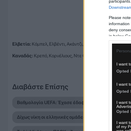
participants
Downstream 
Please note
information 
deny consent
in below Go
Ελβετία:
Κόμπελ, Ελβέντι, Ακάντζι, Ροντρίγκες, Γιάκες, Φρ
Persona
Καναδάς:
Κρεπό, Κορνέλιους, Ντε Φουζερόλ, Τζόνστον, Λαρ
I want t
Opted 
I want t
Διαβάστε Επίσης
Opted 
Βαθμολογία UEFA: Έχασε έδαφος η Ελλάδα μετά τη
I want 
Advertis
Opted 
Δίχως νίκη οι ελληνικές ομάδες στην Ευρώπη αυτή 
I want t
of my P
was col