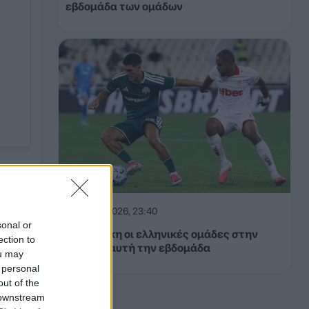
εβδομάδα των ομάδων
06.08.2026, 23:40
sonal or
Δίχως νίκη οι ελληνικές ομάδες στην
ection to
Ευρώπη αυτή την εβδομάδα
ou may
 personal
out of the
 downstream