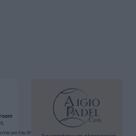
sroom
25
νται για την 3η