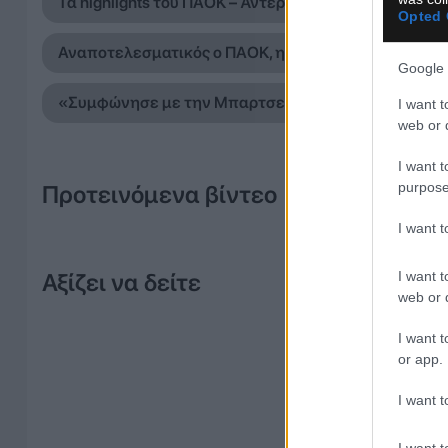
Τα highlights του ΠΑΟΚ – Άντερλεχτ (VIDEO)
Opted 
Αναποτελεσματικός ο ΠΑΟΚ, ηττήθηκε 1-0 από την 
Google 
«Συμφώνησε με την Μπαρτσελόνα ο Ρόδρι»
I want t
web or d
I want t
purpose
Προτεινόμενα βίντεο
I want 
I want t
Αξίζει να δείτε
web or d
I want t
or app.
I want t
I want t