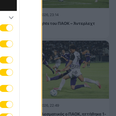
06.08.2026, 23:14
Τα highlights του ΠΑΟΚ – Άντερλεχτ
(VIDEO)
06.08.2026, 22:49
Αναποτελεσματικός ο ΠΑΟΚ, ηττήθηκε 1-