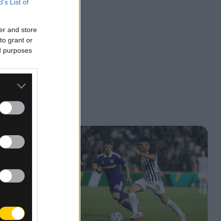
B’s List of
er and store
to grant or
ed purposes