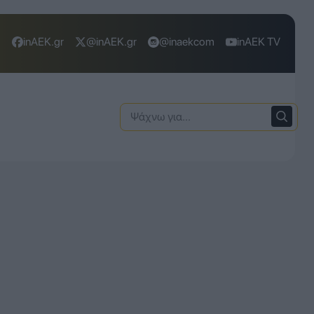
inAEK.gr
@inAEK.gr
@inaekcom
inAEK TV
Ψάχνω
για: