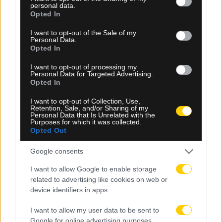
personal data.
grant or deny consent to Google and its third-party tags to
Opted In
use your data for below specified purposes in below Google
consent section.
I want to opt-out of the Sale of my
Personal Data.
Opted In
I want to opt-out of processing my
Personal Data for Targeted Advertising.
Opted In
08.08.2026, 23:33
I want to opt-out of Collection, Use,
Retention, Sale, and/or Sharing of my
ΑΕΚ – Athens Kallithea: Τα highlights του αγώνα
Personal Data that Is Unrelated with the
Purposes for which it was collected.
(vid)
Opted Out
Google consents
I want to allow Google to enable storage
related to advertising like cookies on web or
device identifiers in apps.
I want to allow my user data to be sent to
Google for online advertising purposes.