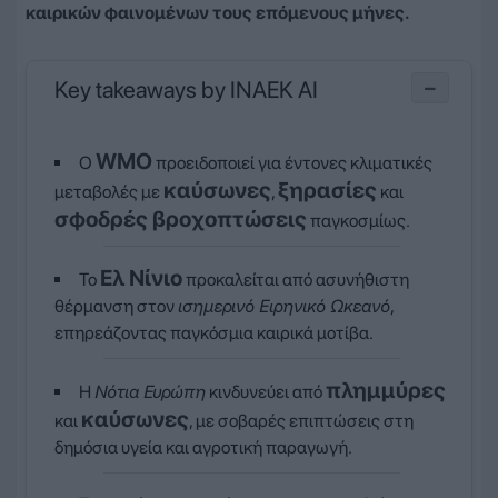
καιρικών φαινομένων τους επόμενους μήνες.
Key takeaways by INAEK AI
−
WMO
Ο
προειδοποιεί για έντονες κλιματικές
καύσωνες
ξηρασίες
μεταβολές με
,
και
σφοδρές βροχοπτώσεις
παγκοσμίως.
Ελ Νίνιο
Το
προκαλείται από ασυνήθιστη
θέρμανση στον
ισημερινό Ειρηνικό Ωκεανό
,
επηρεάζοντας παγκόσμια καιρικά μοτίβα.
πλημμύρες
Η
Νότια Ευρώπη
κινδυνεύει από
καύσωνες
και
, με σοβαρές επιπτώσεις στη
δημόσια υγεία και αγροτική παραγωγή.