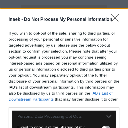
inaek -
Do Not Process My Personal Information
If you wish to opt-out of the sale, sharing to third parties, or
processing of your personal or sensitive information for
targeted advertising by us, please use the below opt-out
section to confirm your selection. Please note that after your
opt-out request is processed you may continue seeing
interest-based ads based on personal information utilized by
us or personal information disclosed to third parties prior to
your opt-out. You may separately opt-out of the further
disclosure of your personal information by third parties on the
IAB’s list of downstream participants. This information may
also be disclosed by us to third parties on the
IAB’s List of
Ροή Ειδήσεων
Downstream Participants
that may further disclose it to other
third parties.
Please note that this website/app uses one or more Google
Personal Data Processing Opt Outs
services and may gather and store information including but
not limited to your visit or usage behaviour. You may click to
I want to opt-out of the Sharing of my