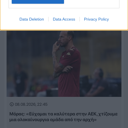
Data Deletion
Data Access
Privacy Policy
08.08.2026, 22:45
Μόρας: «Εύχομαι τα καλύτερα στην ΑΕΚ, χτίζουμε
μια ολοκαίνουργια ομάδα από την αρχή»