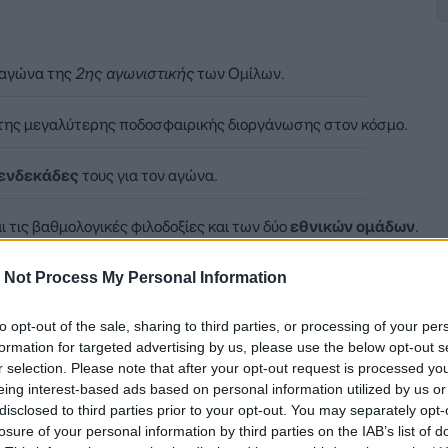
 αγώνα της
2ης αγωνιστικής
των Ομίλων.
 της μεγαλύτερης ποδοσφαιρικής διοργάνωσης στον κόσμο.
ενδεκάδες
τους για τον αγώνα.
ι τις βαθμολογικές φιλοδοξίες και των δύο
εθνικών ομάδων
.
 με μεγάλο ενδιαφέρον από τους φιλάθλους.
 Not Process My Personal Information
to opt-out of the sale, sharing to third parties, or processing of your per
formation for targeted advertising by us, please use the below opt-out s
r selection. Please note that after your opt-out request is processed y
eing interest-based ads based on personal information utilized by us or
disclosed to third parties prior to your opt-out. You may separately opt-
losure of your personal information by third parties on the IAB’s list of