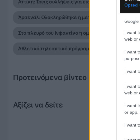
Αττική: Τρεις συλλήψεις για εισαγωγή 18 κιλών κάν
Opted 
Άρσεναλ: Ολοκληρώθηκε η μεταγραφή του Μπρούνο
Google 
I want t
Στο πλευρό του Ινφαντίνο η ομοσπονδία της Αργεντι
web or d
Αθλητικό τηλεοπτικό πρόγραμμα 10/08: Αναλυτικά ο
I want t
purpose
I want 
Προτεινόμενα βίντεο
I want t
web or d
Αξίζει να δείτε
I want t
or app.
I want t
I want t