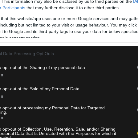
. This information may also be disclosed by us to third parties on the
IA
Participants
that may further disclose it to other third parties.
 that this website/app uses one or more Google services and may gath
including but not limited to your visit or usage behaviour. You may click 
 to Google and its third-party tags to use your data for below specifi
ogle consent section.
l Data Processing Opt Outs
o opt-out of the Sharing of my personal data.
In
o opt-out of the Sale of my Personal Data.
In
to opt-out of processing my Personal Data for Targeted
ing.
In
ξουαλικών υπηρεσιών σε ξένους διαιτητές
o opt-out of Collection, Use, Retention, Sale, and/or Sharing
ersonal Data that Is Unrelated with the Purposes for which it
lected.