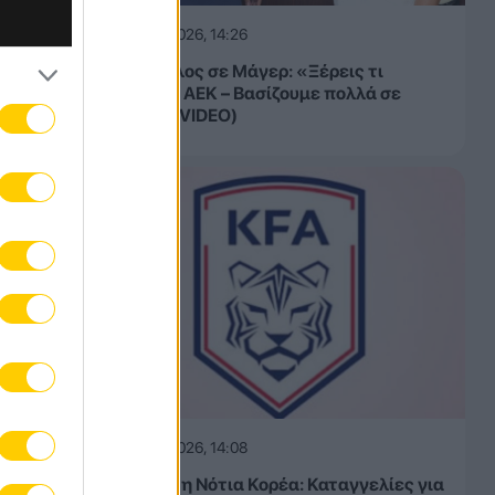
07.08.2026, 14:26
Ηλιόπουλος σε Μάγερ: «Ξέρεις τι
σημαίνει ΑΕΚ – Βασίζουμε πολλά σε
εσένα» (VIDEO)
07.08.2026, 14:08
Σάλος στη Νότια Κορέα: Καταγγελίες για