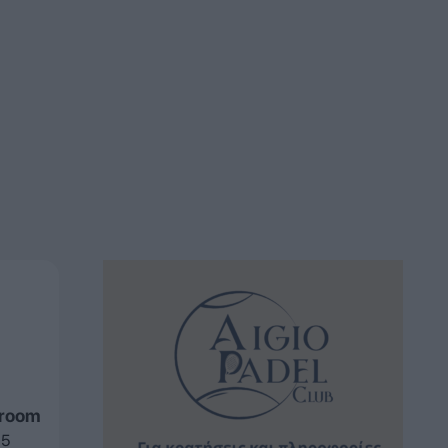
sroom
15