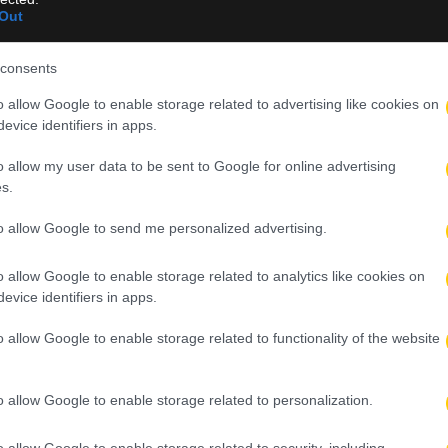
ναβης μέσω του «Ελ. Βενιζέλος»
Out
 Γκιμαράες από τη Νιούκαστλ
consents
o allow Google to enable storage related to advertising like cookies on
νής: «Ο δρόμος προς το μέλλον είναι υπό την ηγεσία σας»
evice identifiers in apps.
ι αγώνες και τα κανάλια
o allow my user data to be sent to Google for online advertising
s.
to allow Google to send me personalized advertising.
o allow Google to enable storage related to analytics like cookies on
evice identifiers in apps.
o allow Google to enable storage related to functionality of the website
o allow Google to enable storage related to personalization.
o allow Google to enable storage related to security, including