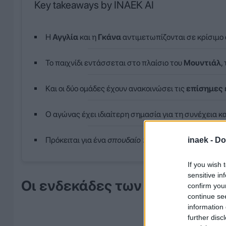
Key takeaways by INAEK AI
Η
Αγγλία
και η
Γκάνα
αντιμετωπίζονται σε κρίσιμο
Το παιχνίδι εντάσσεται στο πλαίσιο του
Μουντιάλ
,
Και οι δύο ομάδες έχουν ανακοινώσει τις
επίσημες 
Ο αγώνας έχει ιδιαίτερη σημασία για τη συνέχεια κα
Πρόκειται για ένα
σπουδαίο παιχνίδι
που αναμένεται
inaek -
Do
If you wish 
sensitive in
Οι ενδεκάδες των δύο ομάδων
confirm you
continue se
information 
further disc