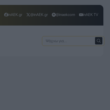
inAEK.gr
@inAEK.gr
@inaekcom
inAEK TV
Ψάχνω
για: