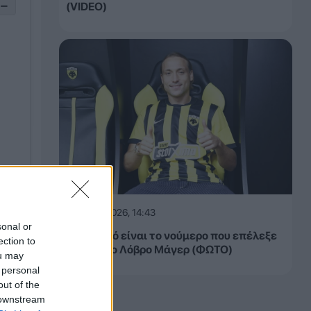
−
(VIDEO)
07.08.2026, 14:43
sonal or
ΑΕΚ: Αυτό είναι το νούμερο που επέλεξε
ection to
να φορά ο Λόβρο Μάγερ (ΦΩΤΟ)
ou may
 personal
out of the
 downstream