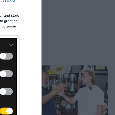
B’s List of
er and store
to grant or
ed purposes