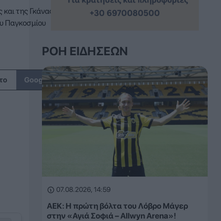
 και της Γκάνας,
ου Παγκοσμίου
ΡΟΉ ΕΙΔΉΣΕΩΝ
↗
το
Google
07.08.2026, 14:59
ΑΕΚ: Η πρώτη βόλτα του Λόβρο Μάγερ
στην «Αγιά Σοφιά – Allwyn Arena»!