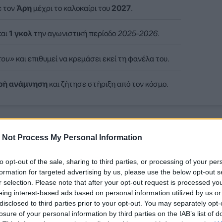
ε τον
Άρη
μέχρι το καλοκαίρι του
2027
.
αι
1 γκολ
την αγωνιστική περίοδο
2025-2026
.
του»
και επιθυμεί να κρεμάσει εκεί τη φανέλα του.
ρή ανάμνηση
και ζήτησε στήριξη από τον κόσμο.
μ δεν έκρυψε την ικανοποίησή του για την παραμονή του στον Ά
 Not Process My Personal Information
επιθυμεί να ολοκληρώσει εκεί την ποδοσφαιρική του καριέρα.
to opt-out of the sale, sharing to third parties, or processing of your per
formation for targeted advertising by us, please use the below opt-out s
r selection. Please note that after your opt-out request is processed y
eing interest-based ads based on personal information utilized by us or
disclosed to third parties prior to your opt-out. You may separately opt-
losure of your personal information by third parties on the IAB’s list of