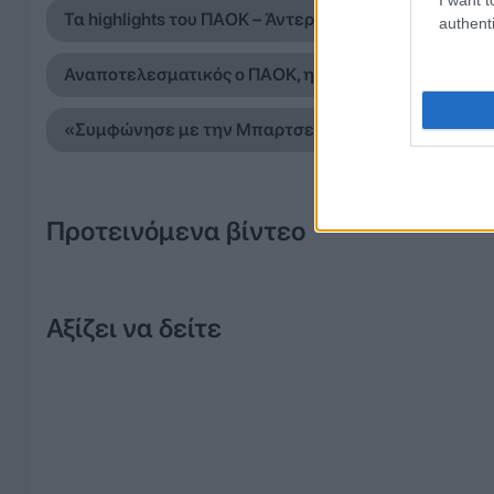
Τα highlights του ΠΑΟΚ – Άντερλεχτ (VIDEO)
authenti
Αναποτελεσματικός ο ΠΑΟΚ, ηττήθηκε 1-0 από την 
«Συμφώνησε με την Μπαρτσελόνα ο Ρόδρι»
Προτεινόμενα βίντεο
Αξίζει να δείτε