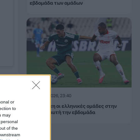
εβδομάδα των ομάδων
ρη,
06.08.2026, 23:40
sonal or
Δίχως νίκη οι ελληνικές ομάδες στην
ection to
Ευρώπη αυτή την εβδομάδα
ou may
 personal
out of the
 downstream