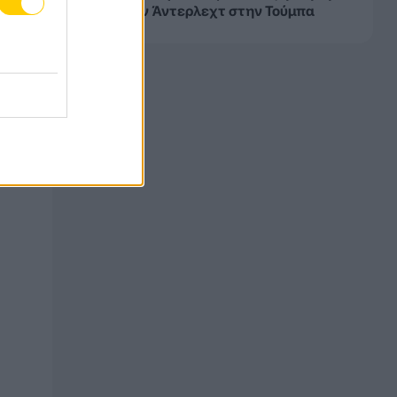
0 από την Άντερλεχτ στην Τούμπα