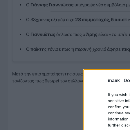
Ο
Γιάννης Γιαννιώτας
υπέγραψε νέο συμβόλαιο μ
Ο 33χρονος εξτρέμ είχε
28 συμμετοχές
,
5 ασίστ
κ
Ο
Γιαννιώτας
δήλωσε πως ο
Άρης
είναι
«το σπίτι 
Ο παίκτης τόνισε πως η
περσινή χρονιά
άφησε
πικ
Μετά την επισημοποίηση της συμφωνίας, ο έμπειρος εξτρέ
inaek -
Do
τονίζοντας πως θεωρεί τον σύλλογο δεύτερο σπίτι του και 
If you wish 
sensitive in
confirm you
continue se
information 
further disc