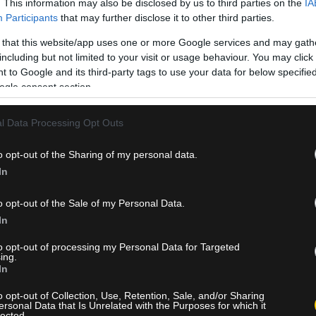
. This information may also be disclosed by us to third parties on the
IA
Participants
that may further disclose it to other third parties.
 that this website/app uses one or more Google services and may gath
including but not limited to your visit or usage behaviour. You may click 
 to Google and its third-party tags to use your data for below specifi
ogle consent section.
l Data Processing Opt Outs
ς με τον Γιάννη Γιαννιώτα.
o opt-out of the Sharing of my personal data.
In
πριλίου 1993 στο Νεοχώρι Χαλκιδικής) υπέγραψε σήμερα το νέο 
o opt-out of the Sale of my Personal Data.
In
χε 28 συμμετοχές, 5 ασίστ και 1 γκολ σε όλες τις διοργανώσεις
League).
to opt-out of processing my Personal Data for Targeted
ing.
In
o opt-out of Collection, Use, Retention, Sale, and/or Sharing
νης Γιαννιώτας, δήλωσε στην επίσημη ιστοσελίδα της ομάδ
ersonal Data that Is Unrelated with the Purposes for which it
lected.