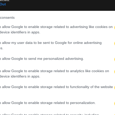
Out
 ΑΡΗ για έναν ακόμη χρόνο. Εδώ είναι το σπίτι μου κι εδώ θέλω 
consents
νωρίζω καλά ποιες είναι οι υποχρεώσεις μας τη νέα σεζόν.
o allow Google to enable storage related to advertising like cookies on
evice identifiers in apps.
ει όλοι μαζί να αναλάβουμε τις ευθύνες μας και να επανορθώσου
o allow my user data to be sent to Google for online advertising
s.
ως κάνει πάντα και θα τον ανταμείψουμε».
to allow Google to send me personalized advertising.
o allow Google to enable storage related to analytics like cookies on
evice identifiers in apps.
o allow Google to enable storage related to functionality of the website
ν άσχημη ευρωπαϊκή εβδομάδα των ομάδων
o allow Google to enable storage related to personalization.
την εβδομάδα
o allow Google to enable storage related to security, including