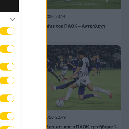
να
06.08.2026, 23:14
Τα highlights του ΠΑΟΚ – Άντερλεχτ
(VIDEO)
με στο
06.08.2026, 22:49
Αναποτελεσματικός ο ΠΑΟΚ, ηττήθηκε 1-