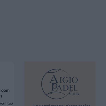
sroom
01
ωση του