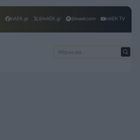
inAEK.gr
@inAEK.gr
@inaekcom
inAEK TV
Ψάχνω
για: