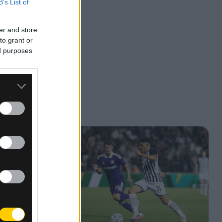
B’s List of
er and store
to grant or
ed purposes
του
ας