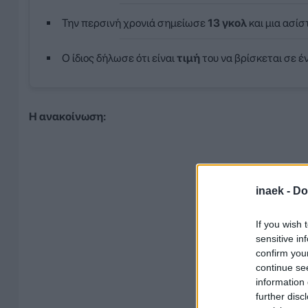
Την περσινή χρονιά σημείωσε
13 γκολ
και μια ασίσ
Ο ίδιος δήλωσε ότι είναι
τιμή
του να βρίσκεται σε έ
Η ανακοίνωση:
inaek -
Do
If you wish 
sensitive in
confirm you
continue se
information 
further disc