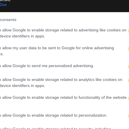
Out
ς Μπαρτσελόνα για τον Ρόδρι
consents
η του διαγωνισμού τον Σεπτέμβριο
o allow Google to enable storage related to advertising like cookies on
evice identifiers in apps.
οχές: Ακατάλληλα επτά στα δέκα κτήρια
o allow my user data to be sent to Google for online advertising
πόλεις στην Ιταλία και ρεκόρ θερμοκρασίας στη θάλασσα
s.
to allow Google to send me personalized advertising.
 Μπαρτσελόνα και Μάντσεστερ Σίτι
o allow Google to enable storage related to analytics like cookies on
evice identifiers in apps.
o allow Google to enable storage related to functionality of the website
o allow Google to enable storage related to personalization.
o allow Google to enable storage related to security, including