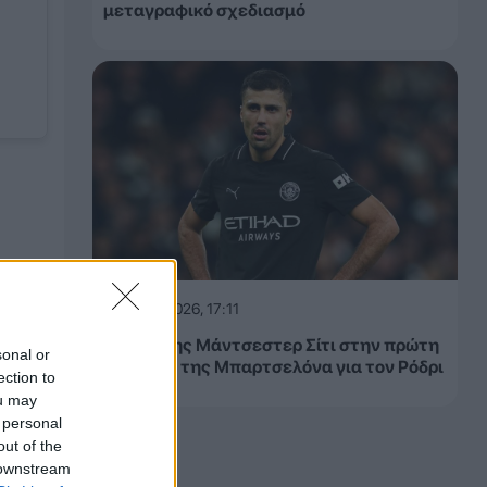
μεταγραφικό σχεδιασμό
07.08.2026, 17:11
«Όχι» της Μάντσεστερ Σίτι στην πρώτη
sonal or
πρόταση της Μπαρτσελόνα για τον Ρόδρι
ection to
ou may
 personal
out of the
 downstream