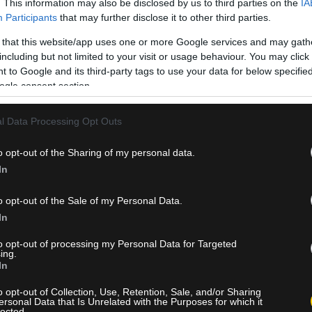
. This information may also be disclosed by us to third parties on the
IA
Participants
that may further disclose it to other third parties.
 that this website/app uses one or more Google services and may gath
ποδοσφαιριστή, Γιάννη Γκιτέρσο, ο οποίος αποκτήθηκε με μετα
including but not limited to your visit or usage behaviour. You may click 
ΐου 2005 στην Θεσσαλονίκη, αγωνίζεται ως επιθετικός και υπέγ
 to Google and its third-party tags to use your data for below specifi
ogle consent section.
ρσινή χρονιά σημείωσε 13 γκολ και μια ασίστ σε 27 συμμετοχές
l Data Processing Opt Outs
TOR και τού ευχόμαστε υγεία και καλή επιτυχία με την ομάδα μ
o opt-out of the Sharing of my personal data.
In
o opt-out of the Sale of my Personal Data.
τοσύνη. Είναι τιμή μου να βρίσκομαι σε έναν ιστορικό σύλλογο 
In
νοντας τον καλύτερό μου εαυτό μέσα στο γήπεδο.”
to opt-out of processing my Personal Data for Targeted
ing.
In
o opt-out of Collection, Use, Retention, Sale, and/or Sharing
ersonal Data that Is Unrelated with the Purposes for which it
lected.