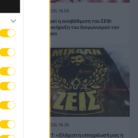
07.08.2026, 16:54
Καθυστερεί η αναβάθμιση του ΣΕΦ:
Επαναπροκήρυξη του διαγωνισμού τον
Σεπτέμβριο
07.08.2026, 16:35
Original 21: «Ελάχιστη υποχρέωσή μας η