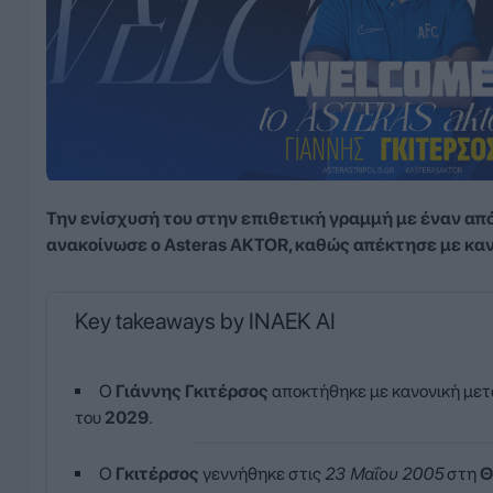
Την ενίσχυσή του στην επιθετική γραμμή με έναν α
ανακοίνωσε ο Asteras AKTOR, καθώς απέκτησε με καν
Key takeaways by INAEK AI
Ο
Γιάννης Γκιτέρσος
αποκτήθηκε με κανονική με
του
2029
.
Ο
Γκιτέρσος
γεννήθηκε στις
23 Μαΐου 2005
στη
Θ