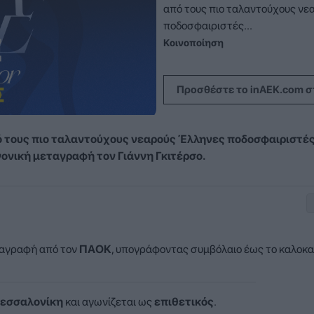
από τους πιο ταλαντούχους νε
ποδοσφαιριστές...
Κοινοποίηση
Προσθέστε το inAEK.com σ
πό τους πιο ταλαντούχους νεαρούς Έλληνες ποδοσφαιριστέ
ονική μεταγραφή τον Γιάννη Γκιτέρσο.
ταγραφή από τον
ΠΑΟΚ
, υπογράφοντας συμβόλαιο έως το καλοκα
εσσαλονίκη
και αγωνίζεται ως
επιθετικός
.