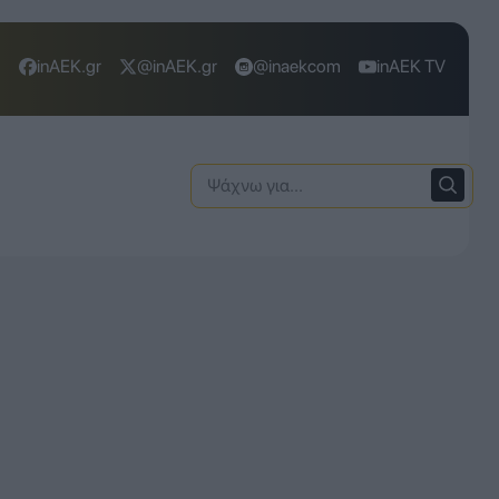
inAEK.gr
@inAEK.gr
@inaekcom
inAEK TV
Ψάχνω
για: