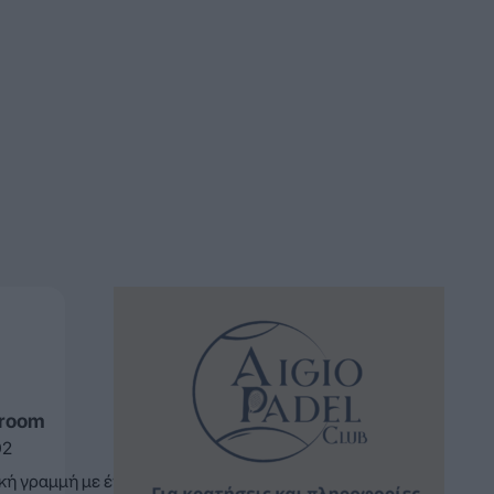
sroom
02
ική γραμμή με έναν