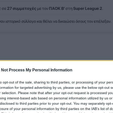
τ σε
27 συμμετοχές
με τον
ΠΑΟΚ Β'
στη
Super League 2
.
ναν
ιστορικό σύλλογο
και θέλει να δικαιώσει όσους τον επέλεξαν.
 Not Process My Personal Information
to opt-out of the sale, sharing to third parties, or processing of your per
formation for targeted advertising by us, please use the below opt-out s
r selection. Please note that after your opt-out request is processed y
eing interest-based ads based on personal information utilized by us or
disclosed to third parties prior to your opt-out. You may separately opt-
losure of your personal information by third parties on the IAB’s list of