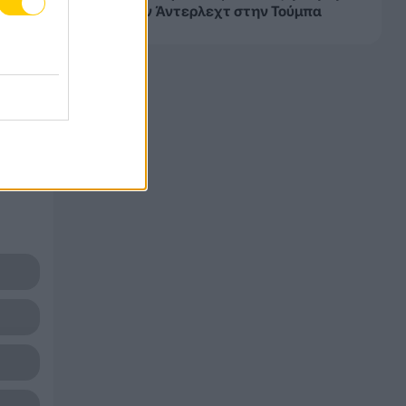
0 από την Άντερλεχτ στην Τούμπα
έλος
λλιο.
IBA