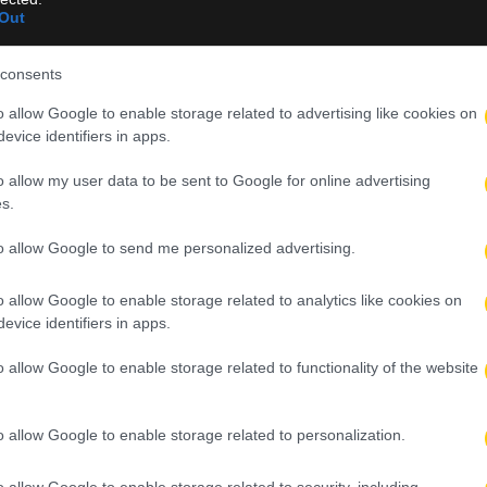
Out
B και ολοκλήρωσε τη σεζόν έχοντας 9.1 πόντους, 6.1 ριμπάουντ, 2
consents
o allow Google to enable storage related to advertising like cookies on
ική Lokomotiv Kuban της VTB, έχοντας με 7.1 πόντους, 4 ριμπάουν
evice identifiers in apps.
o allow my user data to be sent to Google for online advertising
ό της Turk Telekom και μαζί της αναδείχθηκε μέλος της δεύτερης
s.
ας 11.6 πόντους, 7.7 ριμπάουντ, 3.3 ασίστ και 1.8 τάπες σε 27.9
 μέτρησε κατά μέσο όρο 12 πόντους, 8.2 ριμπάουντ, 2.1 ασίστ κ
to allow Google to send me personalized advertising.
o allow Google to enable storage related to analytics like cookies on
αγωνιζόμενος μαζί της στην EuroLeague, έχοντας 8.8 πόντους, 5
evice identifiers in apps.
πίσης, κατέκτησε το Κύπελλο Γαλλίας και στον τελικό με την JDA 
o allow Google to enable storage related to functionality of the website
6 τάπες. Παράλληλα, ο Φαλ πήρε το βραβείο του καλύτερου αμυντι
ντ και 1.2 μπλοκ κατά μέσο όρο.
o allow Google to enable storage related to personalization.
γωνίστηκε για πέντε χρόνια, κατακτώντας ένα τρόπαιο EuroLeag
αι τρία κύπελλα Ελλάδος (2022, 2023, 2024). Συνολικά, στις σε
o allow Google to enable storage related to security, including