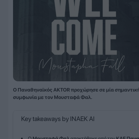
Ο Παναθηναϊκός AKTOR προχώρησε σε μία σημαντική
συμφωνία με τον Μουσταφά Φαλ.
Key takeaways by INAEK AI
Ο
Μουσταφά Φαλ
αποκτήθηκε από την
ΚΑΕ Πανα