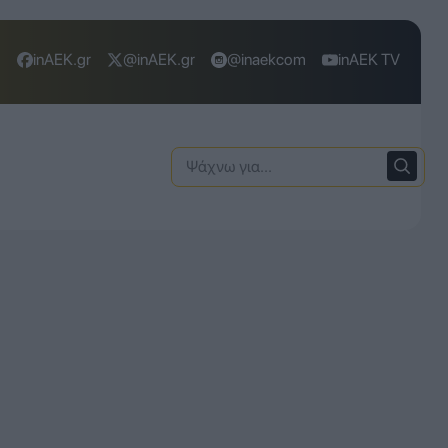
inAEK.gr
@inAEK.gr
@inaekcom
inAEK TV
Ψάχνω
για: