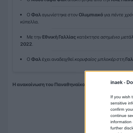
Ο
Φαλ
αγωνίστηκε στον
Ολυμπιακό
για
πέντε χρό
κύπελλα.
Με την
Εθνική Γαλλίας
κατέκτησε
ασημένιο μετάλ
2022
.
Ο
Φαλ
έχει αναδειχθεί
κορυφαίος μπλοκέρ
στη
Γαλ
inaek -
Do
Η ανακοίνωση του Παναθηναϊκού AKTOR:
If you wish 
sensitive in
confirm you
continue se
information 
further disc