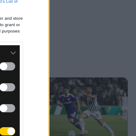
B’s List of
er and store
to grant or
ed purposes
ριν
ηκε
8.3
, όπου
Vegas