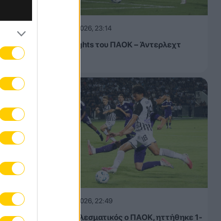
.1
06.08.2026, 23:14
Τα highlights του ΠΑΟΚ – Άντερλεχτ
(VIDEO)
τ, 1.1
αι 1.5
.5
Dijon
κού
ue
06.08.2026, 22:49
ζόν
Αναποτελεσματικός ο ΠΑΟΚ, ηττήθηκε 1-