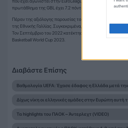
που έχει αγωνιστεί στην EuroLeague μετράει 7.3 πόντους, 4
authenti
πρωτάθλημα της GBL έχει 7.2 πόντους, 4.8 ριμπάουντ, 2.3 
Πέραν της αξιόλογης παρουσίας του σε συλλογικό επίπεδο,
της Εθνικής Γαλλίας. Συγκεκριμένα, συμμετείχε στους Ολυ
Τον Σεπτέμβριο του 2022 κατέκτησε ένα ακόμα ασημένιο μ
Basketball World Cup 2023.
Διαβάστε Επίσης
Βαθμολογία UEFA: Έχασε έδαφος η Ελλάδα μετά τη
Δίχως νίκη οι ελληνικές ομάδες στην Ευρώπη αυτή 
Τα highlights του ΠΑΟΚ – Άντερλεχτ (VIDEO)