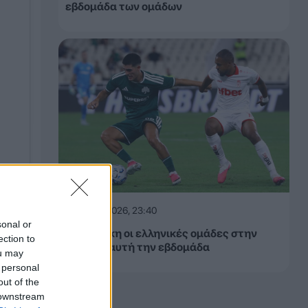
εβδομάδα των ομάδων
06.08.2026, 23:40
sonal or
Δίχως νίκη οι ελληνικές ομάδες στην
ection to
Ευρώπη αυτή την εβδομάδα
ou may
 personal
out of the
 downstream