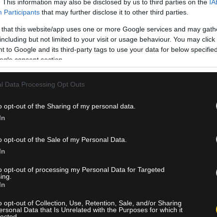
. This information may also be disclosed by us to third parties on the
IA
Participants
that may further disclose it to other third parties.
 that this website/app uses one or more Google services and may gath
including but not limited to your visit or usage behaviour. You may click 
 to Google and its third-party tags to use your data for below specifi
ogle consent section.
l Data Processing Opt Outs
υ Μουσταφά Φαλ για τα επόμενα 2+1 χρόνια.
, έχει ύψος 2.18μ. και αγωνίζεται στη θέση του σέντερ.
o opt-out of the Sharing of my personal data.
In
η Γαλλία και τους Poitiers 86, όπου και παρέμεινε ως το 2014, π
ονιά τον βρήκε στους Antibes Sharks, με τους οποίους αναδείχθ
o opt-out of the Sale of my Personal Data.
In
ποία κατέκτησε το πρωτάθλημα Γαλλίας, έχοντας 11.5 πόντους, 
to opt-out of processing my Personal Data for Targeted
ing.
νες. Την ίδια χρονιά αγωνίστηκε στον τελικό του FIBA Europe Cup
In
ρύσσεται κορυφαίος παίκτης του τελικού.
o opt-out of Collection, Use, Retention, Sale, and/or Sharing
ersonal Data that Is Unrelated with the Purposes for which it
Μουσταφά Φαλ συμμετείχε στο NBA Summer League 2016 στο Las 
lected.