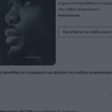
σημαντική προσθήκη στη γρα
του, καθώς ανακοίνωσε...
Κοινοποίηση
Προσθέστε το inAEK.com σ
 προσθήκη στη γραμμή των ψηλών του, καθώς ανακοίνωσε
θηναϊκός AKTOR
με συμβόλαιο
2+1 χρόνων
.