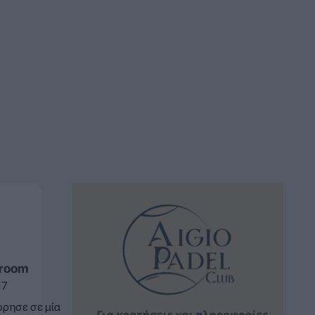
sroom
17
ρησε σε μία