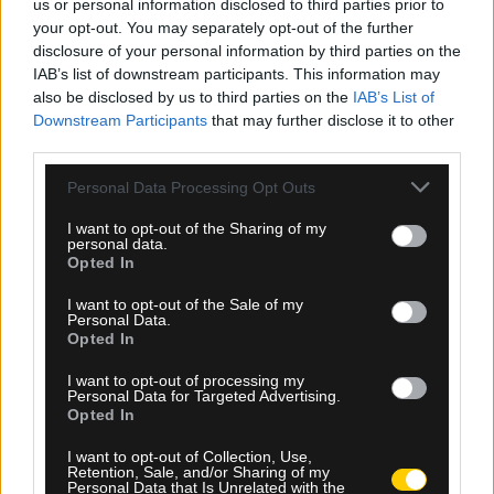
us or personal information disclosed to third parties prior to
your opt-out. You may separately opt-out of the further
disclosure of your personal information by third parties on the
IAB’s list of downstream participants. This information may
also be disclosed by us to third parties on the
IAB’s List of
Downstream Participants
that may further disclose it to other
third parties.
Please note that this website/app uses one or more Google
Personal Data Processing Opt Outs
06.08.2026, 09:48
services and may gather and store information including but
not limited to your visit or usage behaviour. You may click to
I want to opt-out of the Sharing of my
Τέλος το σενάριο της ΑΕΚ για Κόστιτς –
personal data.
grant or deny consent to Google and its third-party tags to
Ανακοινώνεται από την Αϊντχόφεν
Opted In
use your data for below specified purposes in below Google
consent section.
I want to opt-out of the Sale of my
Personal Data.
Opted In
I want to opt-out of processing my
Personal Data for Targeted Advertising.
Opted In
I want to opt-out of Collection, Use,
Retention, Sale, and/or Sharing of my
Personal Data that Is Unrelated with the