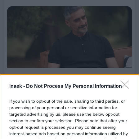
06.08.2026, 10:07
inaek -
Do Not Process My Personal Information
Λυμπερόπουλος: «Λύγισε» μιλώντας για τον
If you wish to opt-out of the sale, sharing to third parties, or
πατέρα του – Η συγκλονιστική εξομολόγηση (vid)
processing of your personal or sensitive information for
targeted advertising by us, please use the below opt-out
section to confirm your selection. Please note that after your
opt-out request is processed you may continue seeing
interest-based ads based on personal information utilized by