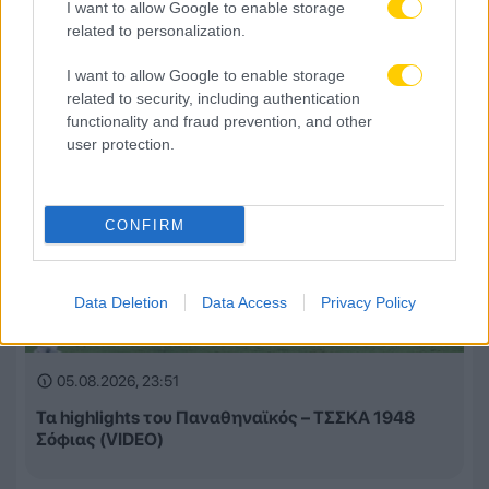
Αναλυτικά οι αγώνες και τα κανάλια
I want to allow Google to enable storage
related to personalization.
I want to allow Google to enable storage
related to security, including authentication
functionality and fraud prevention, and other
user protection.
CONFIRM
Data Deletion
Data Access
Privacy Policy
05.08.2026, 23:51
Τα highlights του Παναθηναϊκός – ΤΣΣΚΑ 1948
Σόφιας (VIDEO)