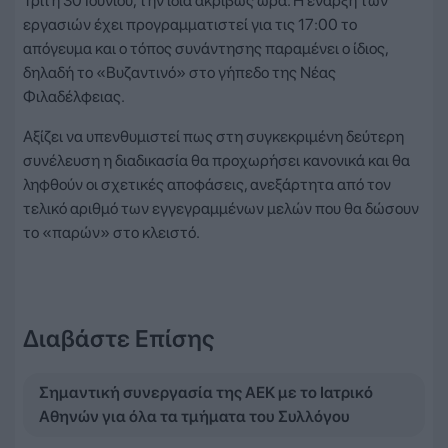
Τρίτη 30 Ιουνίου, την ίδια ακριβώς ώρα. Η έναρξη των
εργασιών έχει προγραμματιστεί για τις 17:00 το
απόγευμα και ο τόπος συνάντησης παραμένει ο ίδιος,
δηλαδή το «Βυζαντινό» στο γήπεδο της Νέας
Φιλαδέλφειας.
Αξίζει να υπενθυμιστεί πως στη συγκεκριμένη δεύτερη
συνέλευση η διαδικασία θα προχωρήσει κανονικά και θα
ληφθούν οι σχετικές αποφάσεις, ανεξάρτητα από τον
τελικό αριθμό των εγγεγραμμένων μελών που θα δώσουν
το «παρών» στο κλειστό.
Διαβάστε Επίσης
Σημαντική συνεργασία της ΑΕΚ με το Ιατρικό
Αθηνών για όλα τα τμήματα του Συλλόγου