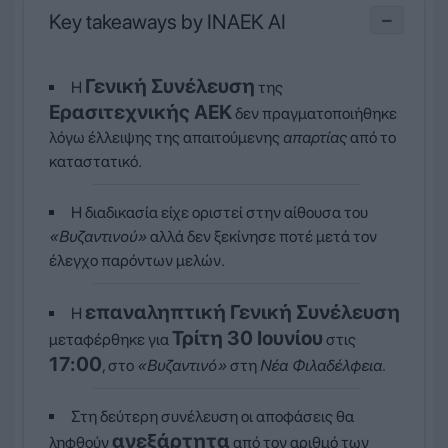
Key takeaways by INAEK AI
−
Γενική Συνέλευση
Η
της
Ερασιτεχνικής ΑΕΚ
δεν πραγματοποιήθηκε
λόγω έλλειψης της απαιτούμενης
απαρτίας
από το
καταστατικό.
Η διαδικασία είχε οριστεί στην αίθουσα του
«Βυζαντινού»
αλλά δεν ξεκίνησε ποτέ μετά τον
έλεγχο παρόντων μελών.
επαναληπτική Γενική Συνέλευση
Η
Τρίτη 30 Ιουνίου
μεταφέρθηκε για
στις
17:00
, στο
«Βυζαντινό»
στη
Νέα Φιλαδέλφεια
.
Στη δεύτερη συνέλευση οι αποφάσεις θα
ανεξάρτητα
ληφθούν
από τον αριθμό των