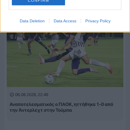
CONFIRM
Data Deletion
Data Access
Privacy Policy
06.08.2026, 22:49
Αναποτελεσματικός ο ΠΑΟΚ, ηττήθηκε 1-0 από
την Άντερλεχτ στην Τούμπα