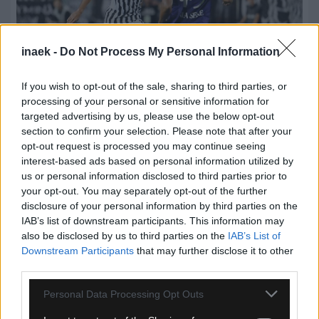
inaek -
Do Not Process My Personal Information
If you wish to opt-out of the sale, sharing to third parties, or
processing of your personal or sensitive information for
targeted advertising by us, please use the below opt-out
section to confirm your selection. Please note that after your
07.08.2026, 00:08
opt-out request is processed you may continue seeing
Βαθμολογία UEFA: Έχασε έδαφος η Ελλάδα μετά
interest-based ads based on personal information utilized by
την άσχημη ευρωπαϊκή εβδομάδα των ομάδων
us or personal information disclosed to third parties prior to
your opt-out. You may separately opt-out of the further
disclosure of your personal information by third parties on the
IAB’s list of downstream participants. This information may
also be disclosed by us to third parties on the
IAB’s List of
Downstream Participants
that may further disclose it to other
third parties.
Please note that this website/app uses one or more Google
Personal Data Processing Opt Outs
services and may gather and store information including but