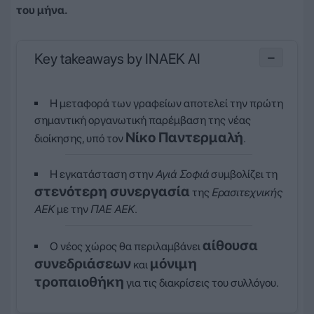
του μήνα.
Key takeaways by INAEK AI
−
Η μεταφορά των γραφείων αποτελεί την πρώτη
σημαντική οργανωτική παρέμβαση της νέας
Νίκο Παντερμαλή
διοίκησης, υπό τον
.
Η εγκατάσταση στην
Αγιά Σοφιά
συμβολίζει τη
στενότερη συνεργασία
της
Ερασιτεχνικής
ΑΕΚ
με την
ΠΑΕ ΑΕΚ
.
αίθουσα
Ο νέος χώρος θα περιλαμβάνει
συνεδριάσεων
μόνιμη
και
τροπαιοθήκη
για τις διακρίσεις του συλλόγου.