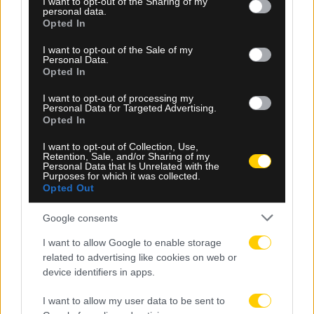
not limited to your visit or usage behaviour. You may click to
I want to opt-out of the Sharing of my
personal data.
grant or deny consent to Google and its third-party tags to
Opted In
use your data for below specified purposes in below Google
consent section.
I want to opt-out of the Sale of my
Personal Data.
Opted In
06.08.2026, 23:40
I want to opt-out of processing my
Personal Data for Targeted Advertising.
Opted In
Δίχως νίκη οι ελληνικές ομάδες στην Ευρώπη
αυτή την εβδομάδα
I want to opt-out of Collection, Use,
Retention, Sale, and/or Sharing of my
Personal Data that Is Unrelated with the
Purposes for which it was collected.
Opted Out
Google consents
I want to allow Google to enable storage
related to advertising like cookies on web or
device identifiers in apps.
I want to allow my user data to be sent to