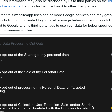
. This information may also be disclosed by us to third parties on the
IA
Participants
that may further disclose it to other third parties.
 that this website/app uses one or more Google services and may gath
including but not limited to your visit or usage behaviour. You may click 
 to Google and its third-party tags to use your data for below specifi
ogle consent section.
l Data Processing Opt Outs
o opt-out of the Sharing of my personal data.
In
λογο, καθώς αναμένεται να εξασφαλίσει τη μόνιμη στέγη της ομάδ
o opt-out of the Sale of my Personal Data.
In
κτηριστικά:
to opt-out of processing my Personal Data for Targeted
ing.
 της Κυβέρνησης, θα πάρει αυτό που δικαιούται. Το γήπε
In
της αξίζει».
o opt-out of Collection, Use, Retention, Sale, and/or Sharing
ersonal Data that Is Unrelated with the Purposes for which it
σίες, η ΚΑΕ ΑΕΚ θα αποκτήσει και επίσημα τον πλήρη έλεγχο τη
lected.