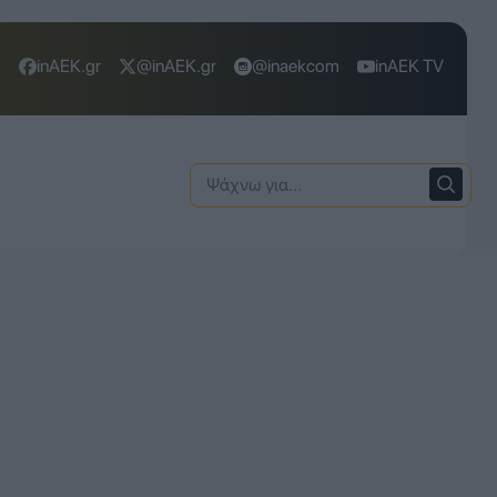
inAEK.gr
@inAEK.gr
@inaekcom
inAEK TV
Ψάχνω
για: