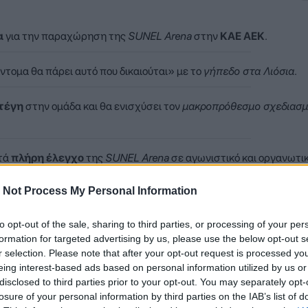
α
για την παραχώρηση της
SUNEL Arena
στην
ΚΑΕ ΑΕΚ
.
τομα θα πάρει αυτό που δικαιούται» με το
γήπεδο στα Λιόσια
.
τέγη
στην ομάδα και θα ενισχύσει τον
μακροπρόθεσμο σχεδιασ
τά
πλήρη έλεγχο
της
SUNEL Arena
σε αγωνιστικό και οργανωτι
 Not Process My Personal Information
to opt-out of the sale, sharing to third parties, or processing of your per
ήριξε πως η Κυβέρνηση ετοιμάζει νομοθετική πρωτοβουλία, μέσ
formation for targeted advertising by us, please use the below opt-out s
 ζήτημα που βρίσκεται εδώ και καιρό στο επίκεντρο των συζητή
r selection. Please note that after your opt-out request is processed y
eing interest-based ads based on personal information utilized by us or
disclosed to third parties prior to your opt-out. You may separately opt-
losure of your personal information by third parties on the IAB’s list of