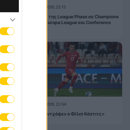
σε
05.08.2026, 23:13
Τα έσοδα της League Phase σε Champions
League, Europa League και Conference
League
05.08.2026, 22:54
«Στην Αϊντχόφεν ο Φίλιπ Κόστιτς»