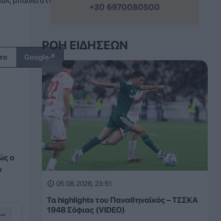
πως μπαίνει στην
ΡΟΉ ΕΙΔΉΣΕΩΝ
↗
το
Google
ώς ο
ν
05.08.2026, 23:51
Τα highlights του Παναθηναϊκός – ΤΣΣΚΑ
1948 Σόφιας (VIDEO)
−