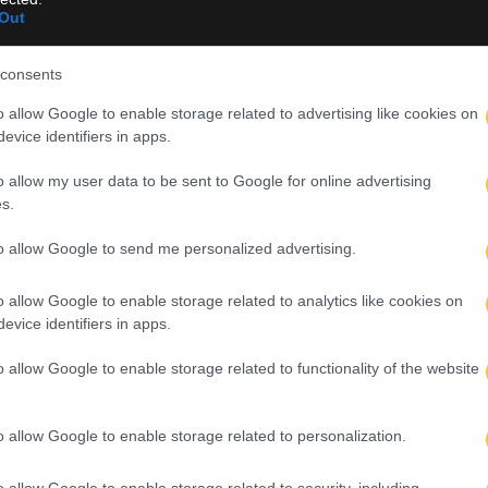
Out
ίας βήμα για το μέλλον της ομάδας, τόσο σε αγωνιστικό όσο και 
consents
o allow Google to enable storage related to advertising like cookies on
evice identifiers in apps.
o allow my user data to be sent to Google for online advertising
s.
λισσας» για τη νέα σεζόν
to allow Google to send me personalized advertising.
ρίου
o allow Google to enable storage related to analytics like cookies on
evice identifiers in apps.
o allow Google to enable storage related to functionality of the website
τή τον κύριο Σάκοτα»
o allow Google to enable storage related to personalization.
o allow Google to enable storage related to security, including