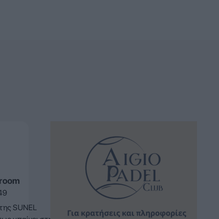
»
sroom
49
 της SUNEL