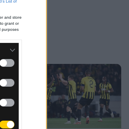
B’s List of
er and store
to grant or
ed purposes
ας και
δο στα
ς