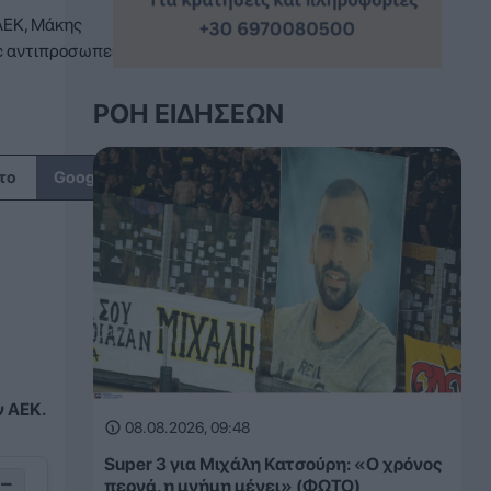
 ΑΕΚ, Μάκης
ε αντιπροσωπεία
ΡΟΉ ΕΙΔΉΣΕΩΝ
↗
το
Google
ν ΑΕΚ.
08.08.2026, 09:48
Super 3 για Μιχάλη Κατσούρη: «Ο χρόνος
−
περνά, η μνήμη μένει» (ΦΩΤΟ)