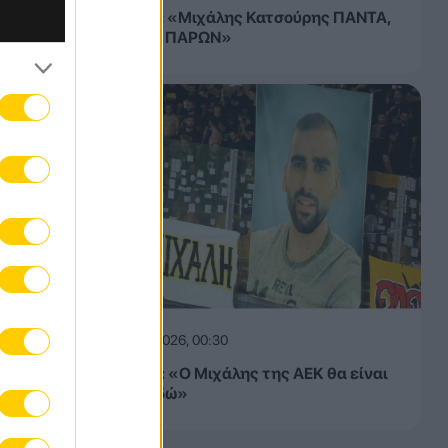
l 21.
ΚΑΕ ΑΕΚ: «Μιχάλης Κατσούρης ΠΑΝΤΑ,
ΠΑΝΤΟΥ, ΠΑΡΩΝ»
υ
της
ον
θούν
08.08.2026, 00:30
ΠΑΕ ΑΕΚ: «Ο Μιχάλης της ΑΕΚ θα είναι
πάντα εδώ»