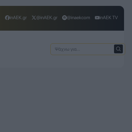
inAEK.gr
@inAEK.gr
@inaekcom
inAEK TV
Ψάχνω
για: