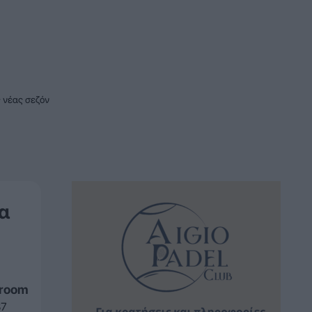
 νέας σεζόν
α
sroom
37