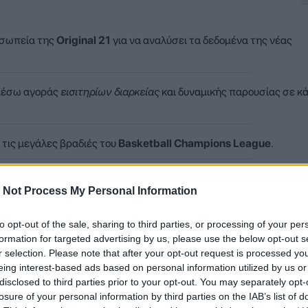
οσωπεία της
Original 21
για να αναλύσει τα δεδομένα της νέας
μέσω αγοράς
εισιτηρίων διαρκείας
και δυναμικής παρουσίας σε κ
 τις μεγάλες βραδιές του
Basketball Champions League
.
ΑΕΚ
για τα επόμενα
49 χρόνια
, σε πολύ καλό κλίμα.
 Not Process My Personal Information
ον
Ολυμπιακό
, που αναζητά έδρα λόγω έργων στο
ΣΕΦ
.
to opt-out of the sale, sharing to third parties, or processing of your per
formation for targeted advertising by us, please use the below opt-out s
r selection. Please note that after your opt-out request is processed y
eing interest-based ads based on personal information utilized by us or
άνει ό,τι περνά από το χέρι του ώστε η ομάδα να δηλώσει δυναμι
disclosed to third parties prior to your opt-out. You may separately opt-
Γηραιά Ήπειρο.
losure of your personal information by third parties on the IAB’s list of