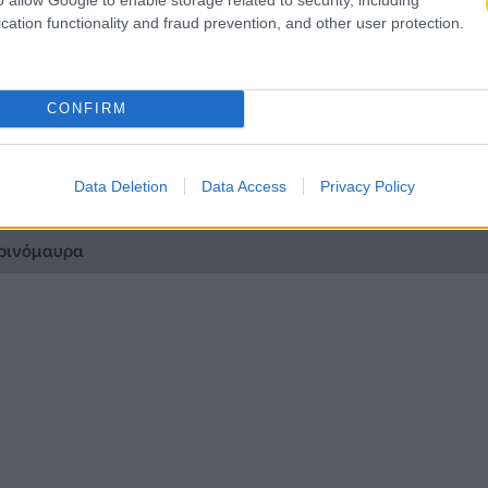
cation functionality and fraud prevention, and other user protection.
ΡΩΝ»
ς εντός της οικογένειας μας»
CONFIRM
να παλέψω για νίκες και τίτλους»
Data Deletion
Data Access
Privacy Policy
7 η ΑΕΚ!
τρινόμαυρα