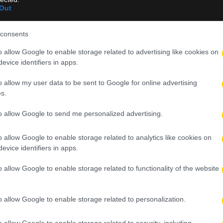
ογράμμισε ότι η «Βασίλισσα» έχει ανάγκη τη στήριξη της Origina
Out
ο μέσω της αγοράς των εισιτηρίων διαρκείας όσο και με τη
consents
όσμος πρέπει να σταθεί στο πλευρό του τμήματος και η εικόνα το
o allow Google to enable storage related to advertising like cookies on
αϊκές βραδιές του Basketball Champions League (BCL).
evice identifiers in apps.
ι το ζήτημα του ΣΕΦ
o allow my user data to be sent to Google for online advertising
s.
γελόπουλο να παρουσιάζει τα όσα έχουν γίνει γύρω από το θέμα 
to allow Google to send me personalized advertising.
ρόνια.
ωπεία των οργανωμένων και για το θέμα που έχει προκύψει με τ
o allow Google to enable storage related to analytics like cookies on
 των προγραμματισμένων έργων που πρόκειται να πραγματοποιη
evice identifiers in apps.
o allow Google to enable storage related to functionality of the website
o allow Google to enable storage related to personalization.
o allow Google to enable storage related to security, including