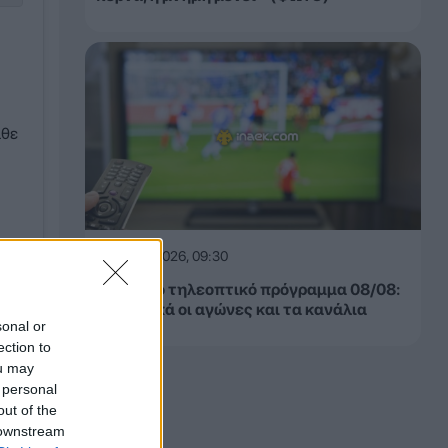
άθε
08.08.2026, 09:30
Αθλητικό τηλεοπτικό πρόγραμμα 08/08:
Αναλυτικά οι αγώνες και τα κανάλια
sonal or
ection to
ou may
 personal
κό
out of the
 downstream