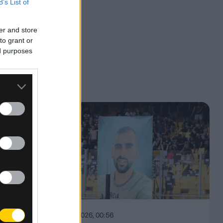
B’s List of
er and store
to grant or
ed purposes
,
ι της
08.08.2026, 00:56