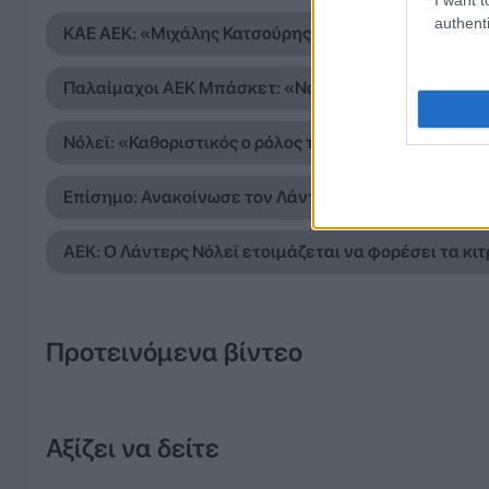
authenti
ΚΑΕ ΑΕΚ: «Μιχάλης Κατσούρης ΠΑΝΤΑ, ΠΑΝΤΟΥ, ΠΑ
Παλαίμαχοι ΑΕΚ Μπάσκετ: «Να μην υπάρξει διχασμό
Νόλεϊ: «Καθοριστικός ο ρόλος του Σάκοτα – Έτοιμος 
Επίσημο: Ανακοίνωσε τον Λάντερς Νόλεϊ έως το 202
ΑΕΚ: Ο Λάντερς Νόλεϊ ετοιμάζεται να φορέσει τα κι
Προτεινόμενα βίντεο
Αξίζει να δείτε