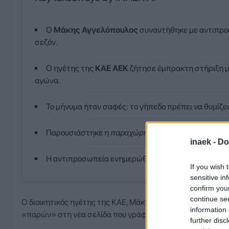
Ο
Μάκης Αγγελόπουλος
συναντήθηκε με αντιπρ
σεζόν.
Ο ηγέτης της
ΚΑΕ ΑΕΚ
ζήτησε έμπρακτη στήριξη 
αγώνα.
Το μήνυμα ήταν σαφές: το γήπεδο πρέπει να θυμίζει
Παρουσιάστηκε η
παραχώρηση του γηπέδου
στην
inaek -
Do
Η αντιπροσωπεία ενημερώθηκε για το ζήτημα με τ
If you wish 
sensitive in
confirm you
continue se
Ο διοικητικός ηγέτης της ΚΑΕ, Μάκης Αγγελόπουλος, έχει κ
information 
«παρών» στη νέα σελίδα που γράφεται για το άθλημα στη 
further disc