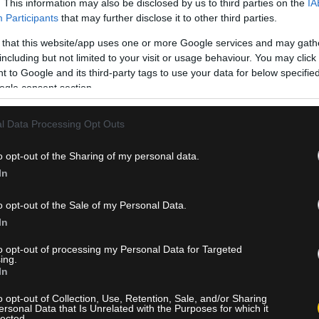
. This information may also be disclosed by us to third parties on the
IA
Participants
that may further disclose it to other third parties.
 that this website/app uses one or more Google services and may gath
including but not limited to your visit or usage behaviour. You may click 
 to Google and its third-party tags to use your data for below specifi
ogle consent section.
l Data Processing Opt Outs
o opt-out of the Sharing of my personal data.
In
o opt-out of the Sale of my Personal Data.
In
μάδας θέλει στο πλευρό του τον κόσμο της ΑΕΚ. Στο πλαίσιο αυτό
21, προκειμένου να τους αναλύσει διεξοδικά τα δεδομένα ενόψε
to opt-out of processing my Personal Data for Targeted
ing.
In
 γεμάτο γήπεδο
o opt-out of Collection, Use, Retention, Sale, and/or Sharing
ersonal Data that Is Unrelated with the Purposes for which it
lected.