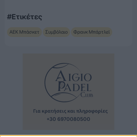
#Ετικέτες
ΑΕΚ Μπάσκετ
Συμβόλαιο
Φρανκ Μπάρτλεϊ