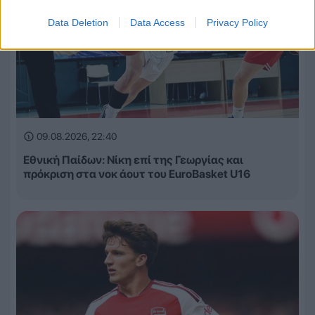
Data Deletion
Data Access
Privacy Policy
09.08.2026, 22:40
Εθνική Παίδων: Νίκη επί της Γεωργίας και
πρόκριση στα νοκ άουτ του EuroBasket U16