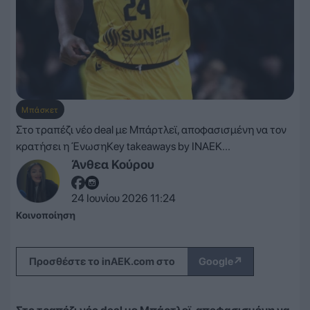
Μπάσκετ
Στο τραπέζι νέο deal με Μπάρτλεϊ, αποφασισμένη να τον
κρατήσει η ΈνωσηKey takeaways by INAEK...
Άνθεα Κούρου
24 Ιουνίου 2026 11:24
Κοινοποίηση
↗
Προσθέστε το inAEK.com στο
Google