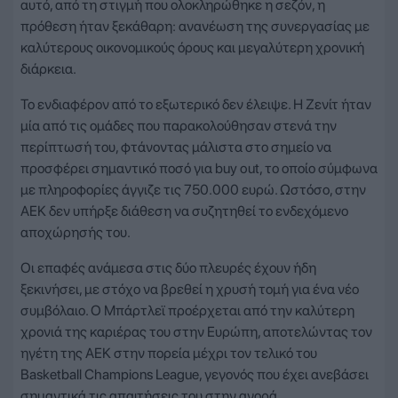
αυτό, από τη στιγμή που ολοκληρώθηκε η σεζόν, η
πρόθεση ήταν ξεκάθαρη: ανανέωση της συνεργασίας με
καλύτερους οικονομικούς όρους και μεγαλύτερη χρονική
διάρκεια.
Το ενδιαφέρον από το εξωτερικό δεν έλειψε. Η Ζενίτ ήταν
μία από τις ομάδες που παρακολούθησαν στενά την
περίπτωσή του, φτάνοντας μάλιστα στο σημείο να
προσφέρει σημαντικό ποσό για buy out, το οποίο σύμφωνα
με πληροφορίες άγγιζε τις 750.000 ευρώ. Ωστόσο, στην
ΑΕΚ δεν υπήρξε διάθεση να συζητηθεί το ενδεχόμενο
αποχώρησής του.
Οι επαφές ανάμεσα στις δύο πλευρές έχουν ήδη
ξεκινήσει, με στόχο να βρεθεί η χρυσή τομή για ένα νέο
συμβόλαιο. Ο Μπάρτλεϊ προέρχεται από την καλύτερη
χρονιά της καριέρας του στην Ευρώπη, αποτελώντας τον
ηγέτη της ΑΕΚ στην πορεία μέχρι τον τελικό του
Basketball Champions League, γεγονός που έχει ανεβάσει
σημαντικά τις απαιτήσεις του στην αγορά.