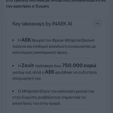
Στο τραπέζι νέο deal με Μπάρτλεϊ, αποφασισμένη να
τον κρατήσει η Ένωση
Key takeaways by INAEK AI
−
ΑΕΚ
Η
θεωρεί τον
Φρανκ Μπάρτλεϊ
βασικό
πυλώνα και επιθυμεί ανανέωση συνεργασίας με
καλύτερους οικονομικούς όρους.
Ζενίτ
750.000 ευρώ
Η
πρόσφερε έως
ΑΕΚ
για buy out, αλλά η
αρνήθηκε να συζητήσει
αποχώρησή του.
Ο
Μπάρτλεϊ
έζησε την καλύτερη χρονιά του
στην Ευρώπη, ανεβάζοντας σημαντικά τις
απαιτήσεις του στην αγορά.