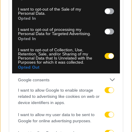
use your data for below specified purposes in below Google
στο κυρίως ταμπλό του Σινσινάτι
consent section.
I want to opt-out of the Sale of my
Personal Data.
Opted In
I want to opt-out of processing my
Personal Data for Targeted Advertising.
Opted In
I want to opt-out of Collection, Use,
Retention, Sale, and/or Sharing of my
Personal Data that Is Unrelated with the
Purposes for which it was collected.
Opted Out
Google consents
I want to allow Google to enable storage
related to advertising like cookies on web or
device identifiers in apps.
09.08.2026, 23:05
I want to allow my user data to be sent to
Ευρωπαϊκό Πρωτάθλημα Στίβου: Η Ελλάδα με
Google for online advertising purposes.
ρεκόρ συμμετοχών στο Μπέρμιγχαμ – Όλο το
πρόγραμμα