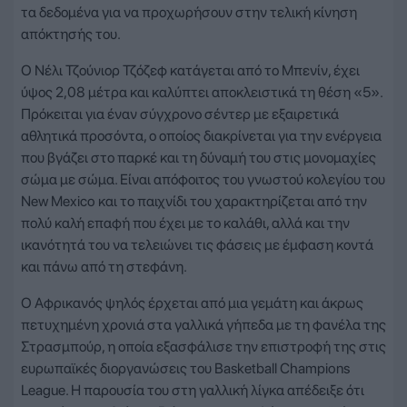
τα δεδομένα για να προχωρήσουν στην τελική κίνηση
απόκτησής του.
Ο Νέλι Τζούνιορ Τζόζεφ κατάγεται από το Μπενίν, έχει
ύψος 2,08 μέτρα και καλύπτει αποκλειστικά τη θέση «5».
Πρόκειται για έναν σύγχρονο σέντερ με εξαιρετικά
αθλητικά προσόντα, ο οποίος διακρίνεται για την ενέργεια
που βγάζει στο παρκέ και τη δύναμή του στις μονομαχίες
σώμα με σώμα. Είναι απόφοιτος του γνωστού κολεγίου του
New Mexico και το παιχνίδι του χαρακτηρίζεται από την
πολύ καλή επαφή που έχει με το καλάθι, αλλά και την
ικανότητά του να τελειώνει τις φάσεις με έμφαση κοντά
και πάνω από τη στεφάνη.
Ο Αφρικανός ψηλός έρχεται από μια γεμάτη και άκρως
πετυχημένη χρονιά στα γαλλικά γήπεδα με τη φανέλα της
Στρασμπούρ, η οποία εξασφάλισε την επιστροφή της στις
ευρωπαϊκές διοργανώσεις του Basketball Champions
League. Η παρουσία του στη γαλλική λίγκα απέδειξε ότι