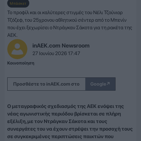
Μπάσκετ
Το προφίλ και οι καλύτερες στιγμές του Νέλι Τζούνιορ
Τζόζεφ, του 25χρονου αθλητικού σέντερ από το Μπενίν
που έχει ξεχωρίσει ο Ντράγκαν Σάκοτα για τη ρακέτα της
ΑΕΚ.
inAEK.com Newsroom
27 Ιουνίου 2026 17:47
Κοινοποίηση
↗
Προσθέστε το inAEK.com στο
Google
Ο μεταγραφικός σχεδιασμός της ΑΕΚ ενόψει της
νέας αγωνιστικής περιόδου βρίσκεται σε πλήρη
εξέλιξη, με τον Ντράγκαν Σάκοτα και τους
συνεργάτες του να έχουν στρέψει την προσοχή τους
σε συγκεκριμένες περιπτώσεις παικτών που