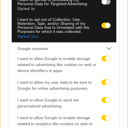
Personal Data for Targeted Advertising.
Opted In
I want to opt-out of Collection, Use,
Retention, Sale, and/or Sharing of my
Personal Data that Is Unrelated with the
Purposes for which it was collected.
Opted Out
Google consents
I want to allow Google to enable storage
08.08.2026, 21:30
related to advertising like cookies on web or
device identifiers in apps.
Χετάφε: Σοκαριστικός τραυματισμός για τον
Κριστάντους Ούτσε, κινδυνεύει να χάσει όλη τη
I want to allow my user data to be sent to
σεζόν
Google for online advertising purposes.
I want to allow Google to send me
personalized advertising.
I want to allow Google to enable storage
related to analytics like cookies on web or