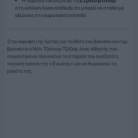
Στρασμπούρ
Η περσινή του σεζόν με τη
στη γαλλική λίγκα απέδειξε ότι μπορεί να σταθεί με
αξιώσεις στο ευρωπαϊκό επίπεδο.
Στην κορυφή της λίστας για τη θέση του βασικού σέντερ
βρίσκεται ο Νέλι Τζούνιορ Τζόζεφ, ένας αθλητής που
συγκεντρώνει όλα εκείνα τα στοιχεία που αναζητά η
τεχνική ηγεσία της «Ένωσης» για να θωρακίσει τη
ρακέτα της.