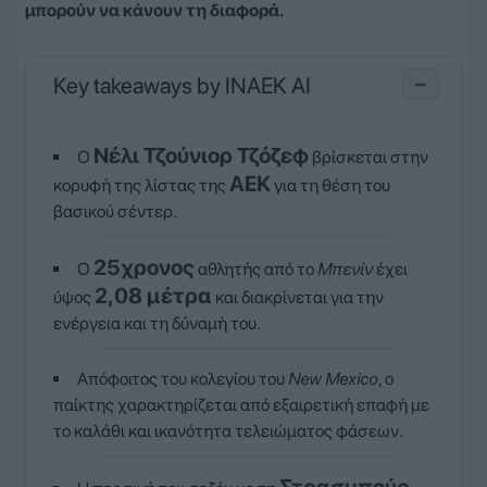
μπορούν να κάνουν τη διαφορά.
Key takeaways by INAEK AI
−
Νέλι Τζούνιορ Τζόζεφ
Ο
βρίσκεται στην
ΑΕΚ
κορυφή της λίστας της
για τη θέση του
βασικού σέντερ.
25χρονος
Ο
αθλητής από το
Μπενίν
έχει
2,08 μέτρα
ύψος
και διακρίνεται για την
ενέργεια και τη δύναμή του.
Απόφοιτος του κολεγίου του
New Mexico
, ο
παίκτης χαρακτηρίζεται από εξαιρετική επαφή με
το καλάθι και ικανότητα τελειώματος φάσεων.