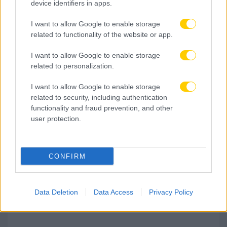
device identifiers in apps.
I want to allow Google to enable storage
related to functionality of the website or app.
I want to allow Google to enable storage
related to personalization.
I want to allow Google to enable storage
related to security, including authentication
08.08.2026, 21:13
functionality and fraud prevention, and other
user protection.
Η Νιούκαστλ απέρριψε πρόταση 50 εκατομμυρίων
λιρών της Μάντσεστερ Γιουνάιτεντ για τον Χολ
CONFIRM
Data Deletion
Data Access
Privacy Policy