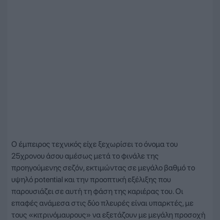
Ο έμπειρος τεχνικός είχε ξεχωρίσει το όνομα του
25χρονου άσου αμέσως μετά το φινάλε της
προηγούμενης σεζόν, εκτιμώντας σε μεγάλο βαθμό το
υψηλό potential και την προοπτική εξέλιξης που
παρουσιάζει σε αυτή τη φάση της καριέρας του. Οι
επαφές ανάμεσα στις δύο πλευρές είναι υπαρκτές, με
τους «κιτρινόμαυρους» να εξετάζουν με μεγάλη προσοχή