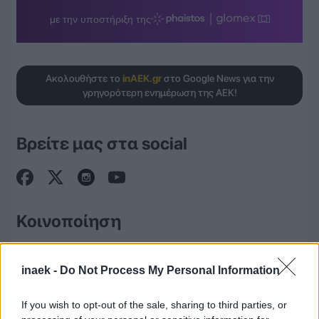
Ακολουθήστε το
inAEK.gr
στο Google News για την
γρηγορότερη ενημέρωση της ΑΕΚ!
Βρείτε μας στα social
Κοινοποίηση
#Ετικέτες
inaek -
Do Not Process My Personal Information
highlights
ΑΕΚ Μπάσκετ
Νέλι Τζόσεφ
If you wish to opt-out of the sale, sharing to third parties, or