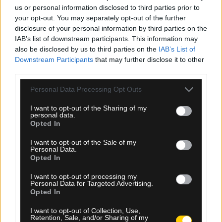
us or personal information disclosed to third parties prior to
06.08.2026, 23:40
your opt-out. You may separately opt-out of the further
Δίχως νίκη οι ελληνικές ομάδες στην Ευρώπη
disclosure of your personal information by third parties on the
αυτή την εβδομάδα
IAB’s list of downstream participants. This information may
also be disclosed by us to third parties on the
IAB’s List of
Downstream Participants
that may further disclose it to other
third parties.
Please note that this website/app uses one or more Google
Personal Data Processing Opt Outs
services and may gather and store information including but
not limited to your visit or usage behaviour. You may click to
I want to opt-out of the Sharing of my
personal data.
grant or deny consent to Google and its third-party tags to
Opted In
use your data for below specified purposes in below Google
consent section.
I want to opt-out of the Sale of my
Personal Data.
Opted In
I want to opt-out of processing my
Personal Data for Targeted Advertising.
Opted In
I want to opt-out of Collection, Use,
Retention, Sale, and/or Sharing of my