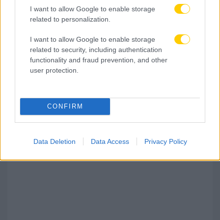
I want to allow Google to enable storage
related to personalization.
I want to allow Google to enable storage
related to security, including authentication
functionality and fraud prevention, and other
user protection.
06.08.2026, 22:49
CONFIRM
Αναποτελεσματικός ο ΠΑΟΚ, ηττήθηκε 1-0 από
την Άντερλεχτ στην Τούμπα
Data Deletion
Data Access
Privacy Policy