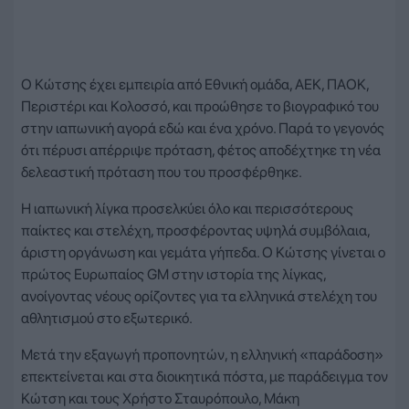
Ο Κώτσης έχει εμπειρία από Εθνική ομάδα, ΑΕΚ, ΠΑΟΚ,
Περιστέρι και Κολοσσό, και προώθησε το βιογραφικό του
στην ιαπωνική αγορά εδώ και ένα χρόνο. Παρά το γεγονός
ότι πέρυσι απέρριψε πρόταση, φέτος αποδέχτηκε τη νέα
δελεαστική πρόταση που του προσφέρθηκε.
Η ιαπωνική λίγκα προσελκύει όλο και περισσότερους
παίκτες και στελέχη, προσφέροντας υψηλά συμβόλαια,
άριστη οργάνωση και γεμάτα γήπεδα. Ο Κώτσης γίνεται ο
πρώτος Ευρωπαίος GM στην ιστορία της λίγκας,
ανοίγοντας νέους ορίζοντες για τα ελληνικά στελέχη του
αθλητισμού στο εξωτερικό.
Μετά την εξαγωγή προπονητών, η ελληνική «παράδοση»
επεκτείνεται και στα διοικητικά πόστα, με παράδειγμα τον
Κώτση και τους Χρήστο Σταυρόπουλο, Μάκη