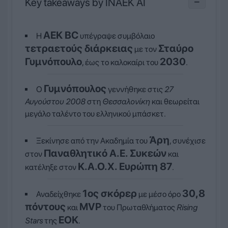
Key takeaways by INAEK AI
−
ΑΕΚ BC
Η
υπέγραψε συμβόλαιο
τετραετούς διάρκειας
Σταύρο
με τον
Γυμνόπουλο
2030
, έως το καλοκαίρι του
.
Γυμνόπουλος
Ο
γεννήθηκε στις
27
Αυγούστου 2008
στη
Θεσσαλονίκη
και θεωρείται
μεγάλο ταλέντο του ελληνικού μπάσκετ.
Άρη
Ξεκίνησε από την Ακαδημία του
, συνέχισε
Παναθλητικό Α.Ε. Συκεών
στον
και
Κ.Α.Ο.Χ. Ευρώπη 87
κατέληξε στον
.
1ος σκόρερ
30,8
Αναδείχθηκε
με μέσο όρο
πόντους
MVP
και
του Πρωταθλήματος
Rising
ΕΟΚ
Stars
της
.