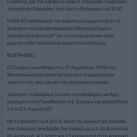
Ο διεθνής (με την Εφήβων) γκαρντ υπέγραψε συμβόλαιο
τετραετούς διαρκείας, ήτοι έως το Καλοκαίρι του 2030.
Η ΑΕΚ ΒC αισθάνεται την ανάγκη να ευχαριστήσει τη
Διοίκηση του Καλαθοσφαιρικού Αθλητικού Ομίλου
Χαλκιδικής Ευρώπη 87 για τη συνεργασία και (του)
εύχεται κάθε ποιοτική και αγωνιστική επιτυχία.
ΒΙΟΓΡΑΦΙΚΟ
Ο Σταύρος γεννήθηκε στις 27 Αυγούστου 2008 στη
Θεσσαλονίκη και αποτελεί ένα από τα μεγαλύτερα
ταλέντα της νέας γενιάς του ελληνικού μπάσκετ.
Ξεκίνησε τη διαδρομή του από την Ακαδημία του Άρη,
συνέχισε στον Παναθλητικό Α.Ε. Συκεών, και ακολούθησε
ο Κ.Α.Ο.Χ. Ευρώπη 87.
Με τη φανέλα του Κ.Α.Ο.Χ. κατά την αγωνιστική περίοδο,
που τελείωσε, ανεδείχθη 1ος σκόρερ με μ.ό. 30,8 πόντους
(8 ριμπάουντ, 4.2 ασίστ και 2.1 κλεψίματα) στην κανονική