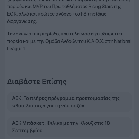
περίοδο και ΜVP του Πρωταθλήματος Rising Stars της
ΕΟΚ, αλλά και πρώτος σκόρερ του F8 της ίδιας
διοργάνωσης.
Την αγωνιστική περίοδο, που τελείωσε είχε εξαιρετική
πορεία και με την Ομάδα Ανδρών του Κ.Α.Ο.Χ. στη National
League 1.
Διαβάστε Επίσης
ΑΕΚ: Το πλήρες πρόγραμμα προετοιμασίας της
«Βασίλισσας» για τη νέα σεζόν
ΑΕΚ Μπάσκετ: Φιλικό με την Κλουζ στις 18
Σεπτεμβρίου