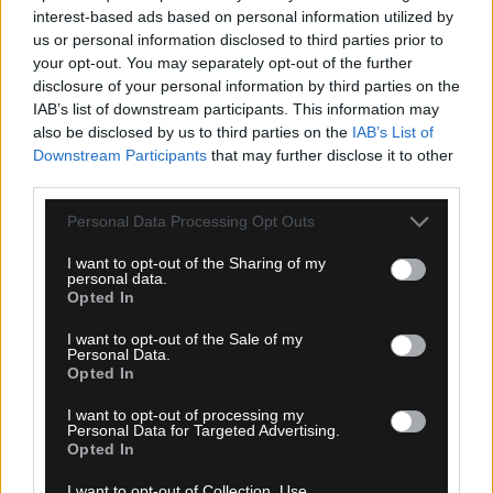
interest-based ads based on personal information utilized by
us or personal information disclosed to third parties prior to
your opt-out. You may separately opt-out of the further
disclosure of your personal information by third parties on the
IAB’s list of downstream participants. This information may
also be disclosed by us to third parties on the
IAB’s List of
Downstream Participants
that may further disclose it to other
05.08.2026, 23:51
third parties.
Τα highlights του Παναθηναϊκός – ΤΣΣΚΑ 1948
Σόφιας (VIDEO)
Please note that this website/app uses one or more Google
Personal Data Processing Opt Outs
services and may gather and store information including but
not limited to your visit or usage behaviour. You may click to
I want to opt-out of the Sharing of my
personal data.
grant or deny consent to Google and its third-party tags to
Opted In
use your data for below specified purposes in below Google
consent section.
I want to opt-out of the Sale of my
Personal Data.
Opted In
I want to opt-out of processing my
Personal Data for Targeted Advertising.
Opted In
I want to opt-out of Collection, Use,