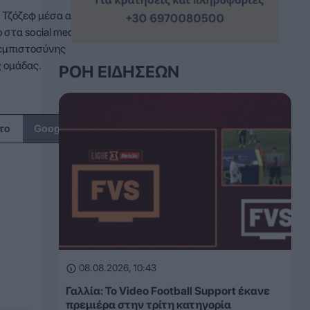
 Τζόζεφ μέσα από
στα social media,
εμπιστοσύνης
ς ομάδας.
ΡΟΉ ΕΙΔΉΣΕΩΝ
↗
το
Google
08.08.2026, 10:43
Γαλλία: Το Video Football Support έκανε
πρεμιέρα στην τρίτη κατηγορία