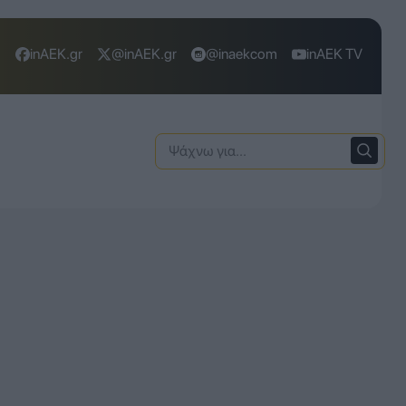
inAEK.gr
@inAEK.gr
@inaekcom
inAEK TV
Ψάχνω
για: