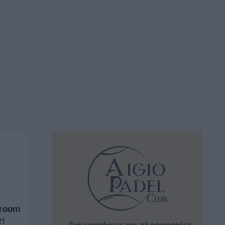
sroom
21