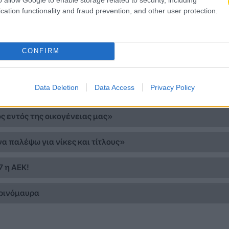
cation functionality and fraud prevention, and other user protection.
CONFIRM
Data Deletion
Data Access
Privacy Policy
ΡΩΝ»
ς εντός της οικογένειας μας»
να παλέψω για νίκες και τίτλους»
7 η ΑΕΚ!
τρινόμαυρα