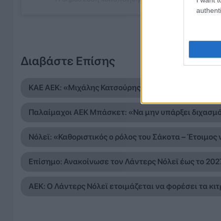
authenti
Διαβάστε Επίσης
ΚΑΕ ΑΕΚ: «Μιχάλης Κατσούρης ΠΑΝΤΑ, ΠΑΝΤΟΥ, ΠΑ
Παλαίμαχοι ΑΕΚ Μπάσκετ: «Να μην υπάρξει διχασμό
Νόλεϊ: «Καθοριστικός ο ρόλος του Σάκοτα – Έτοιμος 
Επίσημο: Ανακοίνωσε τον Λάντερς Νόλεϊ έως το 202
ΑΕΚ: Ο Λάντερς Νόλεϊ ετοιμάζεται να φορέσει τα κι