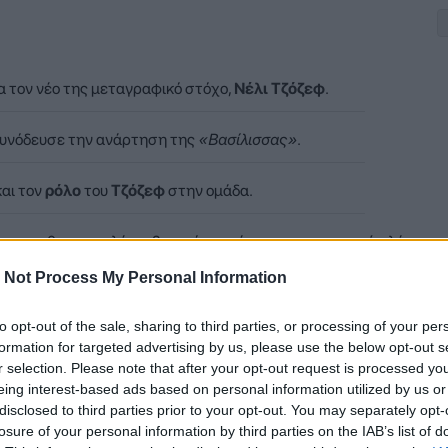
 τον νέο της μεταγραφικό στόχο,
Νέλι Τζόζεφ
.
υνόδευσε την ανάρτηση της
«Βασίλισσας»
.
αι τον
ρόλο
του
Τζόζεφ
στην ομάδα.
ρ»
που θα αποτελέσει βασικό κομμάτι του αγωνιστικού πλάνου.
 Not Process My Personal Information
οσύνη» («In Joseph we trust»), η «Βασίλισσα» συνόδευσε την
to opt-out of the sale, sharing to third parties, or processing of your per
formation for targeted advertising by us, please use the below opt-out s
α για τη σημασία και τον ρόλο που θα έχει ο θηριώδης σέντερ σ
r selection. Please note that after your opt-out request is processed y
eing interest-based ads based on personal information utilized by us or
disclosed to third parties prior to your opt-out. You may separately opt-
losure of your personal information by third parties on the IAB’s list of