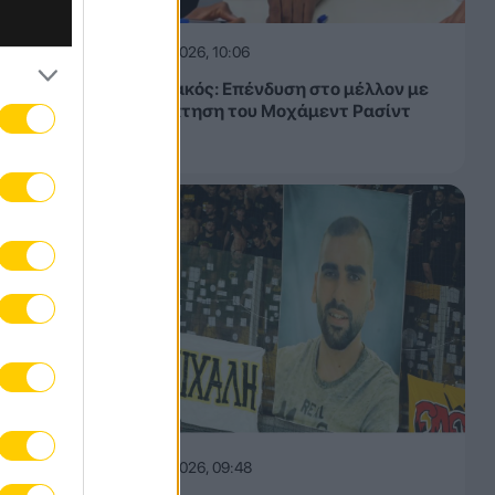
08.08.2026, 10:06
Λεβαδειακός: Επένδυση στο μέλλον με
την απόκτηση του Μοχάμεντ Ρασίντ
Ντιαγέ
08.08.2026, 09:48