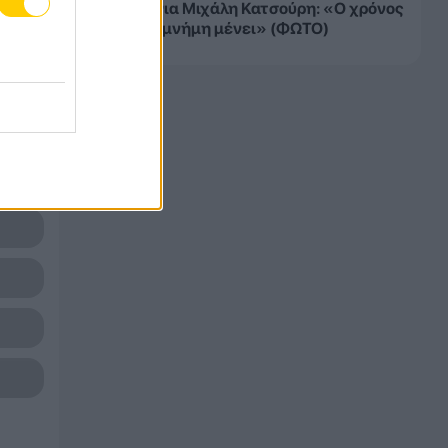
Super 3 για Μιχάλη Κατσούρη: «Ο χρόνος
περνά, η μνήμη μένει» (ΦΩΤΟ)