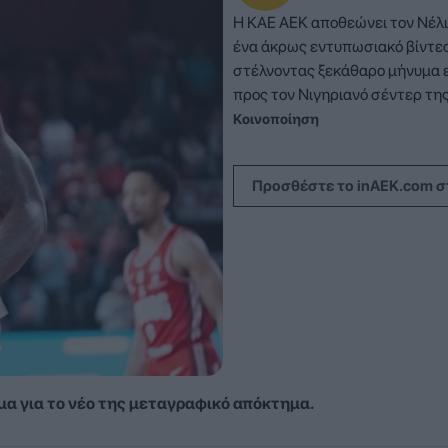
Η ΚΑΕ ΑΕΚ αποθεώνει τον Νέλι
ένα άκρως εντυπωσιακό βίντεο 
στέλνοντας ξεκάθαρο μήνυμα 
προς τον Νιγηριανό σέντερ τη
Κοινοποίηση
Προσθέστε το inAEK.com σ
α για το νέο της μεταγραφικό απόκτημα.