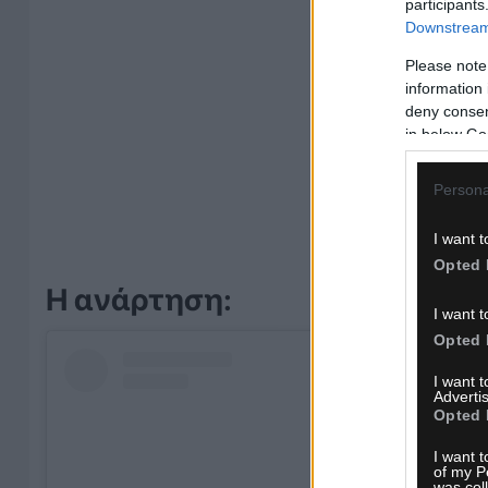
participants
Downstream 
Please note
information 
deny consent
in below Go
Persona
I want t
Opted 
Η ανάρτηση:
I want t
Opted 
I want 
Advertis
Opted 
I want t
of my P
was col