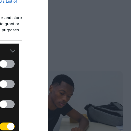
B’s List of
er and store
to grant or
ed purposes