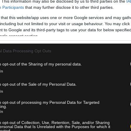
. This information may also be disclosed by us to third parties on the
IA
Participants
that may further disclose it to other third parties.
 that this website/app uses one or more Google services and may gath
including but not limited to your visit or usage behaviour. You may click 
 to Google and its third-party tags to use your data for below specifi
ogle consent section.
l Data Processing Opt Outs
o opt-out of the Sharing of my personal data.
In
o opt-out of the Sale of my Personal Data.
In
to opt-out of processing my Personal Data for Targeted
ing.
In
o opt-out of Collection, Use, Retention, Sale, and/or Sharing
ersonal Data that Is Unrelated with the Purposes for which it
lected.