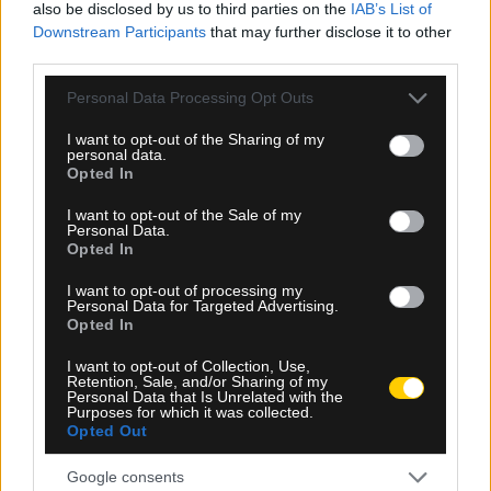
also be disclosed by us to third parties on the
IAB’s List of
Downstream Participants
that may further disclose it to other
third parties.
Please note that this website/app uses one or more Google
Personal Data Processing Opt Outs
services and may gather and store information including but
not limited to your visit or usage behaviour. You may click to
I want to opt-out of the Sharing of my
personal data.
grant or deny consent to Google and its third-party tags to
Opted In
use your data for below specified purposes in below Google
consent section.
I want to opt-out of the Sale of my
Personal Data.
Opted In
I want to opt-out of processing my
Personal Data for Targeted Advertising.
Opted In
09.08.2026, 14:38
ΑΕΚ: Στο Παγκόσμιο Πρωτάθλημα καλλιτεχνικής
I want to opt-out of Collection, Use,
Retention, Sale, and/or Sharing of my
κολύμβησης η Νικολέτα Λύρα
Personal Data that Is Unrelated with the
Purposes for which it was collected.
Opted Out
Google consents