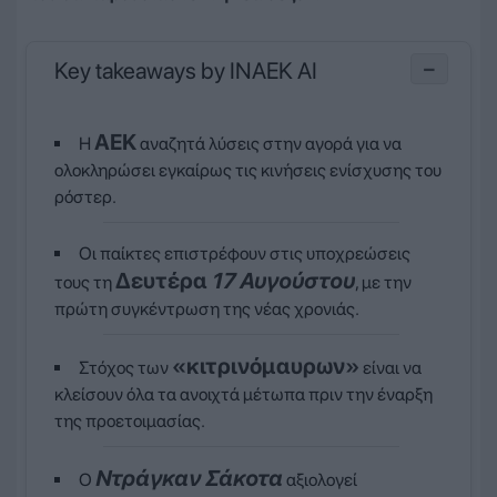
Key takeaways by INAEK AI
−
ΑΕΚ
Η
αναζητά λύσεις στην αγορά για να
ολοκληρώσει εγκαίρως τις κινήσεις ενίσχυσης του
ρόστερ.
Οι παίκτες επιστρέφουν στις υποχρεώσεις
Δευτέρα
17 Αυγούστου
τους τη
, με την
πρώτη συγκέντρωση της νέας χρονιάς.
«κιτρινόμαυρων»
Στόχος των
είναι να
κλείσουν όλα τα ανοιχτά μέτωπα πριν την έναρξη
της προετοιμασίας.
Ντράγκαν Σάκοτα
Ο
αξιολογεί