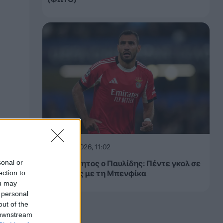
07.08.2026, 11:02
sonal or
Ασταμάτητος ο Παυλίδης: Πέντε γκολ σε
ection to
τρία ματς με τη Μπενφίκα
ou may
 personal
out of the
 downstream