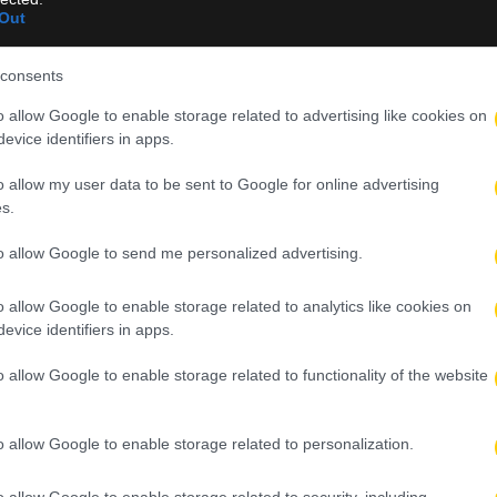
Out
α τις επτά ομάδες που δεν είχαν τηλεοπτική στέγη με αποτέλεσμα 
consents
εκπροσώπους των ΠΑΕ.
o allow Google to enable storage related to advertising like cookies on
 η διαδικασία της κλήρωσης και όλα δείχνουν ότι οι εκπρόσωποι
evice identifiers in apps.
ς για τις επόμενες μέρες.
o allow my user data to be sent to Google for online advertising
s.
to allow Google to send me personalized advertising.
o allow Google to enable storage related to analytics like cookies on
evice identifiers in apps.
o allow Google to enable storage related to functionality of the website
ογία μετά την ολοκλήρωση των Play-Out
o allow Google to enable storage related to personalization.
ερραϊκό
o allow Google to enable storage related to security, including