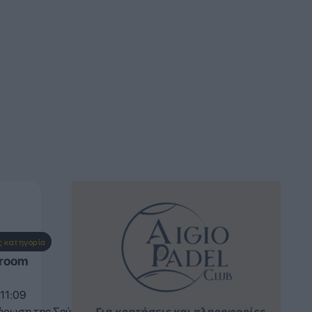
ς κατηγορία
sroom
11:09
κλήρωση της Σούπερ