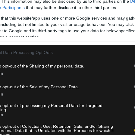
. This information may also be disclosed by us to third parties on the
IA
Participants
that may further disclose it to other third parties.
 that this website/app uses one or more Google services and may gath
including but not limited to your visit or usage behaviour. You may click 
 to Google and its third-party tags to use your data for below specifi
ogle consent section.
l Data Processing Opt Outs
o opt-out of the Sharing of my personal data.
In
o opt-out of the Sale of my Personal Data.
In
to opt-out of processing my Personal Data for Targeted
ing.
In
o opt-out of Collection, Use, Retention, Sale, and/or Sharing
ersonal Data that Is Unrelated with the Purposes for which it
lected.