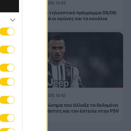
07.08.2026, 10:43
Αθλητικό τηλεοπτικό πρόγραμμα 08/08:
να
Αναλυτικά οι αγώνες και τα κανάλια
 των
07.08.2026, 10:42
Το τηλεφώνημα που άλλαξε τα δεδομένα
για τον Κόστιτς και τον έστειλε στην PSV