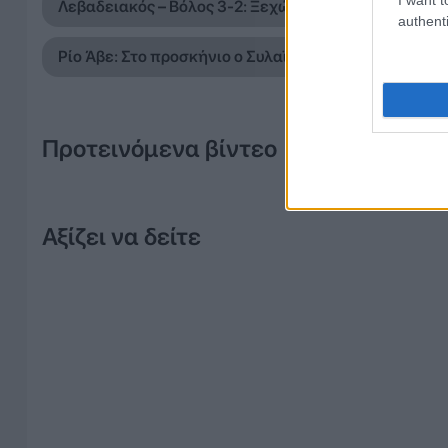
Λεβαδειακός – Βόλος 3-2: Ξεχώρισε ο Ζίνι με δύο γκο
authenti
Ρίο Άβε: Στο προσκήνιο ο Συλαϊδόπουλος για τον πά
Προτεινόμενα βίντεο
Αξίζει να δείτε