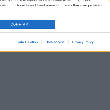
λ και ασίστ
cation functionality and fraud prevention, and other user protection.
γκο
CONFIRM
Data Deletion
Data Access
Privacy Policy