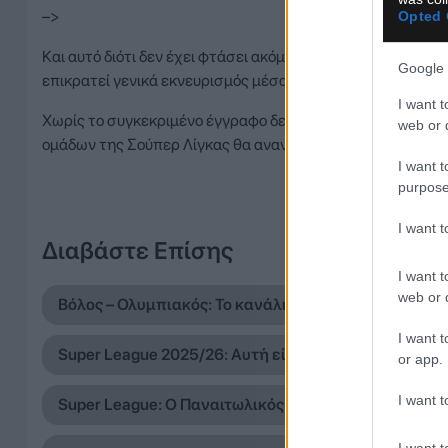
–>
Opted 
Και αυτό διότι δεν έχει φτάσει ακόμα το χαρτί της ΕΡΤ γι
Google 
επικρατεί γενικά εκνευρισμός μέσα στη λίγκα από τους 
I want t
Χωρίς το συγκεκριμένο έγγραφο δεν μπορεί να προχωρήσει
web or d
ομάδων της Σούπερ Λίγκας θα ανανεώσουν το ραντεβού του
I want t
purpose
I want 
Διαβάστε Επίσης
I want t
web or d
Βόλος – Ολυμπιακός: Το κανάλι και η ώρα του αγώνα
I want t
Super League 2025/26: Αυτή είναι η τελική βαθμολ
or app.
I want t
Super League: Ο Παναιτωλικός νίκησε 1-0 τον Πανσ
I want t