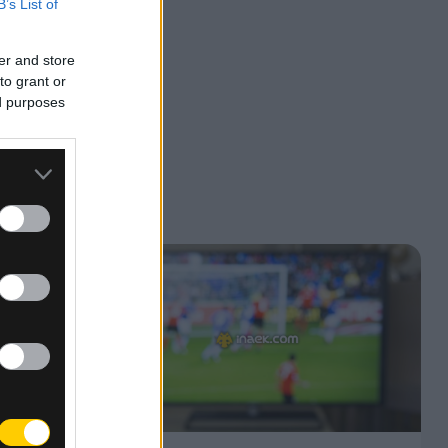
B’s List of
er and store
to grant or
ed purposes