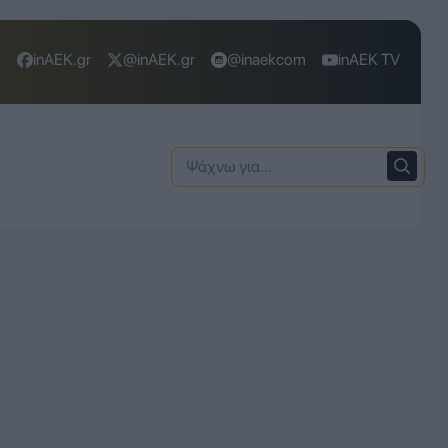
inAEK.gr
@inAEK.gr
@inaekcom
inAEK TV
Ψάχνω
για: