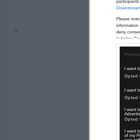
participants
Downstream 
Please note
information 
–>
deny consent
in below Go
Persona
I want t
Opted 
I want t
Opted 
I want 
Advertis
Opted 
I want t
of my P
was col