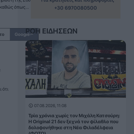
 καθώς όπως...
ΡΟΉ ΕΙΔΉΣΕΩΝ
↗
το
Google
ε
 ότι
07.08.2026, 11:08
Τρία χρόνια χωρίς τον Μιχάλη Κατσούρη:
Η Original 21 δεν ξεχνά τον φίλαθλο που
δολοφονήθηκε στη Νέα Φιλαδέλφεια
(ΦΩΤΟ)