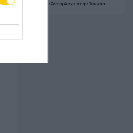
0 από την Άντερλεχτ στην Τούμπα