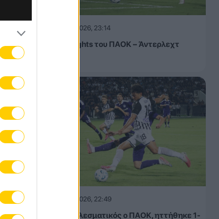
06.08.2026, 23:14
Τα highlights του ΠΑΟΚ – Άντερλεχτ
(VIDEO)
06.08.2026, 22:49
Αναποτελεσματικός ο ΠΑΟΚ, ηττήθηκε 1-