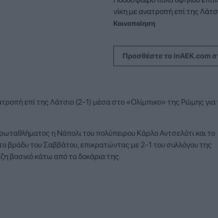
νίκη με ανατροπή επί της Λάτσι
Κοινοποίηση
Προσθέστε το inAEK.com σ
τροπή επί της Λάτσιο (2-1) μέσα στο «Ολίμπικο» της Ρώμης για
 πρωταθλήματος η Νάπολι του πολύπειρου Κάρλο Αντσελότι και το
ο βράδυ του Σαββάτου, επικρατώντας με 2-1 του συλλόγου της
η βασικό κάτω από τα δοκάρια της.