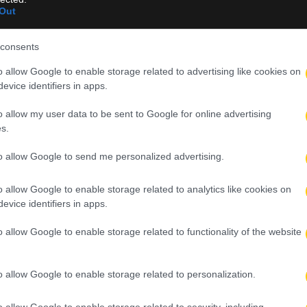
Out
consents
o allow Google to enable storage related to advertising like cookies on
evice identifiers in apps.
o allow my user data to be sent to Google for online advertising
ήπεδο της Μάντσεστερ Σίτι! (ΦΩΤΟ)
s.
to allow Google to send me personalized advertising.
ή επίθεση στον Βινίσιους – Ιστορική απόφαση στην Ισπανία
o allow Google to enable storage related to analytics like cookies on
ρίτης – Πάει για χειρουργείο ο Άγγλος σταρ
evice identifiers in apps.
ου στην Μπολόνια
o allow Google to enable storage related to functionality of the website
– Στα 58 εκατ. η ρήτρα
o allow Google to enable storage related to personalization.
o allow Google to enable storage related to security, including