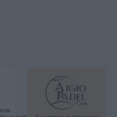
20:58
δου και πανάξια