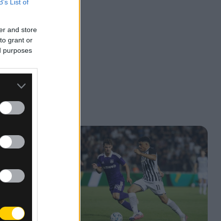
B’s List of
ι νίκη
er and store
to grant or
ίως)
ed purposes