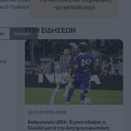
ο (2-1) μέσα στο...
ΡΟΉ ΕΙΔΉΣΕΩΝ
↗
το
Google
 την
07.08.2026, 00:08
Βαθμολογία UEFA: Έχασε έδαφος η
Ελλάδα μετά την άσχημη ευρωπαϊκή