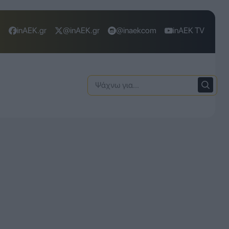
inAEK.gr
@inAEK.gr
@inaekcom
inAEK TV
Ψάχνω
για: