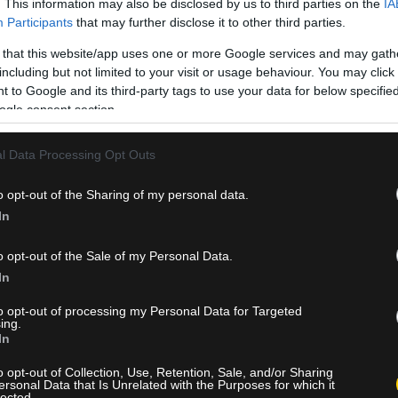
κόρνερ του Λουίς Αλμπέρτο σταμάτησε στο αριστερό δοκάρι του.
. This information may also be disclosed by us to third parties on the
IA
Participants
that may further disclose it to other third parties.
άρλο Αντσελότι ξεκίνησε με επιβλητικό πέρασμα από την Ρώμη κα
 that this website/app uses one or more Google services and may gath
ου την προσπάθειά της να επιστρέψει στην κορυφή του ιταλικού
including but not limited to your visit or usage behaviour. You may click 
νθουσιάζοντας τους υποστηρικτές της με την απόδοσή της (κυρ
 to Google and its third-party tags to use your data for below specifi
ogle consent section.
l Data Processing Opt Outs
o opt-out of the Sharing of my personal data.
In
o opt-out of the Sale of my Personal Data.
In
to opt-out of processing my Personal Data for Targeted
ing.
In
o opt-out of Collection, Use, Retention, Sale, and/or Sharing
ersonal Data that Is Unrelated with the Purposes for which it
lected.