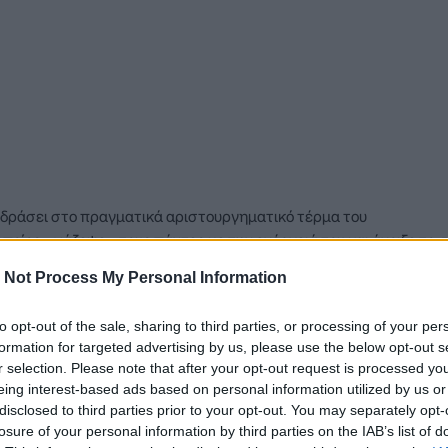
δράσει στο πραγματικά αριστουργηματικό τέρμα του
οποίος «χάζεψε» τους πάντες με την ενέργειά του και άνοιξε το 
». Ο Πιότρ Ζελίνσκι σημάδεψε το δοκάρι με σουτ έξω από την πε
 Not Process My Personal Information
ρα ακυρώθηκε με χρήση VAR λόγω συμμετοχής του Καλιντού Κουλι
με αριστερό πλασέ στην εκπνοή του πρώτου ημιχρόνου.
to opt-out of the sale, sharing to third parties, or processing of your per
formation for targeted advertising by us, please use the below opt-out s
οβάδισμα στην ομάδα του Σιμόνε Ιντσάγκι στο 55′ και τέσσερα λ
r selection. Please note that after your opt-out request is processed y
ωμος Λορέντσο Ινσίνιε, «έγραψε» το τελικό 2-1 υπέρ της Νάπολι
eing interest-based ads based on personal information utilized by us or
τίδρασης στον Θωμά Στρακόσα. Κάπου εκεί «ξύπνησε» η Λάτσιο 
disclosed to third parties prior to your opt-out. You may separately opt-
ρίς όμως να νικήσει τον πολύ σταθερό Καρνέζη, ενώ στάθηκε άτ
losure of your personal information by third parties on the IAB’s list of