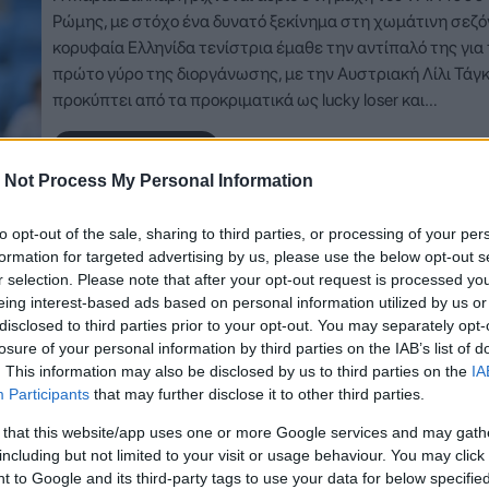
Ρώμης, με στόχο ένα δυνατό ξεκίνημα στη χωμάτινη σεζό
κορυφαία Ελληνίδα τενίστρια έμαθε την αντίπαλό της για
πρώτο γύρο της διοργάνωσης, με την Αυστριακή Λίλι Τάγ
προκύπτει από τα προκριματικά ως lucky loser και…
Δείτε Περισσότερα
 Not Process My Personal Information
to opt-out of the sale, sharing to third parties, or processing of your per
formation for targeted advertising by us, please use the below opt-out s
r selection. Please note that after your opt-out request is processed y
eing interest-based ads based on personal information utilized by us or
disclosed to third parties prior to your opt-out. You may separately opt-
losure of your personal information by third parties on the IAB’s list of
. This information may also be disclosed by us to third parties on the
IA
Participants
that may further disclose it to other third parties.
 that this website/app uses one or more Google services and may gath
including but not limited to your visit or usage behaviour. You may click 
 to Google and its third-party tags to use your data for below specifi