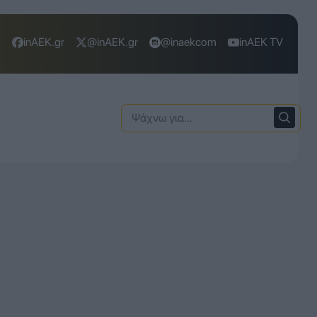
inAEK.gr
@inAEK.gr
@inaekcom
inAEK TV
Ψάχνω
για: