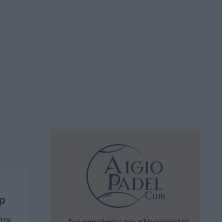
ρ
 της