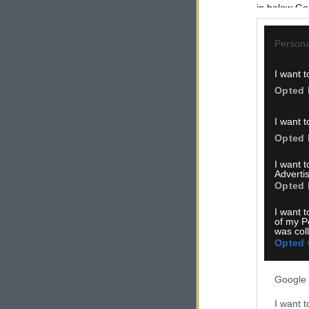
in below Go
Persona
I want t
Opted 
I want t
Opted 
I want 
Advertis
Opted 
I want t
of my P
was col
Opted 
Google 
I want t