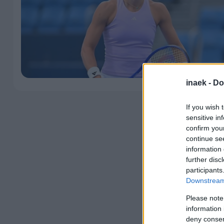
inaek -
Do
If you wish 
sensitive in
confirm you
continue se
information 
further disc
participants
Downstream 
Please note
information 
deny consent