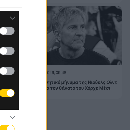
09.08.2026, 09:48
Το συγκινητικό μήνυμα της Νιούελς Ολντ
Μπόις για τον θάνατο του Χόρχε Μέσι