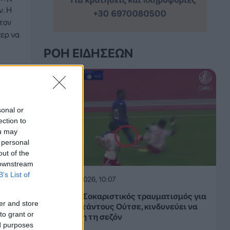
ν. Η
 τον
κερ να
ΡΟΉ ΕΙΔΉΣΕΩΝ
sonal or
ection to
ou may
 personal
out of the
 downstream
B’s List of
09.08.2026, 10:07
Χετάφε: Σοκαριστικός τραυματισμός για
er and store
τον Κριστάντους Ούτσε, κινδυνεύει να
to grant or
χάσει όλη τη σεζόν
ed purposes