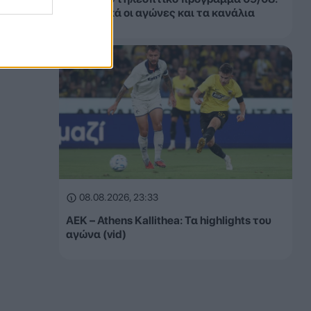
Αναλυτικά οι αγώνες και τα κανάλια
08.08.2026, 23:33
ΑΕΚ – Athens Kallithea: Τα highlights του
αγώνα (vid)