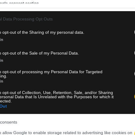
ogle consent section.
l Data Processing Opt Outs
o opt-out of the Sharing of my personal data.
In
o opt-out of the Sale of my Personal Data.
In
to opt-out of processing my Personal Data for Targeted
ing.
In
o opt-out of Collection, Use, Retention, Sale, and/or Sharing
ersonal Data that Is Unrelated with the Purposes for which it
lected.
Out
consents
o allow Google to enable storage related to advertising like cookies on