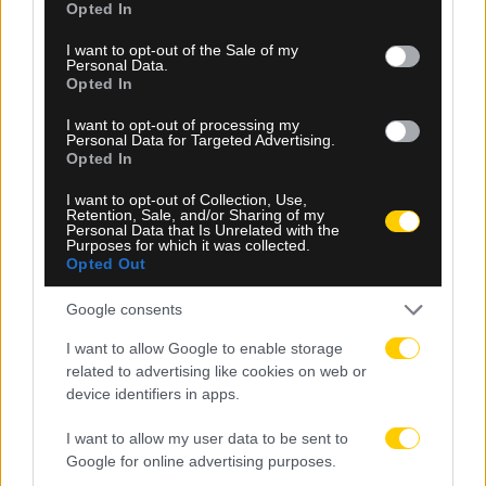
Opted In
use your data for below specified purposes in below Google
consent section.
I want to opt-out of the Sale of my
Personal Data.
Opted In
I want to opt-out of processing my
Personal Data for Targeted Advertising.
Opted In
I want to opt-out of Collection, Use,
09.08.2026, 16:18
Retention, Sale, and/or Sharing of my
Personal Data that Is Unrelated with the
Purposes for which it was collected.
Τελωνείο Κήπων: Κατάσχεση 10 τόνων φρέον
Opted Out
αξίας 900.000 ευρώ
Google consents
I want to allow Google to enable storage
related to advertising like cookies on web or
device identifiers in apps.
I want to allow my user data to be sent to
Google for online advertising purposes.