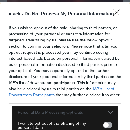
inaek -
Do Not Process My Personal Information
If you wish to opt-out of the sale, sharing to third parties, or
processing of your personal or sensitive information for
targeted advertising by us, please use the below opt-out
section to confirm your selection. Please note that after your
opt-out request is processed you may continue seeing
interest-based ads based on personal information utilized by
us or personal information disclosed to third parties prior to
your opt-out. You may separately opt-out of the further
09.08.2026, 16:40
disclosure of your personal information by third parties on the
Καναδάς: Εκτός ελέγχου η μεγάλη φωτιά στη
IAB’s list of downstream participants. This information may
Βρετανική Κολούμπια – Πάνω από 20.000
also be disclosed by us to third parties on the
IAB’s List of
εκκενώσεις
Downstream Participants
that may further disclose it to other
third parties.
Please note that this website/app uses one or more Google
Personal Data Processing Opt Outs
services and may gather and store information including but
not limited to your visit or usage behaviour. You may click to
I want to opt-out of the Sharing of my
personal data.
grant or deny consent to Google and its third-party tags to