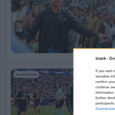
inaek -
Do
If you wish 
Γενικές Ειδήσεις
sensitive in
confirm you
continue se
information 
further disc
participants
Downstream 