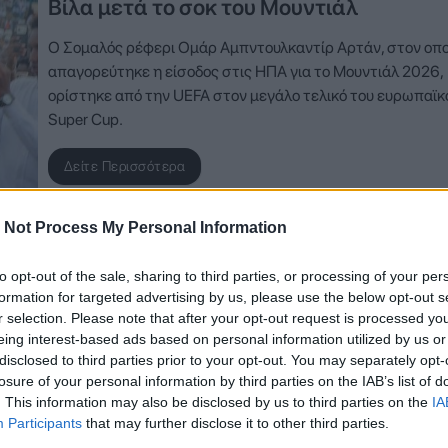
Βίλα μετά το σοκ του Μουντιάλ
Ο Σομαλός ρέφερι Ομάρ Αμπντουλκαντίρ Αρτάν, στον οπο
απαγορεύτηκε η είσοδος στις ΗΠΑ για το Μουντιάλ 2026,
ορίστηκε από την UEFA στον μεγάλο τελικό του ευρωπαϊκ
Super Cup.
Δείτε Περισσότερα
 Not Process My Personal Information
to opt-out of the sale, sharing to third parties, or processing of your per
31 Μαΐου 2026, 13:43
formation for targeted advertising by us, please use the below opt-out s
Στις 12 Αυγούστου το Super Cup Ευρώπ
r selection. Please note that after your opt-out request is processed y
ανάμεσα σε Παρί Σεν Ζερμέν και Άστον
eing interest-based ads based on personal information utilized by us or
disclosed to third parties prior to your opt-out. You may separately opt-
Βίλα
losure of your personal information by third parties on the IAB’s list of
. This information may also be disclosed by us to third parties on the
IA
Η Παρί Σεν Ζερμέν θα έχει την ευκαιρία να προσθέσει ακ
Participants
that may further disclose it to other third parties.
ένα ευρωπαϊκό τρόπαιο στη συλλογή της, καθώς θα