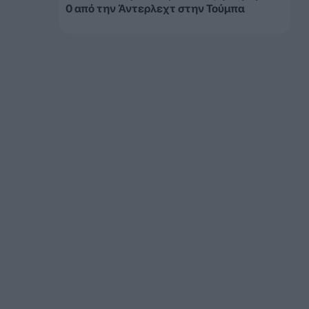
0 από την Άντερλεχτ στην Τούμπα