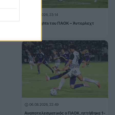
06.08.2026, 23:14
Τα highlights του ΠΑΟΚ – Άντερλεχτ
(VIDEO)
06.08.2026, 22:49
Αναποτελεσματικός ο ΠΑΟΚ, ηττήθηκε 1-