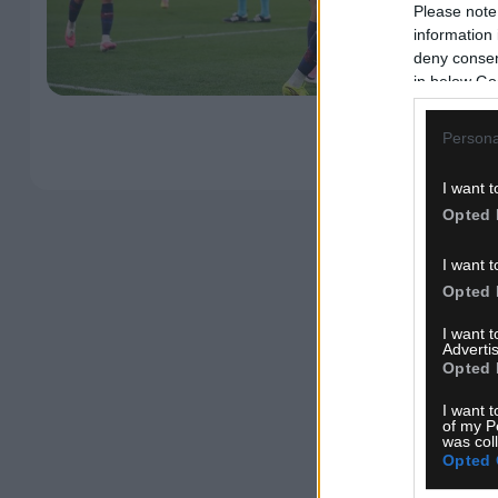
Please note
information 
deny consent
in below Go
Persona
I want t
Opted 
I want t
Opted 
I want 
Advertis
Opted 
I want t
of my P
was col
Opted 