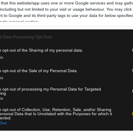
αντιμετωπίσει την Άστον Βίλα στον τελικό του UEFA Supe
 that this website/app uses one or more Google services and may gath
including but not limited to your visit or usage behaviour. You may click 
Οι πρωταθλητές Ευρώπης εξασφάλισαν τη συμμετοχή το
 to Google and its third-party tags to use your data for below specifi
στη διοργάνωση μετά την κατάκτηση του δεύτερου διαδο
ogle consent section.
Champions League, επικρατώντας της…
l Data Processing Opt Outs
Δείτε Περισσότερα
o opt-out of the Sharing of my personal data.
In
o opt-out of the Sale of my Personal Data.
In
to opt-out of processing my Personal Data for Targeted
ing.
In
o opt-out of Collection, Use, Retention, Sale, and/or Sharing
ersonal Data that Is Unrelated with the Purposes for which it
lected.
Out