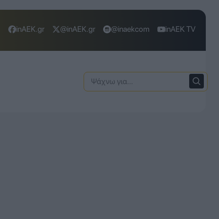
inAEK.gr
@inAEK.gr
@inaekcom
inAEK TV
Ψάχνω
για: