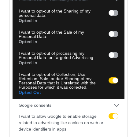
services and may gather and store information including but
not limited to your visit or usage behaviour. You may click to
I want to opt-out of the Sharing of my
personal data.
grant or deny consent to Google and its third-party tags to
Opted In
use your data for below specified purposes in below Google
consent section.
I want to opt-out of the Sale of my
Personal Data.
Opted In
I want to opt-out of processing my
Personal Data for Targeted Advertising.
Opted In
I want to opt-out of Collection, Use,
07.08.2026, 13:50
Retention, Sale, and/or Sharing of my
Personal Data that Is Unrelated with the
Αττική: Τρεις συλλήψεις για εισαγωγή 18 κιλών
Purposes for which it was collected.
κάνναβης μέσω του «Ελ. Βενιζέλος»
Opted Out
Google consents
I want to allow Google to enable storage
related to advertising like cookies on web or
device identifiers in apps.