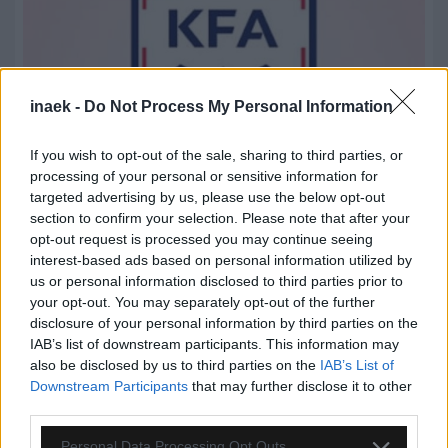
inaek -
Do Not Process My Personal Information
If you wish to opt-out of the sale, sharing to third parties, or
processing of your personal or sensitive information for
targeted advertising by us, please use the below opt-out
section to confirm your selection. Please note that after your
opt-out request is processed you may continue seeing
interest-based ads based on personal information utilized by
07.08.2026, 14:08
us or personal information disclosed to third parties prior to
Σάλος στη Νότια Κορέα: Καταγγελίες για παροχή
your opt-out. You may separately opt-out of the further
σεξουαλικών υπηρεσιών σε ξένους διαιτητές
disclosure of your personal information by third parties on the
IAB’s list of downstream participants. This information may
also be disclosed by us to third parties on the
IAB’s List of
Downstream Participants
that may further disclose it to other
third parties.
Please note that this website/app uses one or more Google
Personal Data Processing Opt Outs