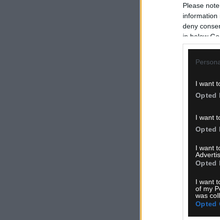
Please note
information 
deny consent
in below Go
Persona
I want t
Opted 
I want t
Opted 
I want 
Advertis
Opted 
I want t
of my P
was col
Opted 