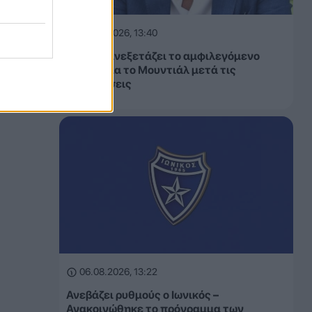
06.08.2026, 13:40
FIFA: Επανεξετάζει το αμφιλεγόμενο
σχέδιο για το Μουντιάλ μετά τις
αντιδράσεις
06.08.2026, 13:22
Ανεβάζει ρυθμούς ο Ιωνικός –
Ανακοινώθηκε το πρόγραμμα των