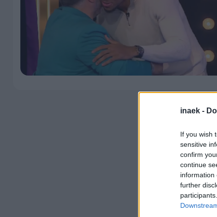
inaek -
Do
If you wish 
sensitive in
confirm you
continue se
information 
further disc
participants
Downstream 