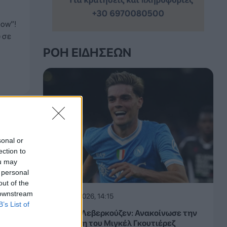
how”!
 σε
ΡΟΉ ΕΙΔΉΣΕΩΝ
sonal or
ection to
ou may
 personal
out of the
 downstream
06.08.2026, 14:15
B’s List of
Μπάγερ Λεβερκούζεν: Ανακοίνωσε την
απόκτηση του Μιγκέλ Γκουτιέρεζ