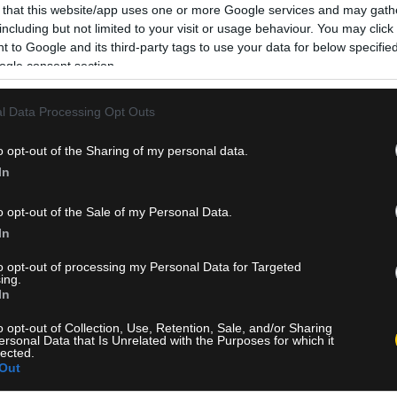
 that this website/app uses one or more Google services and may gath
including but not limited to your visit or usage behaviour. You may click 
 to Google and its third-party tags to use your data for below specifi
ogle consent section.
l Data Processing Opt Outs
o opt-out of the Sharing of my personal data.
In
o opt-out of the Sale of my Personal Data.
In
to opt-out of processing my Personal Data for Targeted
ing.
In
o opt-out of Collection, Use, Retention, Sale, and/or Sharing
ersonal Data that Is Unrelated with the Purposes for which it
lected.
Out