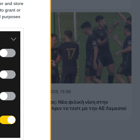
er and store
to grant or
ed purposes
06.08.2026, 13:58
Ατρόμητος: Νέα φιλική νίκη στην
Πολωνία πριν το τεστ με την ΑΕ Λεμεσού