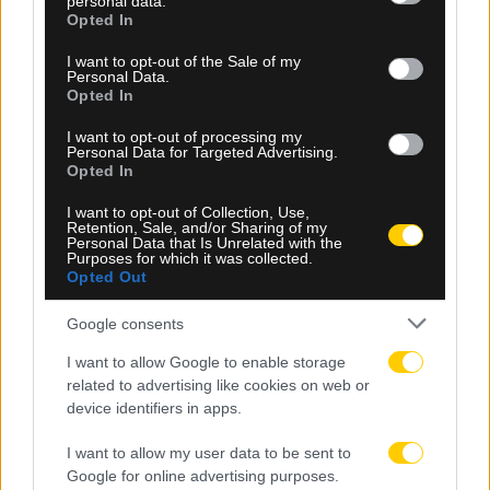
personal data.
grant or deny consent to Google and its third-party tags to
Opted In
use your data for below specified purposes in below Google
consent section.
I want to opt-out of the Sale of my
Personal Data.
Opted In
I want to opt-out of processing my
Personal Data for Targeted Advertising.
Opted In
I want to opt-out of Collection, Use,
Retention, Sale, and/or Sharing of my
10.08.2026, 21:24
Personal Data that Is Unrelated with the
Purposes for which it was collected.
Opted Out
Μπαρτσελόνα: Αγωνία για τον τραυματισμό του
Ρούνι Μπαρντάτζι – Φόβοι για πολύμηνη απουσία
Google consents
I want to allow Google to enable storage
related to advertising like cookies on web or
device identifiers in apps.
I want to allow my user data to be sent to
Google for online advertising purposes.