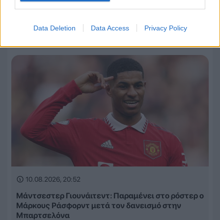
Επιστροφή Τζιμπούρ στο ελληνικό ποδόσφαιρο:
Ανέλαβε επικεφαλής ποδοσφαιρικού τμήματος
Data Deletion
Data Access
Privacy Policy
στον Αχαρναϊκό!
10.08.2026, 20:52
Μάντσεστερ Γιουνάιτεντ: Παραμένει στο ρόστερ ο
Μάρκους Ράσφορντ μετά τον δανεισμό στην
Μπαρτσελόνα