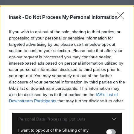
inaek -
Do Not Process My Personal Information
If you wish to opt-out of the sale, sharing to third parties, or
processing of your personal or sensitive information for
targeted advertising by us, please use the below opt-out
section to confirm your selection. Please note that after your
opt-out request is processed you may continue seeing
interest-based ads based on personal information utilized by
us or personal information disclosed to third parties prior to
your opt-out. You may separately opt-out of the further
10.08.2026, 22:01
disclosure of your personal information by third parties on the
IAB’s list of downstream participants. This information may
Μαρέσκα: «Προς το παρόν, ο Ρόδρι θα επιστρέψει
also be disclosed by us to third parties on the
IAB’s List of
στο Μάντσεστερ την Παρασκευή»
Downstream Participants
that may further disclose it to other
third parties.
Please note that this website/app uses one or more Google
Personal Data Processing Opt Outs
services and may gather and store information including but
not limited to your visit or usage behaviour. You may click to
I want to opt-out of the Sharing of my