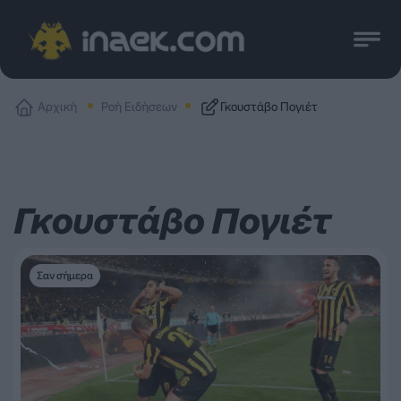
Αρχική
Ροή Ειδήσεων
Γκουστάβο Πογιέτ
Γκουστάβο Πογιέτ
Σαν σήμερα