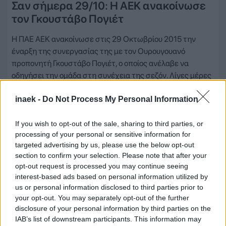
Σαν σήμερα 29/10: Η ΑΕΚ ανακοίνωσε
τον Γκουστάβο Πογιέτ
Η ΠΑΕ ΑΕΚ ανακοίνωσε στις 29 Οκτωβρίου 2015 την
έναρξη της συνεργασίας της με τον Ουρουγουανό
προπονητή Γκουστάβο Πογιέτ, ο οποίος ανέλαβε να
οδηγήσει την ομάδα στη συνέχεια της σεζόν. Λίγες μέρες
νωρίτερα, ο Τραϊανός Δέλλας είχε αποχωρήσει από τον
inaek -
Do Not Process My Personal Information
πάγκο έπειτα από τη βαριά ήττα στο Καραϊσκάκη…
Δείτε Περισσότερα
If you wish to opt-out of the sale, sharing to third parties, or
processing of your personal or sensitive information for
targeted advertising by us, please use the below opt-out
section to confirm your selection. Please note that after your
opt-out request is processed you may continue seeing
interest-based ads based on personal information utilized by
us or personal information disclosed to third parties prior to
your opt-out. You may separately opt-out of the further
disclosure of your personal information by third parties on the
IAB’s list of downstream participants. This information may