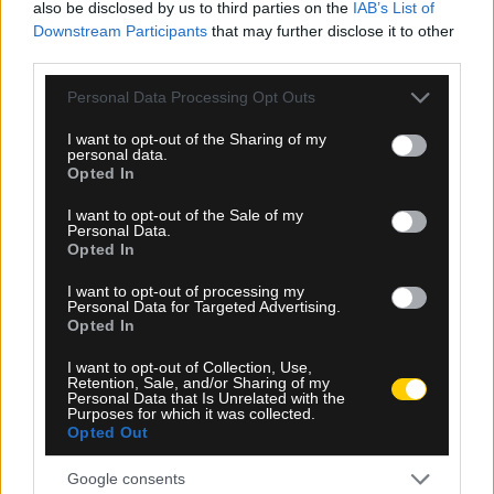
also be disclosed by us to third parties on the
IAB’s List of
Downstream Participants
that may further disclose it to other
third parties.
Please note that this website/app uses one or more Google
Personal Data Processing Opt Outs
services and may gather and store information including but
not limited to your visit or usage behaviour. You may click to
I want to opt-out of the Sharing of my
personal data.
grant or deny consent to Google and its third-party tags to
Opted In
use your data for below specified purposes in below Google
Ροή Ειδήσεων
consent section.
I want to opt-out of the Sale of my
Personal Data.
Opted In
I want to opt-out of processing my
Personal Data for Targeted Advertising.
Opted In
I want to opt-out of Collection, Use,
Retention, Sale, and/or Sharing of my
Personal Data that Is Unrelated with the
Purposes for which it was collected.
Opted Out
Google consents