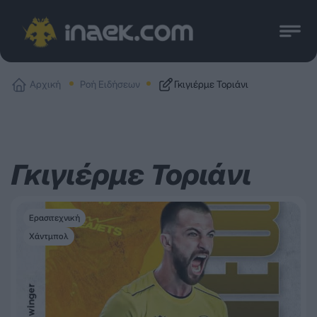
Αρχική
Ροή Ειδήσεων
Γκιγιέρμε Τοριάνι
Γκιγιέρμε Τοριάνι
Ερασιτεχνική
Χάντμπολ