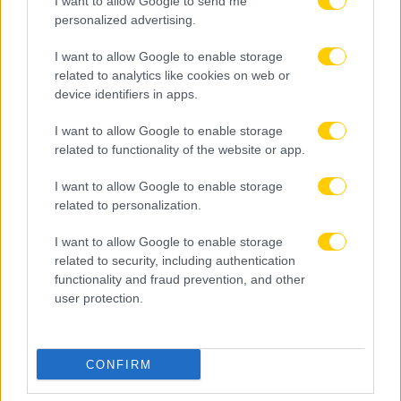
I want to allow Google to send me
personalized advertising.
I want to allow Google to enable storage
related to analytics like cookies on web or
device identifiers in apps.
I want to allow Google to enable storage
related to functionality of the website or app.
09.08.2026, 17:02
Αθλητικό τηλεοπτικό πρόγραμμα 11/08:
I want to allow Google to enable storage
Αναλυτικά οι αγώνες και τα κανάλια
related to personalization.
I want to allow Google to enable storage
related to security, including authentication
functionality and fraud prevention, and other
user protection.
CONFIRM