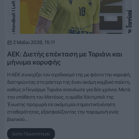
2 Μαΐου 2026, 15:11
ΑΕΚ: Διετής επέκταση με Τοριάνι και
μήνυμα κορυφής
Η ΑΕΚ συνεχίζει τον σχεδιασμό της με φόντο την κορυφή,
διατηρώντας στο ρόστερ της έναν ακόμη κομβικό παίκτη,
καθώς ο Γκιγιέρμε Τοριάνι ανανέωσε για δύο χρόνια. Μετά
την υπόθεση του Ματέους, η ομάδα Χάντμπολ της
Ένωσης προχωρά σε ακόμη μία σημαντική κίνηση
σταθερότητας, εξασφαλίζοντας την παραμονή ενός
βασικού…
Δείτε Περισσότερα