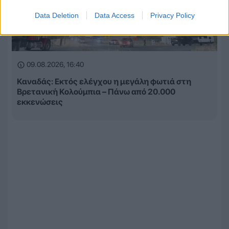
Data Deletion
Data Access
Privacy Policy
09.08.2026, 16:40
Καναδάς: Εκτός ελέγχου η μεγάλη φωτιά στη
Βρετανική Κολούμπια – Πάνω από 20.000
εκκενώσεις