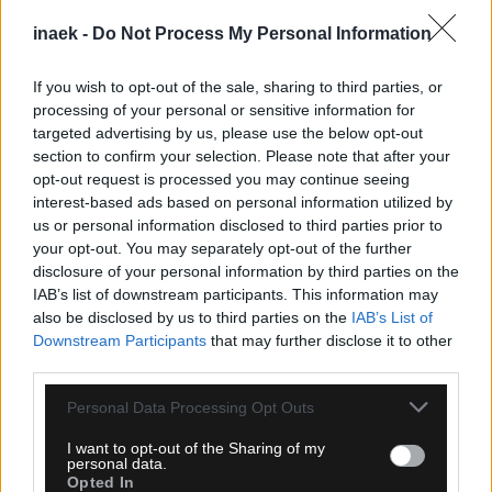
inaek -
Do Not Process My Personal Information
If you wish to opt-out of the sale, sharing to third parties, or
28 Ιανουαρίου 2026, 16:59
processing of your personal or sensitive information for
ΑΕΚ Χάντμπολ: Στην Ελλάδα ο Τοριάνι
targeted advertising by us, please use the below opt-out
section to confirm your selection. Please note that after your
(vid)
opt-out request is processed you may continue seeing
interest-based ads based on personal information utilized by
Στην Ελλάδα βρίσκεται ο Γκιγιέρμε Τοριάνι, ένα από τα
us or personal information disclosed to third parties prior to
νεότερα μεταγραφικά αποκτήματα της ΑΕΚ. Ο
your opt-out. You may separately opt-out of the further
Βραζιλιάνος παίκτης έφτασε χθες στην Αθήνα και
disclosure of your personal information by third parties on the
ακολούθησε το ταξίδι των RJ Ματέους, Περίν και Γκιγιέρμε
IAB’s list of downstream participants. This information may
Πεσότο, ολοκληρώνοντας τη νέα «κιτρινόμαυρη» άφιξη
also be disclosed by us to third parties on the
IAB’s List of
Downstream Participants
that may further disclose it to other
στην πρωτεύουσα. Μετά την άφιξή του, ο Τοριάνι
third parties.
επισκέφθηκε τα…
Please note that this website/app uses one or more Google
Personal Data Processing Opt Outs
Δείτε Περισσότερα
services and may gather and store information including but
not limited to your visit or usage behaviour. You may click to
I want to opt-out of the Sharing of my
personal data.
grant or deny consent to Google and its third-party tags to
Opted In