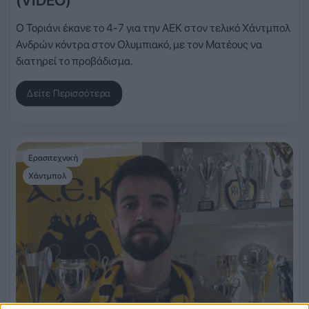
(VIDEO)
Ο Τοριάνι έκανε το 4-7 για την ΑΕΚ στον τελικό Χάντμπολ
Ανδρών κόντρα στον Ολυμπιακό, με τον Ματέους να
διατηρεί το προβάδισμα.
Δείτε Περισσότερα
Ερασιτεχνική
Χάντμπολ