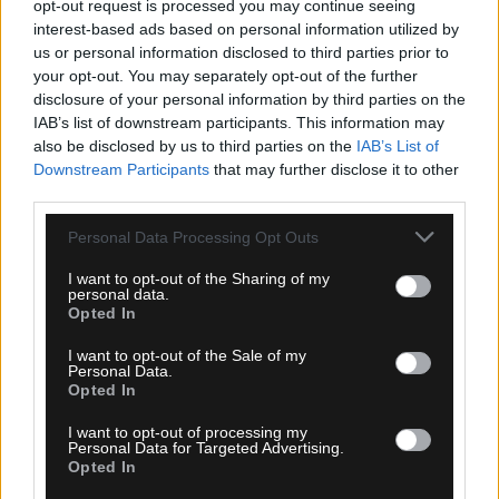
opt-out request is processed you may continue seeing
Ροή Ειδήσεων
interest-based ads based on personal information utilized by
us or personal information disclosed to third parties prior to
your opt-out. You may separately opt-out of the further
disclosure of your personal information by third parties on the
IAB’s list of downstream participants. This information may
also be disclosed by us to third parties on the
IAB’s List of
Downstream Participants
that may further disclose it to other
third parties.
Please note that this website/app uses one or more Google
Personal Data Processing Opt Outs
services and may gather and store information including but
not limited to your visit or usage behaviour. You may click to
I want to opt-out of the Sharing of my
personal data.
grant or deny consent to Google and its third-party tags to
Opted In
use your data for below specified purposes in below Google
consent section.
I want to opt-out of the Sale of my
08.08.2026, 23:33
Personal Data.
Opted In
ΑΕΚ – Athens Kallithea: Τα highlights του αγώνα
(vid)
I want to opt-out of processing my
Personal Data for Targeted Advertising.
Opted In