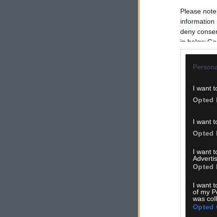
Please note
information 
deny consent
in below Go
Persona
I want t
Opted 
I want t
Opted 
I want 
Advertis
Opted 
I want t
of my P
was col
Opted 