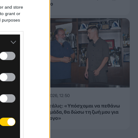
την άνοδο
er and store
to grant or
ed purposes
06.08.2026, 12:50
Μίλαν Βιτάλις: «Υπόσχομαι να πεθάνω
για την ομάδα, θα δώσω τη ζωή μου για
τον σύλλογο»