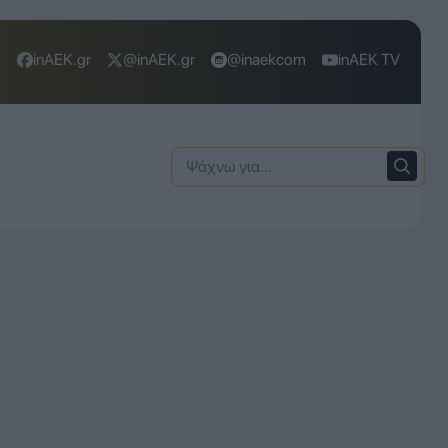
inAEK.gr
@inAEK.gr
@inaekcom
inAEK TV
Ψάχνω
για: