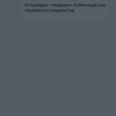
Ο Γκριεζμάν «πλήγωσε» τη Μοντερέι του
Αλμέιδα στο Leagues Cup