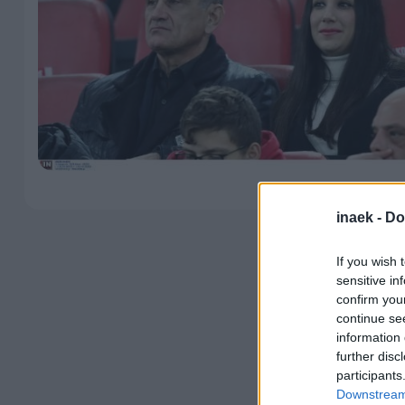
inaek -
Do
If you wish 
sensitive in
confirm you
continue se
information 
further disc
participants
Downstream 