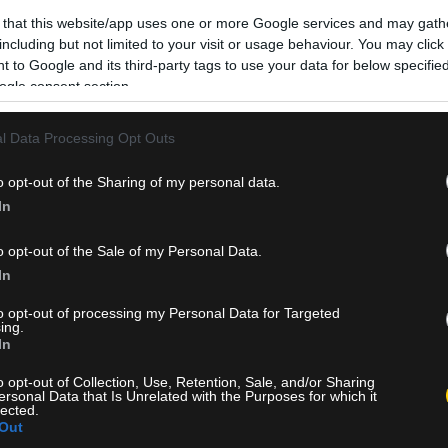
 that this website/app uses one or more Google services and may gath
including but not limited to your visit or usage behaviour. You may click 
 to Google and its third-party tags to use your data for below specifi
ogle consent section.
l Data Processing Opt Outs
o opt-out of the Sharing of my personal data.
In
o opt-out of the Sale of my Personal Data.
In
to opt-out of processing my Personal Data for Targeted
ing.
In
o opt-out of Collection, Use, Retention, Sale, and/or Sharing
ersonal Data that Is Unrelated with the Purposes for which it
lected.
Out