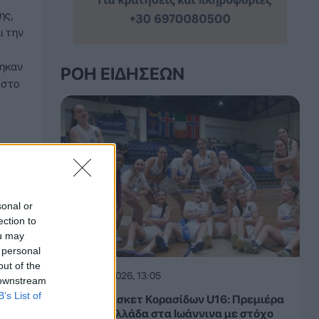
ης,
ι την
τηκαν
ΡΟΉ ΕΙΔΉΣΕΩΝ
 στο
sonal or
ection to
ou may
 personal
out of the
06.08.2026, 13:05
 downstream
B’s List of
Ευρωμπάσκετ Κορασίδων U16: Πρεμιέρα
για την Ελλάδα στα Ιωάννινα με στόχο