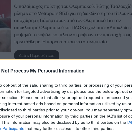
Ο παλαίμαχος παίκτης του Ολυμπιακού, Γιώτης Τσαλουχίδ
μίλησε στο Metropolis 95.5 για τη διεκδίκηση του τίτλου κα
αποχώρηση Γιάρεμτσουκ από τον Ολυμπιακό. Για τον
αποκλεισμό Ολυμπιακού και ΠΑΟΚ σχολίασε: «Αποκλείσ
με ψηλά το κεφάλι και πλέον στρέφουν την προσοχή τους
πρωτάθλημα. Η παρουσία τους στα τελευταία…
Δείτε Περισσότερα
 Not Process My Personal Information
to opt-out of the sale, sharing to third parties, or processing of your per
formation for targeted advertising by us, please use the below opt-out s
r selection. Please note that after your opt-out request is processed y
eing interest-based ads based on personal information utilized by us or
disclosed to third parties prior to your opt-out. You may separately opt-
losure of your personal information by third parties on the IAB’s list of
. This information may also be disclosed by us to third parties on the
IA
Participants
that may further disclose it to other third parties.