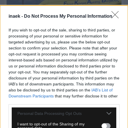
inaek -
Do Not Process My Personal Information
If you wish to opt-out of the sale, sharing to third parties, or
processing of your personal or sensitive information for
targeted advertising by us, please use the below opt-out
section to confirm your selection. Please note that after your
opt-out request is processed you may continue seeing
interest-based ads based on personal information utilized by
us or personal information disclosed to third parties prior to
09.08.2026, 11:50
your opt-out. You may separately opt-out of the further
disclosure of your personal information by third parties on the
Πάρος: Στο μικροσκόπιο οι συνθήκες θανάτου του
IAB’s list of downstream participants. This information may
4χρονου στην πισίνα beach bar
also be disclosed by us to third parties on the
IAB’s List of
Downstream Participants
that may further disclose it to other
third parties.
Please note that this website/app uses one or more Google
Personal Data Processing Opt Outs
services and may gather and store information including but
not limited to your visit or usage behaviour. You may click to
I want to opt-out of the Sharing of my