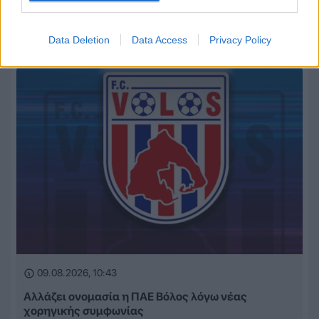
Η Νιούκαστλ απέρριψε πρόταση 50 εκατομμυρίων
λιρών της Μάντσεστερ Γιουνάιτεντ για τον Χολ
Data Deletion
Data Access
Privacy Policy
09.08.2026, 10:43
Αλλάζει ονομασία η ΠΑΕ Βόλος λόγω νέας
χορηγικής συμφωνίας