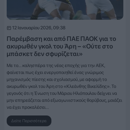
12 Ιανουαρίου 2026, 09:38
Παρέμβαση και από ΠΑΕ ΠΑΟΚ για το
ακυρωθέν γκολ του Άρη – «Ούτε στο
μπάσκετ δεν σφυρίζεται»
Με το… καλησπέρα της νέας εποχής για την ΑΕΚ,
φαίνεται πως έχει ενεργοποιηθεί ένας γνώριμος
μηχανισμός πίεσης και σχολιασμού, με αφορμή το
ακυρωθέν γκολ του Άρη στο «Κλεάνθης Βικελίδης». Το
γεγονός ότι η Ένωση του Μάριου Ηλιόπουλου δείχνει να
μην επηρεάζεται από εξωαγωνιστικούς θορύβους, μοιάζει
να έχει προκαλέσει…
Δείτε Περισσότερα