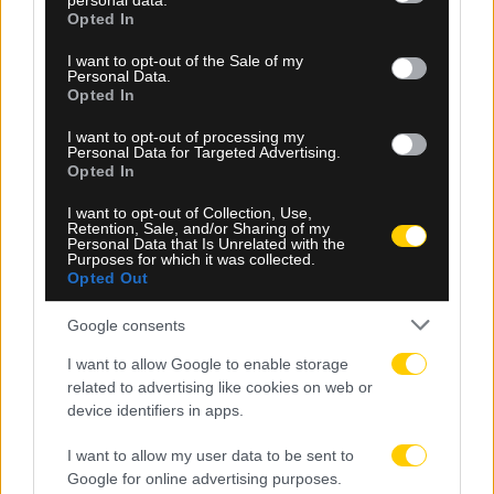
personal data.
grant or deny consent to Google and its third-party tags to
Opted In
use your data for below specified purposes in below Google
consent section.
I want to opt-out of the Sale of my
Personal Data.
Opted In
I want to opt-out of processing my
Personal Data for Targeted Advertising.
Opted In
09.08.2026, 11:20
I want to opt-out of Collection, Use,
ΑΕΚ: Με τη νέα φανέλα στο Super Cup κόντρα
Retention, Sale, and/or Sharing of my
στον ΟΦΗ
Personal Data that Is Unrelated with the
Purposes for which it was collected.
Opted Out
Google consents
I want to allow Google to enable storage
related to advertising like cookies on web or
device identifiers in apps.
I want to allow my user data to be sent to
Google for online advertising purposes.