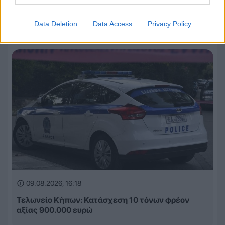
Καναδάς: Εκτός ελέγχου η μεγάλη φωτιά στη
Βρετανική Κολούμπια – Πάνω από 20.000
εκκενώσεις
Data Deletion
Data Access
Privacy Policy
09.08.2026, 16:18
Τελωνείο Κήπων: Κατάσχεση 10 τόνων φρέον
αξίας 900.000 ευρώ