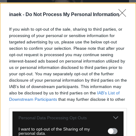
inaek -
Do Not Process My Personal Information
If you wish to opt-out of the sale, sharing to third parties, or
processing of your personal or sensitive information for
targeted advertising by us, please use the below opt-out
section to confirm your selection. Please note that after your
opt-out request is processed you may continue seeing
interest-based ads based on personal information utilized by
us or personal information disclosed to third parties prior to
your opt-out. You may separately opt-out of the further
09.08.2026, 17:20
disclosure of your personal information by third parties on the
Ολυμπιακός: Ανοίγει ο δρόμος για Μπραγκάνσα
IAB’s list of downstream participants. This information may
μετά το «αντίο» στη Σπόρτινγκ
also be disclosed by us to third parties on the
IAB’s List of
Downstream Participants
that may further disclose it to other
third parties.
Please note that this website/app uses one or more Google
Personal Data Processing Opt Outs
services and may gather and store information including but
not limited to your visit or usage behaviour. You may click to
I want to opt-out of the Sharing of my
personal data.
grant or deny consent to Google and its third-party tags to