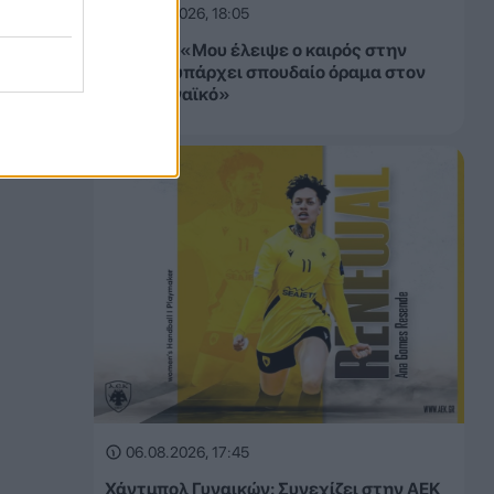
06.08.2026, 18:05
Γκαρσία: «Μου έλειψε ο καιρός στην
Ελλάδα, υπάρχει σπουδαίο όραμα στον
Παναθηναϊκό»
06.08.2026, 17:45
Χάντμπολ Γυναικών: Συνεχίζει στην ΑΕΚ