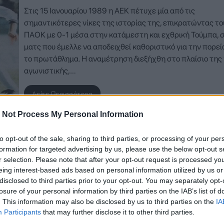
Στις 15 Ιανουαρίου 1989 η ΑΕΚ πέτυχε μία από τις
σημαντικότερες νίκες της ιστορίας της, επικρατώντας το
ΠΑΟΚ με 0-1 μέσα στην κατάμεστη και εχθρική Τούμπα, 
ματς που έμελλε να αποδειχθεί καθοριστικό για την πορεί
το πρωτάθλημα. Η αναμέτρηση διεξήχθη στο πλαίσιο της
αγωνιστικής,…
Δείτε Περισσότερα
 Not Process My Personal Information
to opt-out of the sale, sharing to third parties, or processing of your per
10 Δεκεμβρίου 2025, 08:40
formation for targeted advertising by us, please use the below opt-out s
Σαν σήμερα 10/12: Το ιστορικό 8-0 κόν
r selection. Please note that after your opt-out request is processed y
στην Ξάνθη
eing interest-based ads based on personal information utilized by us or
disclosed to third parties prior to your opt-out. You may separately opt-
losure of your personal information by third parties on the IAB’s list of
Στις 10 Δεκεμβρίου 1989, για τη 13η αγωνιστική της Α΄ Εθ
. This information may also be disclosed by us to third parties on the
IA
η ΑΕΚ υποδέχθηκε την Ξάνθη στη Νέα Φιλαδέλφεια και
Participants
that may further disclose it to other third parties.
πραγματοποίησε μία από τις πιο εντυπωσιακές της εμφαν