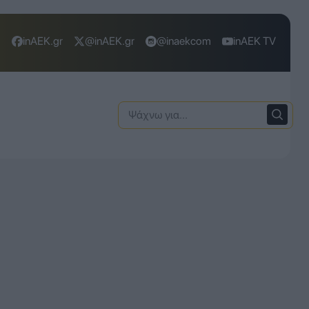
inAEK.gr
@inAEK.gr
@inaekcom
inAEK TV
Ψάχνω
για: