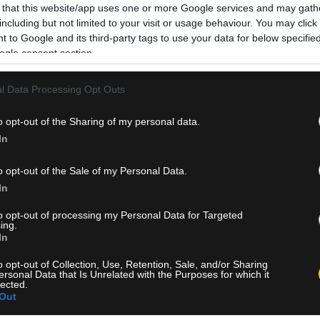
στη δεκαετία. Η Ξάνθη βρισκόταν στην πρώτη της συμμ
 that this website/app uses one or more Google services and may gath
στη μεγάλη κατηγορία, έχοντας αποσπάσει την προηγού
including but not limited to your visit or usage behaviour. You may click 
 to Google and its third-party tags to use your data for below specifi
αγωνιστική ισοπαλία 0-0 από…
ogle consent section.
Δείτε Περισσότερα
l Data Processing Opt Outs
o opt-out of the Sharing of my personal data.
In
o opt-out of the Sale of my Personal Data.
In
to opt-out of processing my Personal Data for Targeted
ing.
In
o opt-out of Collection, Use, Retention, Sale, and/or Sharing
ersonal Data that Is Unrelated with the Purposes for which it
lected.
Out