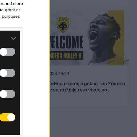
ετοχή
er and store
μενη
to grant or
ed purposes
06.08.2026, 18:23
Νόλεϊ: «Καθοριστικός ο ρόλος του Σάκοτα
– Έτοιμος να παλέψω για νίκες και
τίτλους»