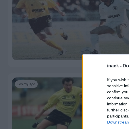
inaek -
Do
If you wish 
Σαν σήμερα
sensitive in
confirm you
continue se
information 
further disc
participants
Downstream 