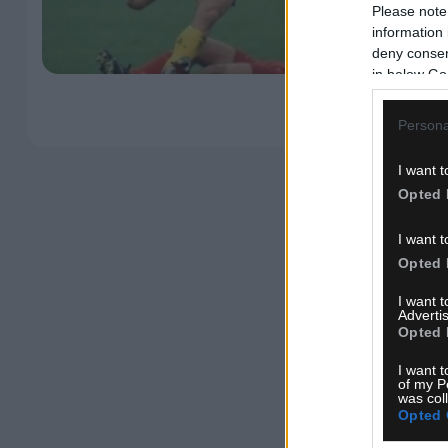
Please note
information 
deny consent
in below Go
Persona
I want t
Opted 
I want t
Opted 
I want 
Advertis
Opted 
I want t
of my P
was col
Opted 