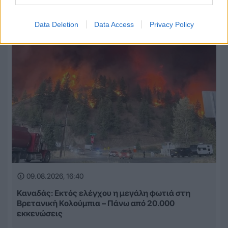
Data Deletion
Data Access
Privacy Policy
09.08.2026, 16:40
Καναδάς: Εκτός ελέγχου η μεγάλη φωτιά στη
Βρετανική Κολούμπια – Πάνω από 20.000
εκκενώσεις