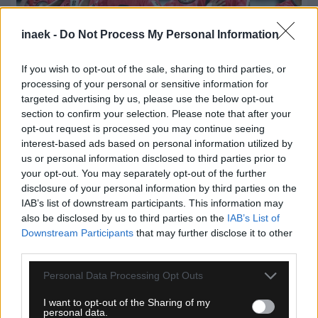
inaek -
Do Not Process My Personal Information
If you wish to opt-out of the sale, sharing to third parties, or
processing of your personal or sensitive information for
targeted advertising by us, please use the below opt-out
section to confirm your selection. Please note that after your
opt-out request is processed you may continue seeing
interest-based ads based on personal information utilized by
09.08.2026, 17:50
us or personal information disclosed to third parties prior to
your opt-out. You may separately opt-out of the further
KFA: Συγγνώμη μετά τις καταγγελίες για
disclosure of your personal information by third parties on the
«σεξουαλικές υπηρεσίες» σε ξένους διαιτητές
IAB’s list of downstream participants. This information may
also be disclosed by us to third parties on the
IAB’s List of
Downstream Participants
that may further disclose it to other
third parties.
Please note that this website/app uses one or more Google
Personal Data Processing Opt Outs
services and may gather and store information including but
not limited to your visit or usage behaviour. You may click to
I want to opt-out of the Sharing of my
personal data.
grant or deny consent to Google and its third-party tags to