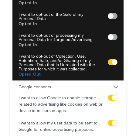
Opted In
use your data for below specified purposes in below Google
consent section.
I want to opt-out of the Sale of my
Personal Data.
Opted In
I want to opt-out of processing my
Personal Data for Targeted Advertising.
Opted In
09.08.2026, 17:20
I want to opt-out of Collection, Use,
Retention, Sale, and/or Sharing of my
Ολυμπιακός: Ανοίγει ο δρόμος για Μπραγκάνσα
Personal Data that Is Unrelated with the
Purposes for which it was collected.
μετά το «αντίο» στη Σπόρτινγκ
Opted Out
Google consents
I want to allow Google to enable storage
related to advertising like cookies on web or
device identifiers in apps.
I want to allow my user data to be sent to
Google for online advertising purposes.