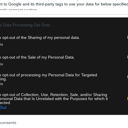
πλέι οφ της Super League 2. Ο Γιώργος Αντωνόπουλος
 to Google and its third-party tags to use your data for below specifi
αναλαμβάνει τα ηνία της πρώτης…
ogle consent section.
Δείτε Περισσότερα
l Data Processing Opt Outs
o opt-out of the Sharing of my personal data.
In
o opt-out of the Sale of my Personal Data.
In
to opt-out of processing my Personal Data for Targeted
ing.
In
o opt-out of Collection, Use, Retention, Sale, and/or Sharing
ersonal Data that Is Unrelated with the Purposes for which it
lected.
Out
consents