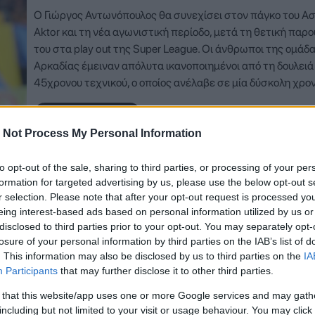
Ο Γιώργος Αντωνόπουλος θα συνεχίσει στον πάγκο του Α
Aktor και τη νέα αγωνιστική περίοδο, μετά τη θετική παρ
του στα play out της Super League. Οι άνθρωποι της ομάδ
Αρκαδίας έμειναν απόλυτα ικανοποιημένοι από τη δουλειά
45χρονου τεχνικού, ο οποίος ανέλαβε σε μία δύσκολη χρο
Δείτε Περισσότερα
 Not Process My Personal Information
to opt-out of the sale, sharing to third parties, or processing of your per
formation for targeted advertising by us, please use the below opt-out s
4 Μαρτίου 2026, 14:41
r selection. Please note that after your opt-out request is processed y
eing interest-based ads based on personal information utilized by us or
Ο Βεργέτης στον πάγκο του Αστέρα Akt
disclosed to third parties prior to your opt-out. You may separately opt-
losure of your personal information by third parties on the IAB’s list of
Γιώργος Αντωνόπουλος αναλαμβάνει τον πάγκο του Αστέ
. This information may also be disclosed by us to third parties on the
IA
Aktor για την παραμονή στην κατηγορία. Η διοίκηση του 
Participants
that may further disclose it to other third parties.
Aktor ανακοίνωσε την αλλαγή στην τεχνική ηγεσία, με στ
 that this website/app uses one or more Google services and may gath
την ενίσχυση της ομάδας στα εναπομείναντα παιχνίδια τ
including but not limited to your visit or usage behaviour. You may click 