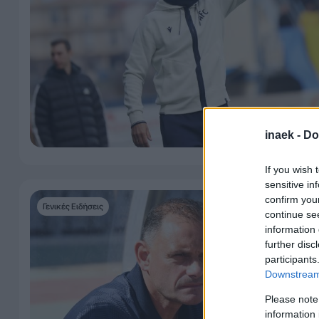
inaek -
Do
If you wish 
sensitive in
confirm you
Γενικές Ειδήσεις
continue se
information 
further disc
participants
Downstream 
Please note
information 