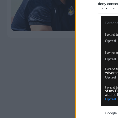
deny consent
in below Go
Persona
I want t
Opted 
I want t
Opted 
I want 
Advertis
Opted 
I want t
of my P
was col
Opted 
Google 