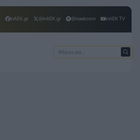
inAEK.gr
@inAEK.gr
@inaekcom
inAEK TV
Ψάχνω
για: