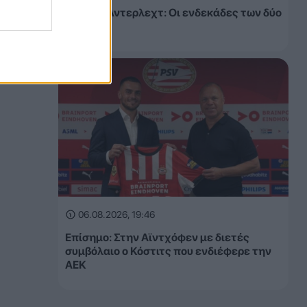
ΠΑΟΚ – Άντερλεχτ: Οι ενδεκάδες των δύο
ομάδων
06.08.2026, 19:46
Επίσημο: Στην Αϊντχόφεν με διετές
συμβόλαιο ο Κόστιτς που ενδιέφερε την
ΑΕΚ