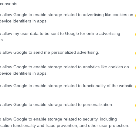
consents
Δείτε Περισσότερα
o allow Google to enable storage related to advertising like cookies on
evice identifiers in apps.
o allow my user data to be sent to Google for online advertising
20 Ιανουαρίου 2026, 11:42
s.
Survivor: Νίκη ασυλίας για τους Επαρχι
to allow Google to send me personalized advertising.
– Ποιος είναι ο νέος υποψήφιος προς
αποχώρηση (vid)
o allow Google to enable storage related to analytics like cookies on
evice identifiers in apps.
Οι Επαρχιώτες ήταν εκείνοι που χαμογέλασαν στο αγώνι
ασυλίας του Survivor, καταφέρνοντας να επικρατήσουν τ
o allow Google to enable storage related to functionality of the website
Αθηναίων σε μια αναμέτρηση με ένταση και υψηλό βαθμό
δυσκολίας. Η ομάδα των Επαρχιωτών μπήκε αποφασισμέ
στον στίβο μάχης, θέλοντας να αντιδράσει μετά την ήττα
o allow Google to enable storage related to personalization.
προηγούμενης ημέρας. Με μεγαλύτερη συγκέντρωση και
ενέργεια,…
o allow Google to enable storage related to security, including
cation functionality and fraud prevention, and other user protection.
Δείτε Περισσότερα