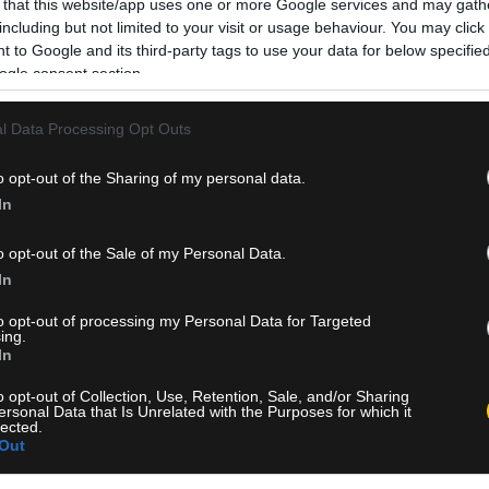
 that this website/app uses one or more Google services and may gath
συμβούλιο. Το τελευταίο επεισόδιο ολοκληρώθηκε με
including but not limited to your visit or usage behaviour. You may click 
πανηγυρισμούς στην πλευρά των «Επαρχιωτών» και ακό
 to Google and its third-party tags to use your data for below specifi
ogle consent section.
ήττα για τους «Αθηναίους», αποτέλεσμα που…
Δείτε Περισσότερα
l Data Processing Opt Outs
o opt-out of the Sharing of my personal data.
In
20 Ιανουαρίου 2026, 11:46
o opt-out of the Sale of my Personal Data.
Survivor: Το trailer του νέου επεισοδίου 
In
(vid)
to opt-out of processing my Personal Data for Targeted
ing.
Το κλίμα στον Άγιο Δομίνικο έχει αγριέψει επικίνδυνα, με τ
In
ισορροπίες ανάμεσα σε Αθηναίους και Επαρχιώτες να
δοκιμάζονται όσο ποτέ άλλοτε. Οι τελευταίες εξελίξεις στ
o opt-out of Collection, Use, Retention, Sale, and/or Sharing
ersonal Data that Is Unrelated with the Purposes for which it
«Survivor – Αθηναίοι VS Επαρχιώτες» δείχνουν πως το παι
lected.
έχει περάσει πια σε άλλη πίστα, εκεί όπου η στρατηγική, ο
Out
συμμαχίες και η…