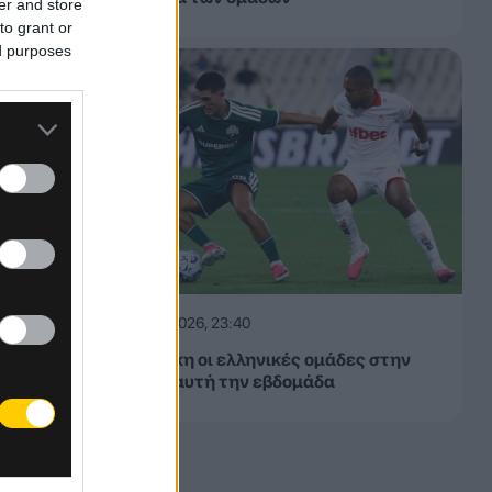
er and store
to grant or
μη μία
ed purposes
20/1
06.08.2026, 23:40
ις
Δίχως νίκη οι ελληνικές ομάδες στην
Ευρώπη αυτή την εβδομάδα
ο
χνίδι
ι