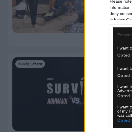
Please note
information 
deny consent
in below Go
Persona
I want t
Opted 
Γενικές Ειδήσεις
I want t
Opted 
I want 
Advertis
Opted 
I want t
of my P
was col
Opted 