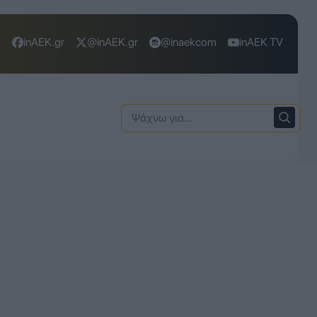
inAEK.gr
@inAEK.gr
@inaekcom
inAEK TV
Ψάχνω
για: