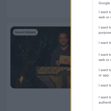
Google 
I want t
web or d
I want t
purpose
Γενικές Ειδήσεις
I want 
I want t
web or d
I want t
or app.
I want t
I want t
authenti