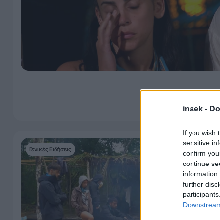
inaek -
Do
If you wish 
sensitive in
Γενικές Ειδήσεις
confirm you
continue se
information 
further disc
participants
Downstream 