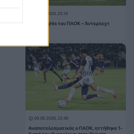
06.08.2026, 23:14
Τα highlights του ΠΑΟΚ – Άντερλεχτ
(VIDEO)
06.08.2026, 22:49
Αναποτελεσματικός ο ΠΑΟΚ, ηττήθηκε 1-