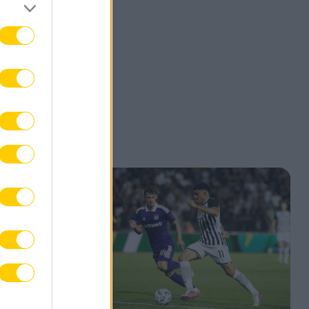
ώτες
σμα
ων
νη
 της