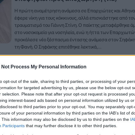
Η πρώτη αναμέτρηση ανάμεσα σε Επαρχιώτες και Αθηνα
έφερε νίκη για τους κόκκινους, αλλά επισκιάστηκε από το
τραυματισμό του Γιάννη Στίνη. Ο παίκτης μεταφέρθηκε ά
στο νοσοκομείο για νοσηλεία, ενώ η ήττα των Επαρχιωτώ
προκάλεσε νέο ξέσπασμα έντασης ανάμεσα στον Σηφάκη
τη Φανή. Ο Σηφάκης επιτέθηκε λεκτικά,…
Δείτε Περισσότερα
 Not Process My Personal Information
to opt-out of the sale, sharing to third parties, or processing of your per
formation for targeted advertising by us, please use the below opt-out s
20 Ιανουαρίου 2026, 23:05
r selection. Please note that after your opt-out request is processed y
Survivor: Στα «κόκκινα» το κλίμα πριν τ
eing interest-based ads based on personal information utilized by us or
ασυλία (vid)
disclosed to third parties prior to your opt-out. You may separately opt-
losure of your personal information by third parties on the IAB’s list of
Σε οριακό σημείο φαίνεται πως βρίσκονται οι ισορροπίες 
. This information may also be disclosed by us to third parties on the
IA
Participants
that may further disclose it to other third parties.
Survivor, λίγες ώρες πριν από τον επόμενο αγώνα ασυλίας,
δύο ομάδες να κουβαλούν ένταση από το προηγούμενο