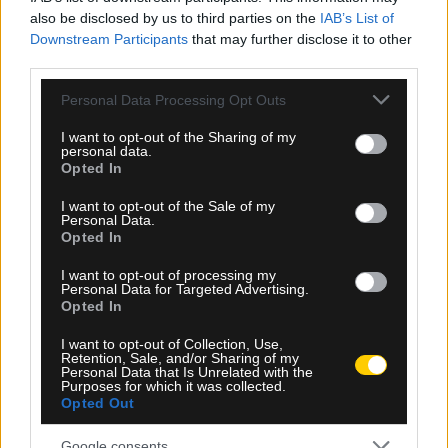
also be disclosed by us to third parties on the
IAB’s List of
Downstream Participants
that may further disclose it to other
third parties.
Please note that this website/app uses one or more Google
Personal Data Processing Opt Outs
services and may gather and store information including but
not limited to your visit or usage behaviour. You may click to
I want to opt-out of the Sharing of my
personal data.
grant or deny consent to Google and its third-party tags to
Opted In
use your data for below specified purposes in below Google
consent section.
I want to opt-out of the Sale of my
Personal Data.
Ροή Ειδήσεων
Opted In
I want to opt-out of processing my
Personal Data for Targeted Advertising.
Opted In
I want to opt-out of Collection, Use,
Retention, Sale, and/or Sharing of my
Personal Data that Is Unrelated with the
Purposes for which it was collected.
Opted Out
Google consents