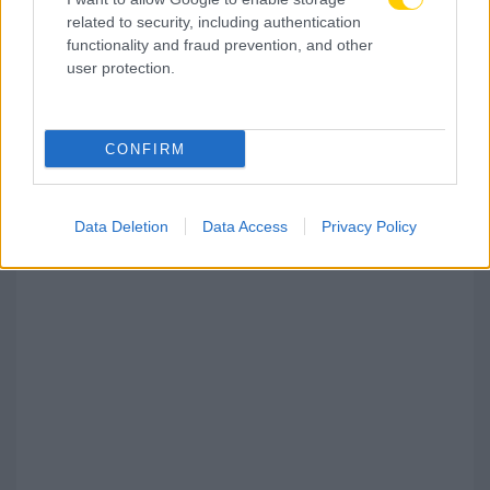
related to security, including authentication
functionality and fraud prevention, and other
user protection.
08.08.2026, 09:48
Super 3 για Μιχάλη Κατσούρη: «Ο χρόνος περνά, η
CONFIRM
μνήμη μένει» (ΦΩΤΟ)
Data Deletion
Data Access
Privacy Policy