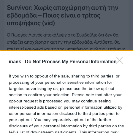
Survivor: Χωρίς αποχώρηση αυτή την
εβδομάδα – Ποιος είναι ο τρίτος
υποψήφιος (vid)
Ο Γιώργος Λιανός αποκάλυψε στο Συμβούλιο ότι δεν θα
υπάρξει αποχώρηση αυτήν την εβδομάδα. Αντίθετα, θα
επιλεγεί κανονικά και τρίτος υποψήφιος, ενώ την επόμενη
εβδομάδα – όταν συμπληρωθούν συνολικά έξι υποψήφιοι –
inaek -
Do Not Process My Personal Information
θα πραγματοποιηθεί η διαδικασία της αποχώρησης. Ήδη
από τις δύο προηγούμενες ψηφοφορίες οι «Αθηναίοι»
If you wish to opt-out of the sale, sharing to third parties, or
έχουν αναδείξει…
processing of your personal or sensitive information for
targeted advertising by us, please use the below opt-out
Δείτε Περισσότερα
section to confirm your selection. Please note that after your
opt-out request is processed you may continue seeing
interest-based ads based on personal information utilized by
us or personal information disclosed to third parties prior to
your opt-out. You may separately opt-out of the further
disclosure of your personal information by third parties on the
IAB’s list of downstream participants. This information may